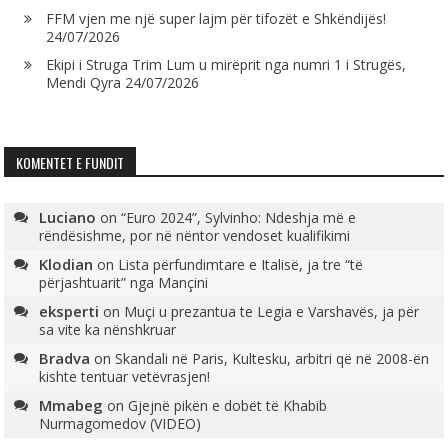
FFM vjen me një super lajm për tifozët e Shkëndijës!
24/07/2026
Ekipi i Struga Trim Lum u mirëprit nga numri 1 i Strugës,
Mendi Qyra
24/07/2026
KOMENTET E FUNDIT
Luciano
on
“Euro 2024”, Sylvinho: Ndeshja më e
rëndësishme, por në nëntor vendoset kualifikimi
Klodian
on
Lista përfundimtare e Italisë, ja tre “të
përjashtuarit” nga Mançini
eksperti
on
Muçi u prezantua te Legia e Varshavës, ja për
sa vite ka nënshkruar
Bradva
on
Skandali në Paris, Kultesku, arbitri që në 2008-ën
kishte tentuar vetëvrasjen!
Mmabeg
on
Gjejnë pikën e dobët të Khabib
Nurmagomedov (VIDEO)