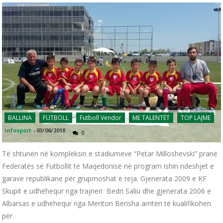
BALLINA
FUTBOLL
Futboll Vendor
ME TALENTËT
TOP LAJME
infosport
-
03/06/2018
0
Të shtunën në kompleksin e stadiumeve “Petar Milloshevski” pranë
Federatës së Futbollit të Maqedonisë në program ishin ndeshjet e
garave republikane për grupmoshat e reja. Gjenerata 2009 e KF
Skupit e udhëhequr nga trajneri Bedri Saliu dhe gjenerata 2006 e
Albarsas e udhëhequr nga Meriton Berisha arritën të kualifikohen
për