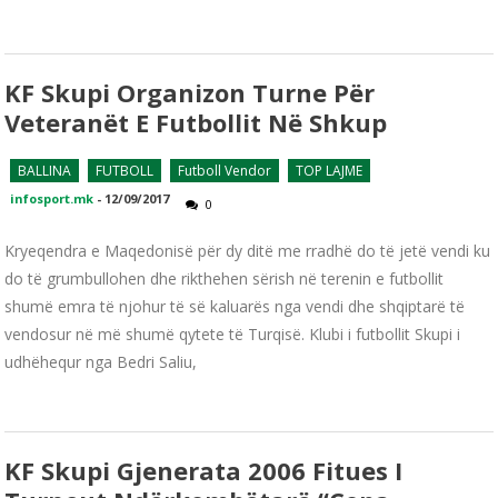
KF Skupi Organizon Turne Për
Veteranët E Futbollit Në Shkup
BALLINA
FUTBOLL
Futboll Vendor
TOP LAJME
infosport.mk
-
12/09/2017
0
Kryeqendra e Maqedonisë për dy ditë me rradhë do të jetë vendi ku
do të grumbullohen dhe rikthehen sërish në terenin e futbollit
shumë emra të njohur të së kaluarës nga vendi dhe shqiptarë të
vendosur në më shumë qytete të Turqisë. Klubi i futbollit Skupi i
udhëhequr nga Bedri Saliu,
KF Skupi Gjenerata 2006 Fitues I