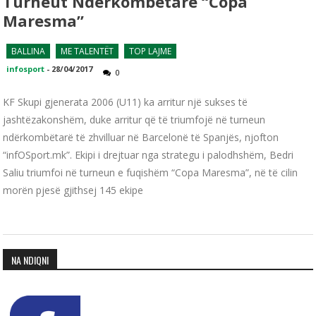
Turneut Ndërkombëtarë “Copa
Maresma”
BALLINA
ME TALENTËT
TOP LAJME
infosport
-
28/04/2017
0
KF Skupi gjenerata 2006 (U11) ka arritur një sukses të
jashtëzakonshëm, duke arritur që të triumfojë në turneun
ndërkombëtarë të zhvilluar në Barcelonë të Spanjës, njofton
“infOSport.mk”. Ekipi i drejtuar nga strategu i palodhshëm, Bedri
Saliu triumfoi në turneun e fuqishëm “Copa Maresma”, në të cilin
morën pjesë gjithsej 145 ekipe
NA NDIQNI