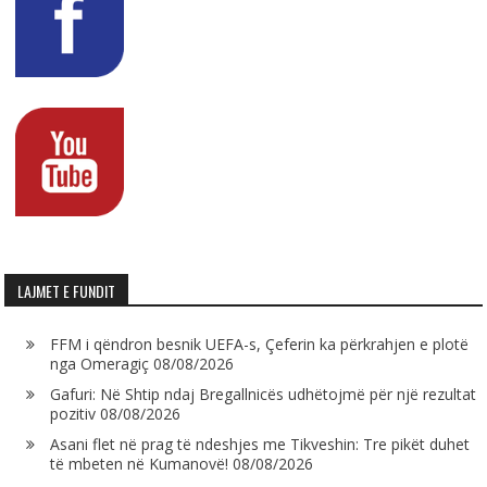
LAJMET E FUNDIT
FFM i qëndron besnik UEFA-s, Çeferin ka përkrahjen e plotë
nga Omeragiç
08/08/2026
Gafuri: Në Shtip ndaj Bregallnicës udhëtojmë për një rezultat
pozitiv
08/08/2026
Asani flet në prag të ndeshjes me Tikveshin: Tre pikët duhet
të mbeten në Kumanovë!
08/08/2026