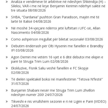
Analiza e vendimeve të arbitrëve në ndeshjen Shkëndija (H) –
Sileksi, VAR-i me në krye Benjamin Kerimin ndërhyri saktë në
tre situata
08/08/2026
SHBA, “Dardania” pushton Gran Paradison, majën më të
lartë të Italisë
04/08/2026
Në moshë 34-vjeçare ndërroi jetë luftëtari i UFC-së, Allan
Nascimento
04/08/2026
Como ashpërson rregullat për biletat sezonale!
03/08/2026
Debutim ëndërrash për Olti Hysenin me fanellën e Brøndby
IF!
03/08/2026
Agon Demiri me vetëm 16 vjet e 6 ditë debutoi me ekipin e
parë të Struga Trim Lum
02/08/2026
Ekskluzive, Fisnik Saliu veshë fanellën e FC Skopje
02/08/2026
Të dielën spektakël boksi në manifestimin “Tetova N’festë”
31/07/2026
Bunjamin Shabani nesër me Struga Trim Lum zhvillon
ndeshjen numër 200!
24/07/2026
Tikveshi e nis vrrullshëm sezonin e ri në Ligën e Parë (VIDEO)
24/07/2026