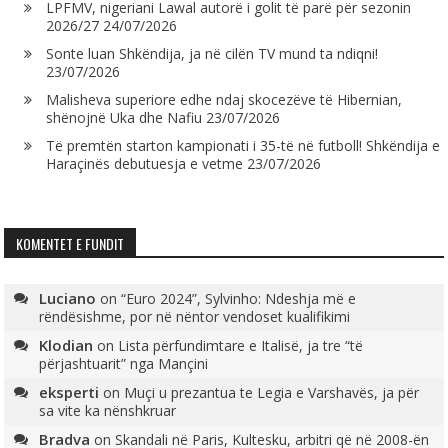
LPFMV, nigeriani Lawal autorë i golit të parë për sezonin
2026/27
24/07/2026
Sonte luan Shkëndija, ja në cilën TV mund ta ndiqni!
23/07/2026
Malisheva superiore edhe ndaj skocezëve të Hibernian,
shënojnë Uka dhe Nafiu
23/07/2026
Të premtën starton kampionati i 35-të në futboll! Shkëndija e
Haraçinës debutuesja e vetme
23/07/2026
KOMENTET E FUNDIT
Luciano
on
“Euro 2024”, Sylvinho: Ndeshja më e
rëndësishme, por në nëntor vendoset kualifikimi
Klodian
on
Lista përfundimtare e Italisë, ja tre “të
përjashtuarit” nga Mançini
eksperti
on
Muçi u prezantua te Legia e Varshavës, ja për
sa vite ka nënshkruar
Bradva
on
Skandali në Paris, Kultesku, arbitri që në 2008-ën