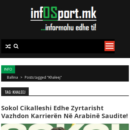
Skip to content
INFO
Ballina
>
Posts tagged "Khaleej"
TAG: KHALEEJ
Sokol Cikalleshi Edhe Zyrtarisht
Vazhdon Karrierën Në Arabinë Saudite!