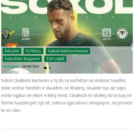
BALLINA
FUTBOLL
Futboll Ndërkombëtarë
Futbollistë Shqiptarë
TOP LAJME
infosport
-
24/08/2022
0
Sokol Cikalleshi karrierën e tij do ta vazhdojë në Arabinë Saudite,
duke veshur fanellën e skuadrës së Khaleej, skuadër kjo që sapo
është ngjitur në elitën e këtij vendi. Cikalleshi te Khallej do të luaj në
formë huazimi për një vit, ndërsa nga tabori i Konjaspor, në pronësi
të së cilës