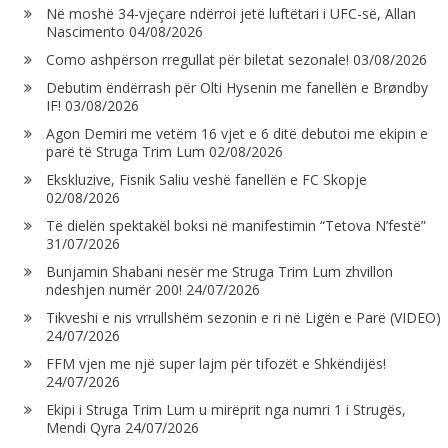
Në moshë 34-vjeçare ndërroi jetë luftëtari i UFC-së, Allan
Nascimento
04/08/2026
Como ashpërson rregullat për biletat sezonale!
03/08/2026
Debutim ëndërrash për Olti Hysenin me fanellën e Brøndby
IF!
03/08/2026
Agon Demiri me vetëm 16 vjet e 6 ditë debutoi me ekipin e
parë të Struga Trim Lum
02/08/2026
Ekskluzive, Fisnik Saliu veshë fanellën e FC Skopje
02/08/2026
Të dielën spektakël boksi në manifestimin “Tetova N’festë”
31/07/2026
Bunjamin Shabani nesër me Struga Trim Lum zhvillon
ndeshjen numër 200!
24/07/2026
Tikveshi e nis vrrullshëm sezonin e ri në Ligën e Parë (VIDEO)
24/07/2026
FFM vjen me një super lajm për tifozët e Shkëndijës!
24/07/2026
Ekipi i Struga Trim Lum u mirëprit nga numri 1 i Strugës,
Mendi Qyra
24/07/2026