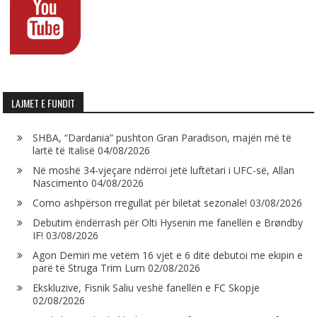
LAJMET E FUNDIT
SHBA, “Dardania” pushton Gran Paradison, majën më të
lartë të Italisë
04/08/2026
Në moshë 34-vjeçare ndërroi jetë luftëtari i UFC-së, Allan
Nascimento
04/08/2026
Como ashpërson rregullat për biletat sezonale!
03/08/2026
Debutim ëndërrash për Olti Hysenin me fanellën e Brøndby
IF!
03/08/2026
Agon Demiri me vetëm 16 vjet e 6 ditë debutoi me ekipin e
parë të Struga Trim Lum
02/08/2026
Ekskluzive, Fisnik Saliu veshë fanellën e FC Skopje
02/08/2026