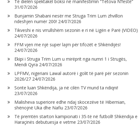
Të dielën spektakël boksi në manifestimin “Tetova N’festë”
31/07/2026
Bunjamin Shabani nesër me Struga Trim Lum zhvillon
ndeshjen numër 200!
24/07/2026
Tikveshi e nis vrrullshëm sezonin e ri në Ligën e Parë (VIDEO)
24/07/2026
FFM vjen me një super lajm për tifozët e Shkëndijës!
24/07/2026
Ekipi i Struga Trim Lum u mirëprit nga numri 1 i Strugës,
Mendi Qyra
24/07/2026
LPFMV, nigeriani Lawal autorë i golit të parë për sezonin
2026/27
24/07/2026
Sonte luan Shkëndija, ja në cilën TV mund ta ndiqni!
23/07/2026
Malisheva superiore edhe ndaj skocezëve të Hibernian,
shënojnë Uka dhe Nafiu
23/07/2026
Të premtën starton kampionati i 35-të në futboll! Shkëndija e
Haraçinës debutuesja e vetme
23/07/2026