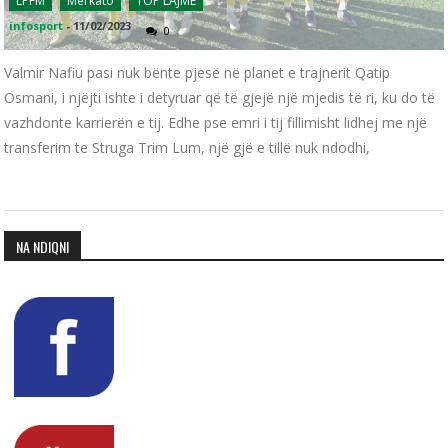
LPFM
Merkato
TOP LAJME
infosport
-
11/02/2023
0
Valmir Nafiu pasi nuk bënte pjesë në planet e trajnerit Qatip
Osmani, i njëjti ishte i detyruar që të gjejë një mjedis të ri, ku do të
vazhdonte karrierën e tij. Edhe pse emri i tij fillimisht lidhej me një
transferim te Struga Trim Lum, një gjë e tillë nuk ndodhi,
NA NDIQNI