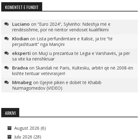
KOMENTET E FUNDIT
Luciano
on
“Euro 2024”, Sylvinho: Ndeshja më e
rëndësishme, por në nëntor vendoset kualifikimi
Klodian
on
Lista përfundimtare e Italisë, ja tre “të
përjashtuarit” nga Mançini
eksperti
on
Muçi u prezantua te Legia e Varshavës, ja për
sa vite ka nënshkruar
Bradva
on
Skandali në Paris, Kultesku, arbitri që në 2008-ën
kishte tentuar vetëvrasjen!
Mmabeg
on
Gjejnë pikën e dobët të Khabib
Nurmagomedov (VIDEO)
ARKIVI
August 2026
(6)
July 2026
(28)