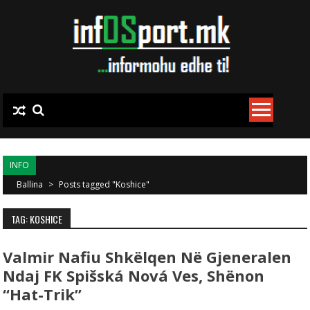
Skip to content
INFO
Ballina
>
Posts tagged "Koshice"
TAG: KOSHICE
Valmir Nafiu Shkëlqen Në Gjeneralen
Ndaj FK Spišská Nová Ves, Shënon
“hat-Trik”