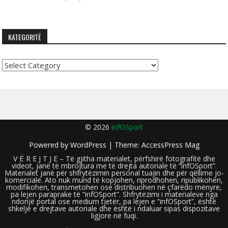
KATEGORITË
Kategoritë
© 2026
infOSport
Powered by
WordPress
| Theme:
AccessPress Mag
V Ë R E J T J E – Të gjitha materialet, përfshirë fotografitë dhe
videot, janë të mbrojtura me të drejta autoriale të “infOSport”.
Materialet janë për shfrytëzimin personal tuajin dhe për qëllime jo-
komerciale. Ato nuk mund të kopjohen, riprodhohen, ripublikohen,
modifikohen, transmetohen ose distribuohen në çfarëdo mënyre,
pa lejen paraprake të “infOSport”. Shfrytëzimi i materialeve nga
ndonjë portal ose medium tjetër, pa lejen e “infOSport”, është
shkelje e drejtave autoriale dhe është i ndaluar sipas dispozitave
ligjore në fuqi.