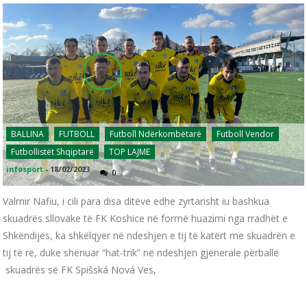
BALLINA
FUTBOLL
Futboll Ndërkombëtarë
Futboll Vendor
Futbollistët Shqiptarë
TOP LAJME
infosport
-
18/02/2023
0
Valmir Nafiu, i cili para disa ditëve edhe zyrtarisht iu bashkua
skuadrës sllovake të FK Koshice në formë huazimi nga rradhët e
Shkëndijës, ka shkëlqyer në ndeshjen e tij të katërt me skuadrën e
tij të re, duke shënuar “hat-trik” në ndeshjen gjenerale përballë
skuadrës së FK Spišská Nová Ves,