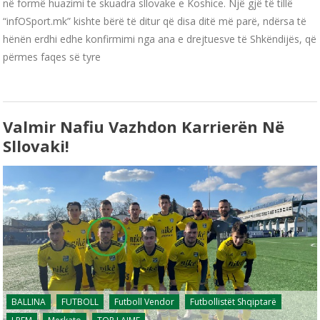
në formë huazimi te skuadra sllovake e Koshice. Një gjë të tillë
“infOSport.mk” kishte bërë të ditur që disa ditë më parë, ndërsa të
hënën erdhi edhe konfirmimi nga ana e drejtuesve të Shkëndijës, që
përmes faqes së tyre
Valmir Nafiu Vazhdon Karrierën Në
Sllovaki!
BALLINA
FUTBOLL
Futboll Vendor
Futbollistët Shqiptarë