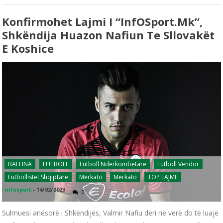
Konfirmohet Lajmi I “infOSport.mk”,
Shkëndija Huazon Nafiun Te Sllovakët
E Koshice
BALLINA
FUTBOLL
Futboll Ndërkombëtarë
Futboll Vendor
Futbollistët Shqiptarë
Merkato
Merkato
TOP LAJME
infosport
-
14/02/2023
0
Sulmuesi anësorë i Shkëndijës, Valmir Nafiu deri në verë do të luajë