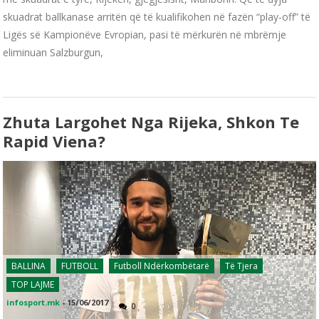
skuadrat ballkanase arritën që të kualifikohen në fazën “play-off” të
Ligës së Kampionëve Evropian, pasi të mërkurën në mbrëmje
eliminuan Salzburgun,
Zhuta Largohet Nga Rijeka, Shkon Te
Rapid Viena?
BALLINA
FUTBOLL
Futboll Ndërkombëtarë
Të Tjera
TOP LAJME
infosport.mk
-
15/06/2017
0