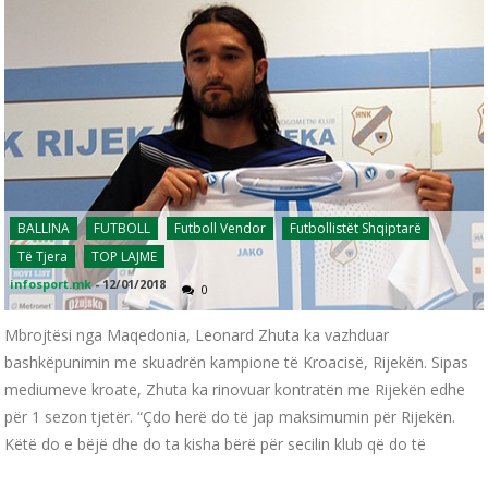
BALLINA
FUTBOLL
Futboll Vendor
Futbollistët Shqiptarë
Të Tjera
TOP LAJME
infosport.mk
-
12/01/2018
0
Mbrojtësi nga Maqedonia, Leonard Zhuta ka vazhduar
bashkëpunimin me skuadrën kampione të Kroacisë, Rijekën. Sipas
mediumeve kroate, Zhuta ka rinovuar kontratën me Rijekën edhe
për 1 sezon tjetër. “Çdo herë do të jap maksimumin për Rijekën.
Këtë do e bëjë dhe do ta kisha bërë për secilin klub që do të