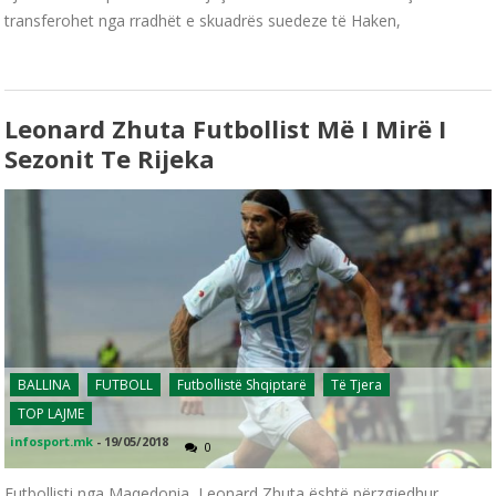
transferohet nga rradhët e skuadrës suedeze të Haken,
Leonard Zhuta Futbollist Më I Mirë I
Sezonit Te Rijeka
BALLINA
FUTBOLL
Futbollistë Shqiptarë
Të Tjera
TOP LAJME
infosport.mk
-
19/05/2018
0
Futbollisti nga Maqedonia, Leonard Zhuta është përzgjedhur