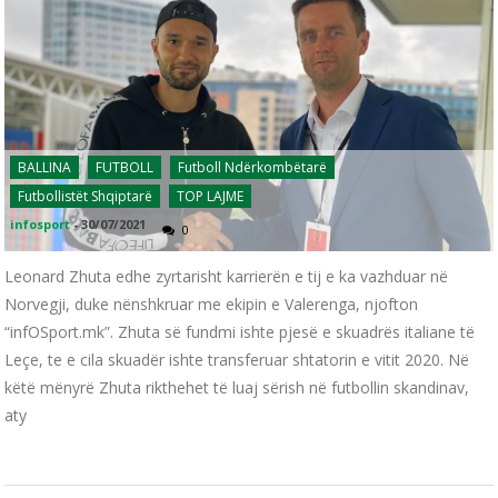
BALLINA
FUTBOLL
Futboll Ndërkombëtarë
Futbollistët Shqiptarë
TOP LAJME
infosport
-
30/07/2021
0
Leonard Zhuta edhe zyrtarisht karrierën e tij e ka vazhduar në
Norvegji, duke nënshkruar me ekipin e Valerenga, njofton
“infOSport.mk”. Zhuta së fundmi ishte pjesë e skuadrës italiane të
Leçe, te e cila skuadër ishte transferuar shtatorin e vitit 2020. Në
këtë mënyrë Zhuta rikthehet të luaj sërish në futbollin skandinav,
aty