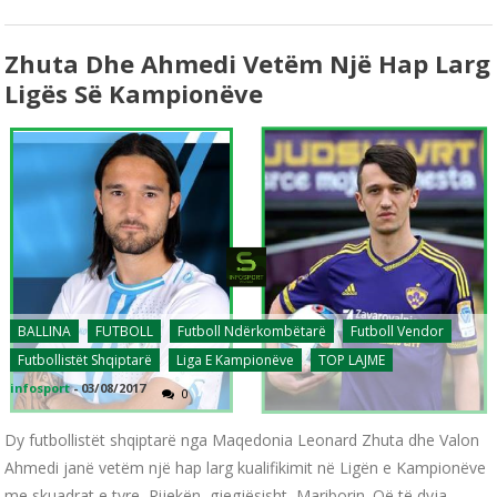
Zhuta Dhe Ahmedi Vetëm Një Hap Larg
Ligës Së Kampionëve
BALLINA
FUTBOLL
Futboll Ndërkombëtarë
Futboll Vendor
Futbollistët Shqiptarë
Liga E Kampionëve
TOP LAJME
infosport
-
03/08/2017
0
Dy futbollistët shqiptarë nga Maqedonia Leonard Zhuta dhe Valon
Ahmedi janë vetëm një hap larg kualifikimit në Ligën e Kampionëve
me skuadrat e tyre, Rijekën, gjegjësisht, Mariborin. Që të dyja