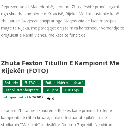
Reprezentuesi i Maqedonisë, Leonard Zhuta është pranë largimit
nga skuadra kampione e Kroacisë, Rijeka. Mediat austriake kanë
zbuluar se 24 vjeçari shqiptar nga Maqedonia që luan mbrojtës i
majtë te Rijeka, me paraqitjet e tij të mira ka tërhequr vëmendje te
drejtuesit e Rapid Vienës, me këta të fundit që
Zhuta Feston Titullin E Kampionit Me
Rijekën (FOTO)
BALLINA
FUTBOLL
Futboll Ndërkombëtarë
Futbollistët Shqiptarë
Të Tjera
TOP LAJME
infosport.mk
-
28/05/2017
0
Leonard Zhuta me skuadrën e Rijekës kanë pranuar trofen e
kampionit në elitën kroate, duke e festuar atë pikërisht në
stadiumin “Maksimir” te rivalët e Dinamo Zagrebit. Në xhiron e