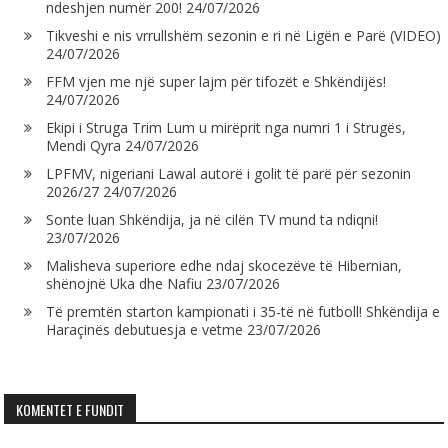
ndeshjen numër 200!
24/07/2026
Tikveshi e nis vrrullshëm sezonin e ri në Ligën e Parë (VIDEO)
24/07/2026
FFM vjen me një super lajm për tifozët e Shkëndijës!
24/07/2026
Ekipi i Struga Trim Lum u mirëprit nga numri 1 i Strugës,
Mendi Qyra
24/07/2026
LPFMV, nigeriani Lawal autorë i golit të parë për sezonin
2026/27
24/07/2026
Sonte luan Shkëndija, ja në cilën TV mund ta ndiqni!
23/07/2026
Malisheva superiore edhe ndaj skocezëve të Hibernian,
shënojnë Uka dhe Nafiu
23/07/2026
Të premtën starton kampionati i 35-të në futboll! Shkëndija e
Haraçinës debutuesja e vetme
23/07/2026
KOMENTET E FUNDIT