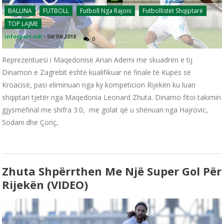
BALLINA
FUTBOLL
Futboll Nga Rajoni
Futbollistët Shqiptarë
TOP LAJME
infosport.mk
-
04/04/2018
0
Reprezentuesi i Maqedonisë Arian Ademi me skuadrën e tij
Dinamon e Zagrebit është kualifikuar në finale të Kupës së
Kroacisë, pasi eliminuan nga ky kompeticion Rijekën ku luan
shqiptari tjetër nga Maqedonia Leonard Zhuta. Dinamo fitoi takimin
gjysmëfinal me shifra 3:0, me golat që u shënuan nga Hajrovic,
Sodani dhe Çoriç,
Zhuta Shpërrthen Me Një Super Gol Për
Rijekën (VIDEO)