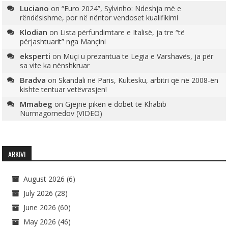
Luciano
on
“Euro 2024”, Sylvinho: Ndeshja më e
rëndësishme, por në nëntor vendoset kualifikimi
Klodian
on
Lista përfundimtare e Italisë, ja tre “të
përjashtuarit” nga Mançini
eksperti
on
Muçi u prezantua te Legia e Varshavës, ja për
sa vite ka nënshkruar
Bradva
on
Skandali në Paris, Kultesku, arbitri që në 2008-ën
kishte tentuar vetëvrasjen!
Mmabeg
on
Gjejnë pikën e dobët të Khabib
Nurmagomedov (VIDEO)
ARKIVI
August 2026
(6)
July 2026
(28)
June 2026
(60)
May 2026
(46)