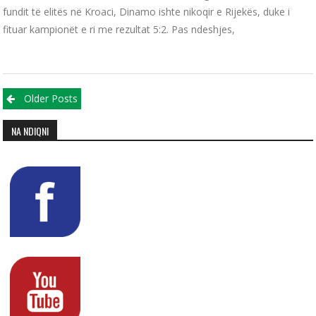
fundit të elitës në Kroaci, Dinamo ishte nikoqir e Rijekës, duke i
fituar kampionët e ri me rezultat 5:2. Pas ndeshjes,
Posts navigation
Older Posts
NA NDIQNI