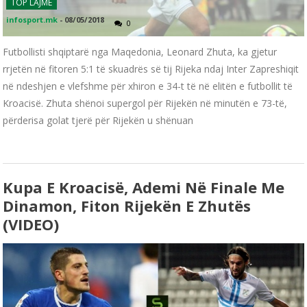
TOP LAJME
infosport.mk
-
08/05/2018
0
Futbollisti shqiptarë nga Maqedonia, Leonard Zhuta, ka gjetur
rrjetën në fitoren 5:1 të skuadrës së tij Rijeka ndaj Inter Zapreshiqit
në ndeshjen e vlefshme për xhiron e 34-t të në elitën e futbollit të
Kroacisë. Zhuta shënoi supergol për Rijekën në minutën e 73-të,
përderisa golat tjerë për Rijekën u shënuan
Kupa E Kroacisë, Ademi Në Finale Me
Dinamon, Fiton Rijekën E Zhutës
(VIDEO)