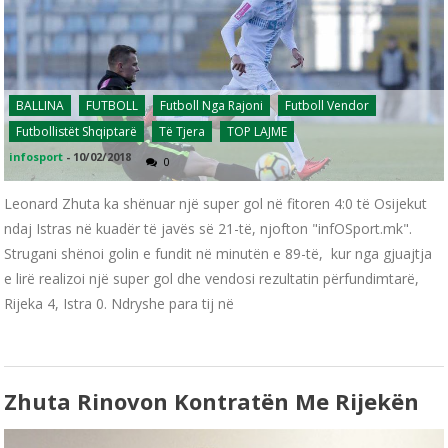
BALLINA
FUTBOLL
Futboll Nga Rajoni
Futboll Vendor
Futbollistët Shqiptarë
Të Tjera
TOP LAJME
infosport
-
10/02/2018
0
Leonard Zhuta ka shënuar një super gol në fitoren 4:0 të Osijekut
ndaj Istras në kuadër të javës së 21-të, njofton "infOSport.mk".
Strugani shënoi golin e fundit në minutën e 89-të, kur nga gjuajtja
e lirë realizoi një super gol dhe vendosi rezultatin përfundimtarë,
Rijeka 4, Istra 0. Ndryshe para tij në
Zhuta Rinovon Kontratën Me Rijekën