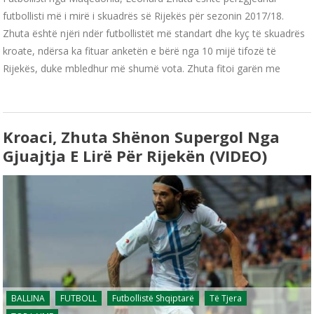
futbollisti më i mirë i skuadrës së Rijekës për sezonin 2017/18.
Zhuta është njëri ndër futbollistët më standart dhe kyç të skuadrës
kroate, ndërsa ka fituar anketën e bërë nga 10 mijë tifozë të
Rijekës, duke mbledhur më shumë vota. Zhuta fitoi garën me
Kroaci, Zhuta Shënon Supergol Nga
Gjuajtja E Lirë Për Rijekën (VIDEO)
BALLINA
FUTBOLL
Futbollistë Shqiptarë
Të Tjera