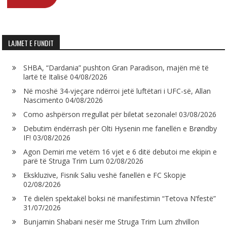
LAJMET E FUNDIT
SHBA, “Dardania” pushton Gran Paradison, majën më të
lartë të Italisë
04/08/2026
Në moshë 34-vjeçare ndërroi jetë luftëtari i UFC-së, Allan
Nascimento
04/08/2026
Como ashpërson rregullat për biletat sezonale!
03/08/2026
Debutim ëndërrash për Olti Hysenin me fanellën e Brøndby
IF!
03/08/2026
Agon Demiri me vetëm 16 vjet e 6 ditë debutoi me ekipin e
parë të Struga Trim Lum
02/08/2026
Ekskluzive, Fisnik Saliu veshë fanellën e FC Skopje
02/08/2026
Të dielën spektakël boksi në manifestimin “Tetova N’festë”
31/07/2026
Bunjamin Shabani nesër me Struga Trim Lum zhvillon