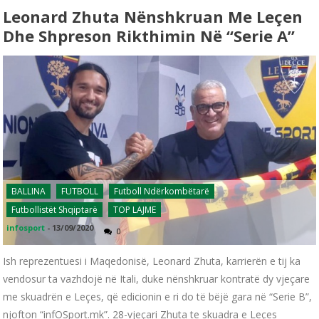
Leonard Zhuta Nënshkruan Me Leçen
Dhe Shpreson Rikthimin Në “Serie A”
BALLINA
FUTBOLL
Futboll Ndërkombëtarë
Futbollistët Shqiptarë
TOP LAJME
infosport
-
13/09/2020
0
Ish reprezentuesi i Maqedonisë, Leonard Zhuta, karrierën e tij ka
vendosur ta vazhdojë në Itali, duke nënshkruar kontratë dy vjeçare
me skuadrën e Leçes, që edicionin e ri do të bëjë gara në “Serie B”,
njofton “infOSport.mk”. 28-vjeçari Zhuta te skuadra e Leçes