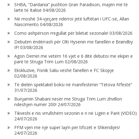
SHBA, “Dardania” pushton Gran Paradison, majën më të
lartë të Italisë
04/08/2026
Në moshë 34-vjeçare ndërroi jetë luftëtari i UFC-së, Allan
Nascimento
04/08/2026
Como ashpërson rregullat për biletat sezonale!
03/08/2026
Debutim ëndërrash për Olti Hysenin me fanellën e Brøndby
IF!
03/08/2026
Agon Demiri me vetëm 16 vjet e 6 ditë debutoi me ekipin e
parë të Struga Trim Lum
02/08/2026
Ekskluzive, Fisnik Saliu veshë fanellën e FC Skopje
02/08/2026
Të dielën spektakël boksi në manifestimin “Tetova N’festë”
31/07/2026
Bunjamin Shabani nesër me Struga Trim Lum zhvillon
ndeshjen numër 200!
24/07/2026
Tikveshi e nis vrrullshëm sezonin e ri në Ligën e Parë (VIDEO)
24/07/2026
FFM vjen me një super lajm për tifozët e Shkëndijës!
24/07/2026