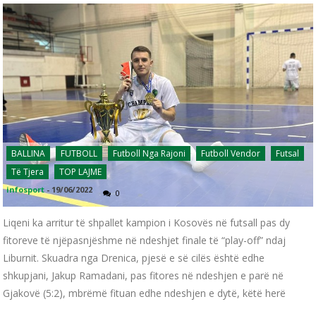
BALLINA
FUTBOLL
Futboll Nga Rajoni
Futboll Vendor
Futsal
Të Tjera
TOP LAJME
infosport
-
19/06/2022
0
Liqeni ka arritur të shpallet kampion i Kosovës në futsall pas dy
fitoreve të njëpasnjëshme në ndeshjet finale të “play-off” ndaj
Liburnit. Skuadra nga Drenica, pjesë e së cilës është edhe
shkupjani, Jakup Ramadani, pas fitores në ndeshjen e parë në
Gjakovë (5:2), mbrëmë fituan edhe ndeshjen e dytë, këtë herë