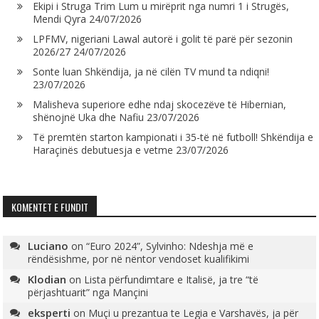
Ekipi i Struga Trim Lum u mirëprit nga numri 1 i Strugës,
Mendi Qyra
24/07/2026
LPFMV, nigeriani Lawal autorë i golit të parë për sezonin
2026/27
24/07/2026
Sonte luan Shkëndija, ja në cilën TV mund ta ndiqni!
23/07/2026
Malisheva superiore edhe ndaj skocezëve të Hibernian,
shënojnë Uka dhe Nafiu
23/07/2026
Të premtën starton kampionati i 35-të në futboll! Shkëndija e
Haraçinës debutuesja e vetme
23/07/2026
KOMENTET E FUNDIT
Luciano
on
“Euro 2024”, Sylvinho: Ndeshja më e
rëndësishme, por në nëntor vendoset kualifikimi
Klodian
on
Lista përfundimtare e Italisë, ja tre “të
përjashtuarit” nga Mançini
eksperti
on
Muçi u prezantua te Legia e Varshavës, ja për