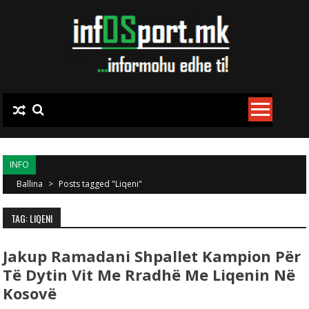
Skip to content
INFO
Ballina
>
Posts tagged "Liqeni"
TAG: LIQENI
Jakup Ramadani Shpallet Kampion Për
Të Dytin Vit Me Rradhë Me Liqenin Në
Kosovë