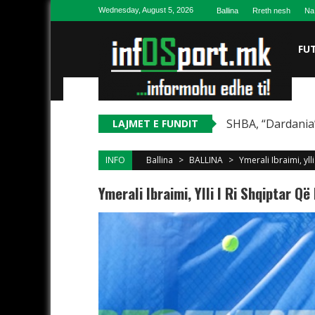
Skip to content
Wednesday, August 5, 2026
Ballina
Rreth nesh
Na
FU
SHBA, “Dardania”
LAJMET E FUNDIT
INFO
Ballina
>
BALLINA
>
Ymerali Ibraimi, yll
Ymerali Ibraimi, Ylli I Ri Shqiptar Q