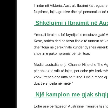
I lindur në Viktoria, Australi, Ibraimi ka tregua
fuqishme, lojë agresive dhe një personalitet që
Shkëlqimi i Ibraimit në Au
Ymerali Ibraimi u bë kryefjalë e mediave gjatë 
Kose, arritën deri në fazat finale të turneut n
dhe fitorja në çerekfinale kundër dyshes amerika
shpirtin e pakompromis për të fituar.
Mediat australiane (si Channel Nine dhe The Ag
për shkak të stilit të lojës, por edhe për karizm
konkurrenca dhe lufta në fushë. Unë e modeloj l
duart e shpejta në rrjetë.”
Një kampion me gjak shqip
Edhe pse përfaqëson Australinë, rrënjët e tij shqip