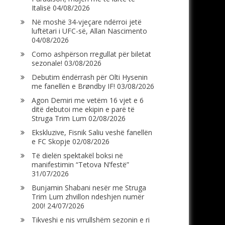
Italisë
04/08/2026
Në moshë 34-vjeçare ndërroi jetë
luftëtari i UFC-së, Allan Nascimento
04/08/2026
Como ashpërson rregullat për biletat
sezonale!
03/08/2026
Debutim ëndërrash për Olti Hysenin
me fanellën e Brøndby IF!
03/08/2026
Agon Demiri me vetëm 16 vjet e 6
ditë debutoi me ekipin e parë të
Struga Trim Lum
02/08/2026
Ekskluzive, Fisnik Saliu veshë fanellën
e FC Skopje
02/08/2026
Të dielën spektakël boksi në
manifestimin “Tetova N’festë”
31/07/2026
Bunjamin Shabani nesër me Struga
Trim Lum zhvillon ndeshjen numër
200!
24/07/2026
Tikveshi e nis vrrullshëm sezonin e ri