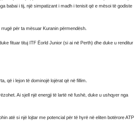
nga babai i tij, një simpatizant i madh i tenisit që e mësoi të godiste
në rrugë për ta mësuar Kuranin përmendësh.
 fituar tituj ITF Ëorld Junior (si ai në Perth) dhe duke u renditur
a, që i lejon të dominojë lojërat që në fillim.
orëzohet. Ai sjell një energji të lartë në fushë, duke u ushqyer nga
hin atë si një lojtar me potencial për të hyrë në eliten botërore ATP