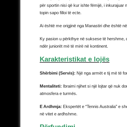
për sportin nisi që kur ishte fëmijë, i inkurajuar 
topin sapo filloi të ecte.
Ai është me origjinë nga Manastiri dhe është 
Ky pasion u përkthye në suksese të hershme, duke
ndër juniorët më të mirë në kontinent.
Karakteristikat e lojës
Shërbimi (Servis):
Një nga armët e tij më të fort
Mentaliteti:
Ibraimi njihet si një lojtar që nuk d
atmosfera e turmës.
E Ardhmja:
Ekspertët e “Tennis Australia” e sho
në vitet e ardhshme.
Përfundimi