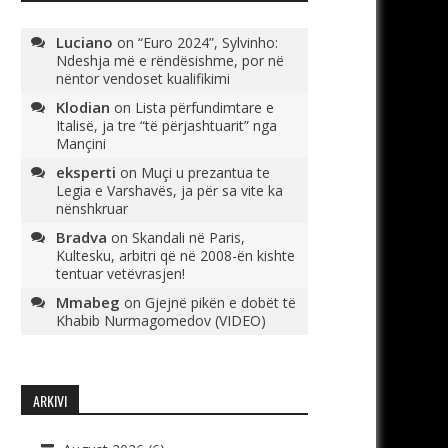
Luciano
on
“Euro 2024”, Sylvinho:
Ndeshja më e rëndësishme, por në
nëntor vendoset kualifikimi
Klodian
on
Lista përfundimtare e
Italisë, ja tre “të përjashtuarit” nga
Mançini
eksperti
on
Muçi u prezantua te
Legia e Varshavës, ja për sa vite ka
nënshkruar
Bradva
on
Skandali në Paris,
Kultesku, arbitri që në 2008-ën kishte
tentuar vetëvrasjen!
Mmabeg
on
Gjejnë pikën e dobët të
Khabib Nurmagomedov (VIDEO)
ARKIVI