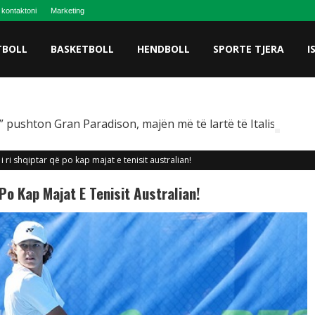
 kontaktoni
Marketing
TBOLL
BASKETBOLL
HENDBOLL
SPORTE TJERA
I
 pushton Gran Paradison, majën më të lartë të Italisë
i i ri shqiptar që po kap majat e tenisit australian!
ë Po Kap Majat E Tenisit Australian!