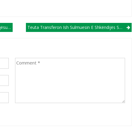
ve U17
Teuta Transferon Ish Sulmuesin E Shkëndijës Së Tetovës!