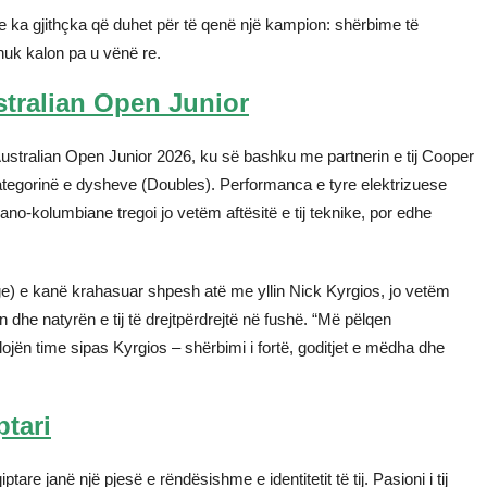
r se ka gjithçka që duhet për të qenë një kampion: shërbime të
 nuk kalon pa u vënë re.
stralian Open Junior
Australian Open Junior 2026, ku së bashku me partnerin e tij Cooper
ë kategorinë e dysheve (Doubles). Performanca e tyre elektrizuese
no-kolumbiane tregoi jo vetëm aftësitë e tij teknike, por edhe
e) e kanë krahasuar shpesh atë me yllin Nick Kyrgios, jo vetëm
ën dhe natyrën e tij të drejtpërdrejtë në fushë. “Më pëlqen
ojën time sipas Kyrgios – shërbimi i fortë, goditjet e mëdha dhe
tari
tare janë një pjesë e rëndësishme e identitetit të tij. Pasioni i tij