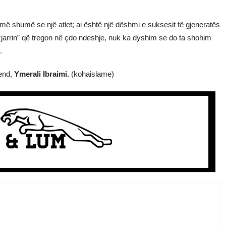
 më shumë se një atlet; ai është një dëshmi e suksesit të gjeneratës
zjarrin” që tregon në çdo ndeshje, nuk ka dyshim se do ta shohim
.
end,
Ymerali Ibraimi.
(kohaislame)