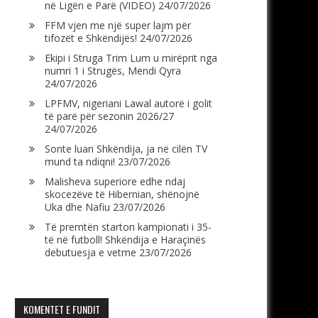
në Ligën e Parë (VIDEO)
24/07/2026
FFM vjen me një super lajm për
tifozët e Shkëndijës!
24/07/2026
Ekipi i Struga Trim Lum u mirëprit nga
numri 1 i Strugës, Mendi Qyra
24/07/2026
LPFMV, nigeriani Lawal autorë i golit
të parë për sezonin 2026/27
24/07/2026
Sonte luan Shkëndija, ja në cilën TV
mund ta ndiqni!
23/07/2026
Malisheva superiore edhe ndaj
skocezëve të Hibernian, shënojnë
Uka dhe Nafiu
23/07/2026
Të premtën starton kampionati i 35-
të në futboll! Shkëndija e Haraçinës
debutuesja e vetme
23/07/2026
KOMENTET E FUNDIT