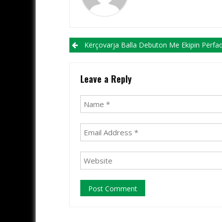
Post navigation
Kërçovarja Balla Debuton Me Ekipin Përfaqësues Të Femra
Leave a Reply