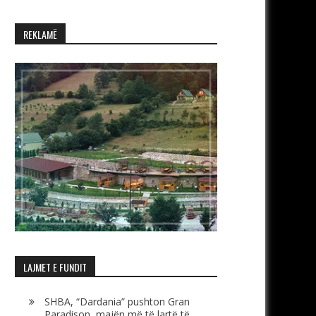
REKLAMË
LAJMET E FUNDIT
SHBA, “Dardania” pushton Gran
Paradison, majën më të lartë të