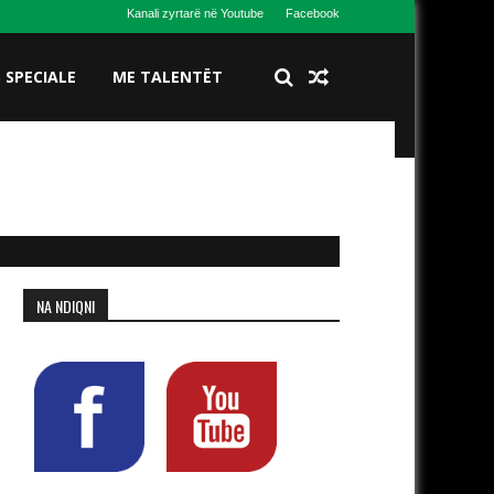
Kanali zyrtarë në Youtube
Facebook
S SPECIALE
ME TALENTËT
NA NDIQNI