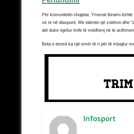
Për komunitetin shqiptar, Ymerali Ibraimi është
së re në diasporë. Me talentin që zotëron dhe “
atë duke ngritur trofe të mëdhenj në të ardhmen
Bota e tenisit ka një emër të ri për të mbajtur m
Infosport