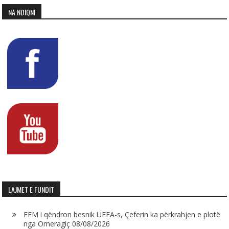
NA NDIQNI
LAJMET E FUNDIT
FFM i qëndron besnik UEFA-s, Çeferin ka përkrahjen e plotë
nga Omeragiç
08/08/2026