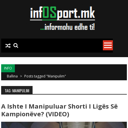
Skip to content
INFO
Ballina
>
Posts tagged "Manipulim"
TAG: MANIPULIM
A Ishte I Manipuluar Shorti I Ligës Së
Kampionëve? (VIDEO)