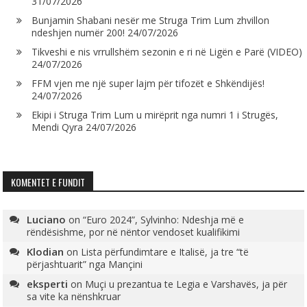
31/07/2026
Bunjamin Shabani nesër me Struga Trim Lum zhvillon
ndeshjen numër 200!
24/07/2026
Tikveshi e nis vrrullshëm sezonin e ri në Ligën e Parë (VIDEO)
24/07/2026
FFM vjen me një super lajm për tifozët e Shkëndijës!
24/07/2026
Ekipi i Struga Trim Lum u mirëprit nga numri 1 i Strugës,
Mendi Qyra
24/07/2026
KOMENTET E FUNDIT
Luciano
on
“Euro 2024”, Sylvinho: Ndeshja më e
rëndësishme, por në nëntor vendoset kualifikimi
Klodian
on
Lista përfundimtare e Italisë, ja tre “të
përjashtuarit” nga Mançini
eksperti
on
Muçi u prezantua te Legia e Varshavës, ja për
sa vite ka nënshkruar