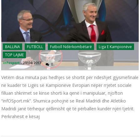
BALLINA
FUTBOLL
Futboll Ndërkombëtarë
Liga E Kampionëve
TOP LAJME
infosport
-
21/04/2017
0
Vetëm disa minuta pas hedhjes së shortit për ndeshjet gjysmëfinale
në kuadër të Ligës së Kampionëve Evropian nëpër rrjetet sociale
filluan shkrimet se kinse shorti ka qenë i manipuluar, njofton
“infOSport.mk”. Shumica pohojnë se Real Madridi dhe Atletiko
Madridi janë tërhequr qëllimisht që të përballen kundër njëri tjetrit.
Përkrahësit e kësaj