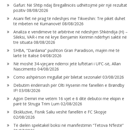
Gafuri: Në Shtip ndaj Bregallnicës udhëtojmë për një rezultat
pozitiv
08/08/2026
Asani flet në prag të ndeshjes me Tikveshin: Tre pikët duhet
të mbeten në Kumanovë!
08/08/2026
Analiza e vendimeve të arbitrëve në ndeshjen Shkëndija (H) –
Sileksi, VAR-i me në krye Benjamin Kerimin ndërhyri saktë në
tre situata
08/08/2026
SHBA, “Dardania” pushton Gran Paradison, majën më të
lartë të Italisë
04/08/2026
Në moshë 34-vjeçare ndërroi jetë luftëtari i UFC-së, Allan
Nascimento
04/08/2026
Como ashpërson rregullat për biletat sezonale!
03/08/2026
Debutim ëndërrash për Olti Hysenin me fanellën e Brøndby
IF!
03/08/2026
Agon Demiri me vetëm 16 vjet e 6 ditë debutoi me ekipin e
parë të Struga Trim Lum
02/08/2026
Ekskluzive, Fisnik Saliu veshë fanellën e FC Skopje
02/08/2026
Të dielën spektakël boksi në manifestimin “Tetova N’festë”