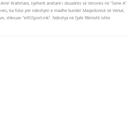
 Amir Rrahmani, njëherit anëtarë i skuadrës së Veronës në “Serie A”
ovës, ka folur për ndeshjen e madhe kundër Maqedonisë së Veriut,
, shkruan “infOSport.mk”. Ndeshja në fjalë fillimisht ishte