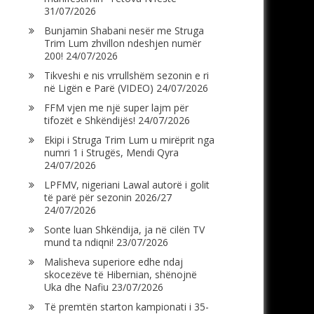
31/07/2026
Bunjamin Shabani nesër me Struga
Trim Lum zhvillon ndeshjen numër
200!
24/07/2026
Tikveshi e nis vrrullshëm sezonin e ri
në Ligën e Parë (VIDEO)
24/07/2026
FFM vjen me një super lajm për
tifozët e Shkëndijës!
24/07/2026
Ekipi i Struga Trim Lum u mirëprit nga
numri 1 i Strugës, Mendi Qyra
24/07/2026
LPFMV, nigeriani Lawal autorë i golit
të parë për sezonin 2026/27
24/07/2026
Sonte luan Shkëndija, ja në cilën TV
mund ta ndiqni!
23/07/2026
Malisheva superiore edhe ndaj
skocezëve të Hibernian, shënojnë
Uka dhe Nafiu
23/07/2026
Të premtën starton kampionati i 35-