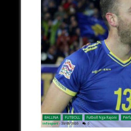
BALLINA
FUTBOLL
Futboll Nga Rajoni
Përf
infosport
-
20/05/2020
0