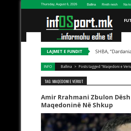
Skip to content
Thursday, August 6, 2026
Ballina
Rreth nesh
Na ko
FU
SHBA, “Dardania
LAJMET E FUNDIT
INFO
Ballina
>
Posts tagged "Maqedoni e Veri
TAG: MAQEDONI E VERIUT
Amir Rrahmani Zbulon Dësh
Maqedoninë Në Shkup