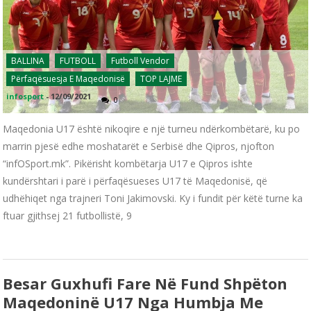
BALLINA
FUTBOLL
Futboll Vendor
Përfaqësuesja E Maqedonisë
TOP LAJME
infosport
-
12/09/2021
0
Maqedonia U17 është nikoqire e një turneu ndërkombëtarë, ku po
marrin pjesë edhe moshatarët e Serbisë dhe Qipros, njofton
“infOSport.mk”. Pikërisht kombëtarja U17 e Qipros ishte
kundërshtari i parë i përfaqësueses U17 të Maqedonisë, që
udhëhiqet nga trajneri Toni Jakimovski. Ky i fundit për këtë turne ka
ftuar gjithsej 21 futbollistë, 9
Besar Guxhufi Fare Në Fund Shpëton
Maqedoninë U17 Nga Humbja Me