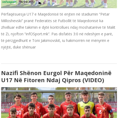
infosport
-
08/04/2022
0
Përfaqësuesja U17 e Maqedonisë të enjten në stadiumin “Petar
Milloshevski” pranë Federatës së Futbollit të Maqedonisë ka
zhvilluar edhe takimin e dytë kontrollues ndaj moshatarëve të Malit
të Zi, njofton “infOSport.mk”. Pas disfatës 3:0 në ndeshjen e parë,
të përzgjedhurit e Toni Jakimovskit, iu hakmorrën në mënyrën e
njëjtë, duke shënuar
Nazifi Shënon Eurgol Për Maqedoninë
U17 Në Fitoren Ndaj Qipros (VIDEO)