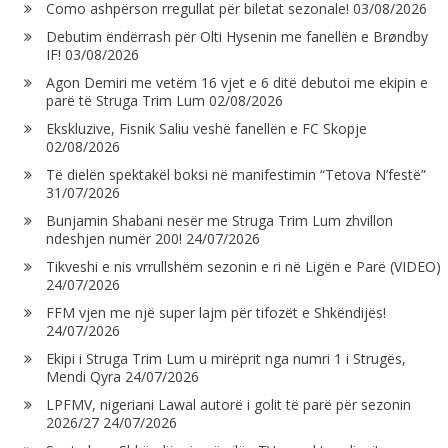
Como ashpërson rregullat për biletat sezonale!
03/08/2026
Debutim ëndërrash për Olti Hysenin me fanellën e Brøndby
IF!
03/08/2026
Agon Demiri me vetëm 16 vjet e 6 ditë debutoi me ekipin e
parë të Struga Trim Lum
02/08/2026
Ekskluzive, Fisnik Saliu veshë fanellën e FC Skopje
02/08/2026
Të dielën spektakël boksi në manifestimin “Tetova N’festë”
31/07/2026
Bunjamin Shabani nesër me Struga Trim Lum zhvillon
ndeshjen numër 200!
24/07/2026
Tikveshi e nis vrrullshëm sezonin e ri në Ligën e Parë (VIDEO)
24/07/2026
FFM vjen me një super lajm për tifozët e Shkëndijës!
24/07/2026
Ekipi i Struga Trim Lum u mirëprit nga numri 1 i Strugës,
Mendi Qyra
24/07/2026
LPFMV, nigeriani Lawal autorë i golit të parë për sezonin
2026/27
24/07/2026