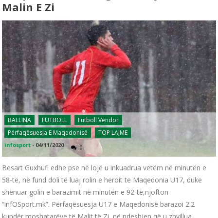
Malin E Zi
BALLINA
FUTBOLL
Futboll Vendor
Përfaqësuesja E Maqedonisë
TOP LAJME
infosport
-
04/11/2020
0
Besart Guxhufi edhe pse në lojë u inkuadrua vetëm në minutën e
58-të, në fund doli të luaj rolin e heroit te Maqedonia U17, duke
shënuar golin e barazimit në minutën e 92-të,njofton
“infOSport.mk”. Përfaqësuesja U17 e Maqedonisë barazoi 2:2
kundër moshatarëve të Malit të Zi, në ndeshjen që u zhvillua