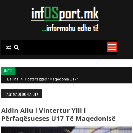
Skip to content
INFO
Ballina
>
Posts tagged "Maqedonia U17"
TAG: MAQEDONIA U17
Aldin Aliu I Vintertur Ylli I
Përfaqësueses U17 Të Maqedonisë