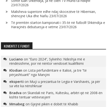
Sonte luan Shkëndija, ja në cilën TV mund ta ndiqni!
23/07/2026
Malisheva superiore edhe ndaj skocezëve të Hibernian,
shënojnë Uka dhe Nafiu
23/07/2026
Të premtën starton kampionati i 35-të në futboll! Shkëndija e
Haraçinës debutuesja e vetme
23/07/2026
KOMENTET E FUNDIT
Luciano
on
“Euro 2024”, Sylvinho: Ndeshja më e
rëndësishme, por në nëntor vendoset kualifikimi
Klodian
on
Lista përfundimtare e Italisë, ja tre “të
përjashtuarit” nga Mançini
eksperti
on
Muçi u prezantua te Legia e Varshavës, ja për
sa vite ka nënshkruar
Bradva
on
Skandali në Paris, Kultesku, arbitri që në 2008-ën
kishte tentuar vetëvrasjen!
Mmabeg
on
Gjejnë pikën e dobët të Khabib