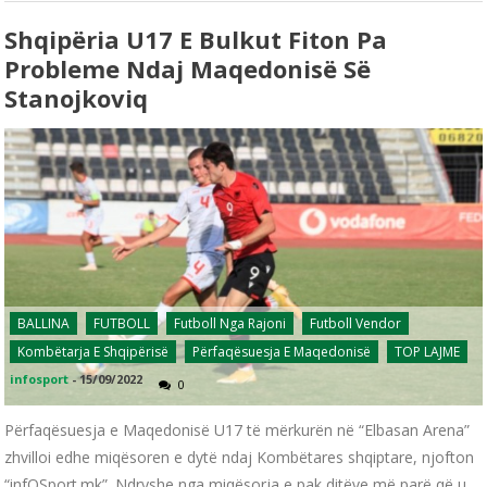
Shqipëria U17 E Bulkut Fiton Pa
Probleme Ndaj Maqedonisë Së
Stanojkoviq
BALLINA
FUTBOLL
Futboll Nga Rajoni
Futboll Vendor
Kombëtarja E Shqipërisë
Përfaqësuesja E Maqedonisë
TOP LAJME
infosport
-
15/09/2022
0
Përfaqësuesja e Maqedonisë U17 të mërkurën në “Elbasan Arena”
zhvilloi edhe miqësoren e dytë ndaj Kombëtares shqiptare, njofton
“infOSport.mk”. Ndryshe nga miqësorja e pak ditëve më parë që u