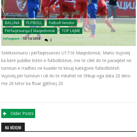
BALLINA
FUTBOLL
Futboll Vendor
Përfaqësuesja E Maqedonisë
TOP LAJME
infosport
-
18/10/2018
0
Seleksionuesi i përfaqësueses U17 të Maqedonisë, Mario Vujoviq
ka bërë publike listën e futbollistëve, me të cilët do të paraqitet në
turneun e rradhës në kuadër të kësaj kategorie futbollistësh.
Vujoviq për turneun i cili do të mbahet në Shkup nga data 20 dero
me 26 tetor ka ftuar gjithsej 20
Posts navigation
Older Posts
NA NDIQNI