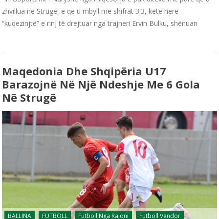
zhvillua në Strugë, e që u mbyll me shifrat 3:3, këtë herë
“kuqezinjtë” e rinj të drejtuar nga trajneri Ervin Bulku, shënuan
Maqedonia Dhe Shqipëria U17
Barazojnë Në Një Ndeshje Me 6 Gola
Në Strugë
BALLINA
FUTBOLL
Futboll Nga Rajoni
Futboll Vendor