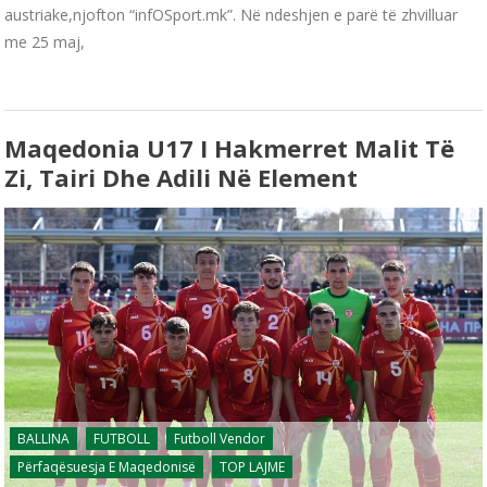
austriake,njofton “infOSport.mk”. Në ndeshjen e parë të zhvilluar
me 25 maj,
Maqedonia U17 I Hakmerret Malit Të
Zi, Tairi Dhe Adili Në Element
BALLINA
FUTBOLL
Futboll Vendor
Përfaqësuesja E Maqedonisë
TOP LAJME