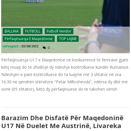
BALLINA
FUTBOLL
Futboll Vendor
Përfaqësuesja E Maqedonisë
TOP LAJME
infosport
-
02/09/2022
0
Përfaqësuesja U17 e Maqedonisë në konkurrencë të femrave gjatë
këtij muaji do të zhvillojë dy ndeshje kontrolluese kundër Rumanisë.
Ndeshjen e parë kontrolluese do ta luajmë më 3 shtator në ora
16:30 në qendrën stërvitore “Petar Milloshevski”, ndërsa dy ditë më
vonë (05 shtator), këto dy përfaqësuese do të takohen sërish
Barazim Dhe Disfatë Për Maqedoninë
U17 Në Duelet Me Austrinë, Livareka