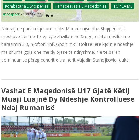
Kombëtarja E Shqipërisë
Përfaqësuesja E Maqedonisë
TOP LAJME
infosport
-
13/09/2022
0
Ndeshja e parë miqësore midis Maqedonisë dhe Shqipërisë, të
moshave deri në 17-vjeç, e zhvilluar në Srugë, është mbyllur me
barazimin 3:3, njofton “infOSport.mk”. Doli të jetë kjo një ndeshje
me shumë gola dhe me dy pjesë të ndryshme. Në të parën
dominuan të përzgjedhurit e trajnerit Vujadin Stanojkoviq, duke
Vashat E Maqedonisë U17 Gjatë Këtij
Muaji Luajnë Dy Ndeshje Kontrolluese
Ndaj Rumanisë