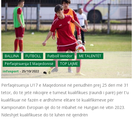
BALLINA
FUTBOLL
Futboll Vendor
ME TALENTËT
Përfaqësuesja E Maqedonisë
TOP LAJME
infosport
-
25/10/2022
0
Përfaqësuesja U17 e Maqedonisë në periudhën prej 25 deri më 31
tetor, do të jetë nikoqire e turneut kualifikues (raundi i parë) për t'u
kualifikuar në fazën e ardhshme elitare të kualifikimeve për
Kampionatin Evropian që do të mbahet në Hungari në vitin 2023.
Ndeshjet kualifikuese do të luhen në qendrën