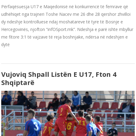
Përfaqësuesja U17 e Maqedonisë në konkurrencë të femrave që
udhëhiqet nga trajneri Toshe Nacev me 26 dhe 28 qershor zhvilloi
dy ndeshje kontrolluese ndaj moshatareve të tyre të Bosnje e
Hercegovinës, njofton “infOSport.mk”. Ndeshja e parë ishte mbyllur
me fitore 3:1 të vajzave të reja boshnjake, ndërsa në ndeshjen e
dytë
Vujoviq Shpall Listën E U17, Fton 4
Shqiptarë