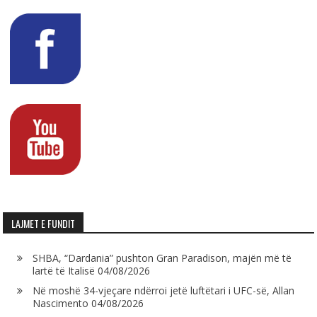
LAJMET E FUNDIT
SHBA, “Dardania” pushton Gran Paradison, majën më të
lartë të Italisë
04/08/2026
Në moshë 34-vjeçare ndërroi jetë luftëtari i UFC-së, Allan
Nascimento
04/08/2026