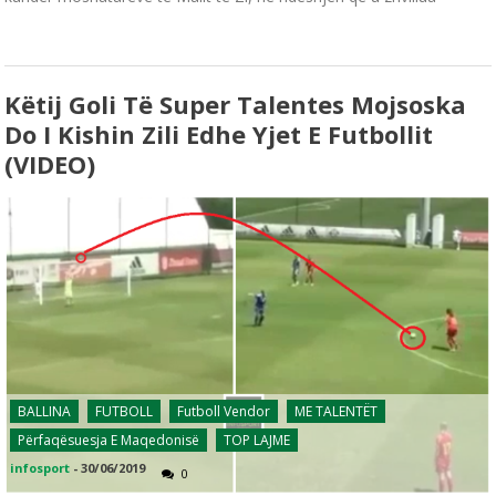
Këtij Goli Të Super Talentes Mojsoska
Do I Kishin Zili Edhe Yjet E Futbollit
(VIDEO)
BALLINA
FUTBOLL
Futboll Vendor
ME TALENTËT
Përfaqësuesja E Maqedonisë
TOP LAJME
infosport
-
30/06/2019
0