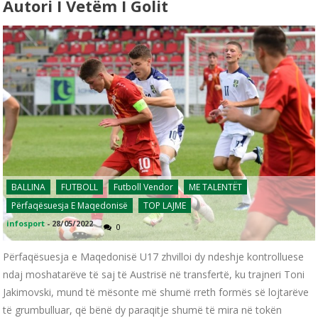
Autori I Vetëm I Golit
BALLINA
FUTBOLL
Futboll Vendor
ME TALENTËT
Përfaqësuesja E Maqedonisë
TOP LAJME
infosport
-
28/05/2022
0
Përfaqësuesja e Maqedonisë U17 zhvilloi dy ndeshje kontrolluese
ndaj moshatarëve të saj të Austrisë në transfertë, ku trajneri Toni
Jakimovski, mund të mësonte më shumë rreth formës së lojtarëve
të grumbulluar, që bënë dy paraqitje shumë të mira në tokën