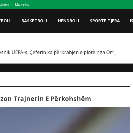
taktoni
Marketing
TBOLL
BASKETBOLL
HENDBOLL
SPORTE TJERA
I
snik UEFA-s, Çeferin ka përkrahjen e plotë nga Omeragiç
rizon Trajnerin E Përkohshëm