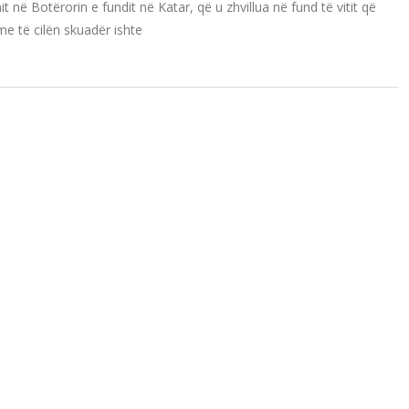
t në Botërorin e fundit në Katar, që u zhvillua në fund të vitit që
me të cilën skuadër ishte