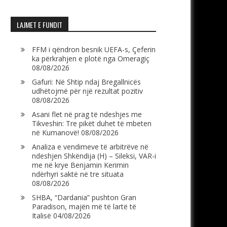
LAJMET E FUNDIT
FFM i qëndron besnik UEFA-s, Çeferin
ka përkrahjen e plotë nga Omeragiç
08/08/2026
Gafuri: Në Shtip ndaj Bregallnicës
udhëtojmë për një rezultat pozitiv
08/08/2026
Asani flet në prag të ndeshjes me
Tikveshin: Tre pikët duhet të mbeten
në Kumanovë!
08/08/2026
Analiza e vendimeve të arbitrëve në
ndeshjen Shkëndija (H) – Sileksi, VAR-i
me në krye Benjamin Kerimin
ndërhyri saktë në tre situata
08/08/2026
SHBA, “Dardania” pushton Gran
Paradison, majën më të lartë të
Italisë
04/08/2026