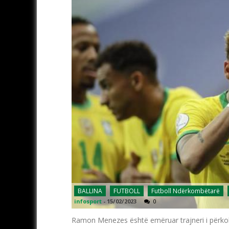
BALLINA
FUTBOLL
Futboll Ndërkombëtarë
infosport
-
15/02/2023
0
Ramon Menezes është emëruar trajneri i përkohs