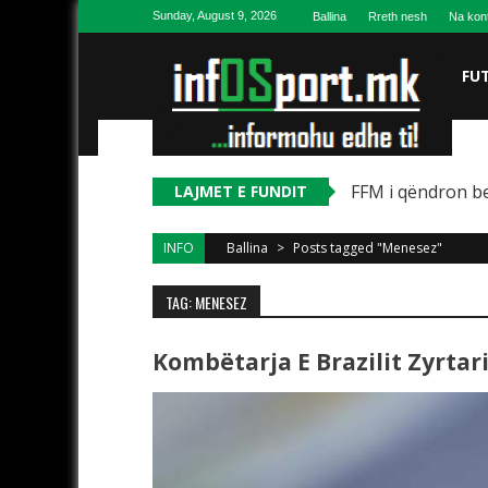
Skip to content
Sunday, August 9, 2026
Ballina
Rreth nesh
Na kon
FU
FFM i qëndron be
LAJMET E FUNDIT
INFO
Ballina
>
Posts tagged "Menesez"
TAG: MENESEZ
Kombëtarja E Brazilit Zyrta