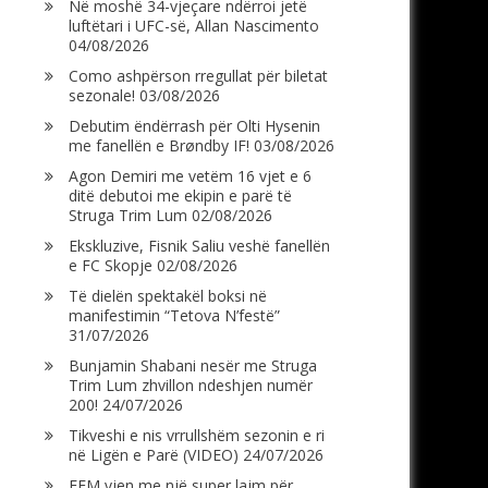
Në moshë 34-vjeçare ndërroi jetë
luftëtari i UFC-së, Allan Nascimento
04/08/2026
Como ashpërson rregullat për biletat
sezonale!
03/08/2026
Debutim ëndërrash për Olti Hysenin
me fanellën e Brøndby IF!
03/08/2026
Agon Demiri me vetëm 16 vjet e 6
ditë debutoi me ekipin e parë të
Struga Trim Lum
02/08/2026
Ekskluzive, Fisnik Saliu veshë fanellën
e FC Skopje
02/08/2026
Të dielën spektakël boksi në
manifestimin “Tetova N’festë”
31/07/2026
Bunjamin Shabani nesër me Struga
Trim Lum zhvillon ndeshjen numër
200!
24/07/2026
Tikveshi e nis vrrullshëm sezonin e ri
në Ligën e Parë (VIDEO)
24/07/2026
FFM vjen me një super lajm për