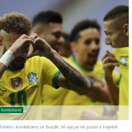
Kombëtaret
hëm i kombëtares së Brazilit. 50-vjeçari në postin e trajnerit