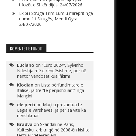
tifozët e Shkëndijës!
24/07/2026
Ekipi i Struga Trim Lum u mirëprit nga
numri 1 i Strugës, Mendi Qyra
24/07/2026
KOMENTET E FUNDIT
Luciano
on
“Euro 2024”, Sylvinho:
Ndeshja më e rëndësishme, por në
nëntor vendoset kualifikimi
Klodian
on
Lista përfundimtare e
Italisë, ja tre “të përjashtuarit” nga
Mançini
eksperti
on
Muçi u prezantua te
Legia e Varshavës, ja për sa vite ka
nënshkruar
Bradva
on
Skandali në Paris,
Kultesku, arbitri që në 2008-ën kishte
tentuar vetëvrasjen!