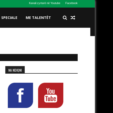
Kanali zyrtarë në Youtube
Facebook
S SPECIALE
ME TALENTËT
NA NDIQNI