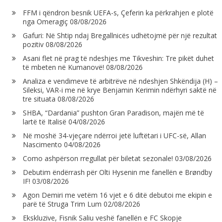
FFM i qëndron besnik UEFA-s, Çeferin ka përkrahjen e plotë
nga Omeragiç
08/08/2026
Gafuri: Në Shtip ndaj Bregallnicës udhëtojmë për një rezultat
pozitiv
08/08/2026
Asani flet në prag të ndeshjes me Tikveshin: Tre pikët duhet
të mbeten në Kumanovë!
08/08/2026
Analiza e vendimeve të arbitrëve në ndeshjen Shkëndija (H) –
Sileksi, VAR-i me në krye Benjamin Kerimin ndërhyri saktë në
tre situata
08/08/2026
SHBA, “Dardania” pushton Gran Paradison, majën më të
lartë të Italisë
04/08/2026
Në moshë 34-vjeçare ndërroi jetë luftëtari i UFC-së, Allan
Nascimento
04/08/2026
Como ashpërson rregullat për biletat sezonale!
03/08/2026
Debutim ëndërrash për Olti Hysenin me fanellën e Brøndby
IF!
03/08/2026
Agon Demiri me vetëm 16 vjet e 6 ditë debutoi me ekipin e
parë të Struga Trim Lum
02/08/2026
Ekskluzive, Fisnik Saliu veshë fanellën e FC Skopje