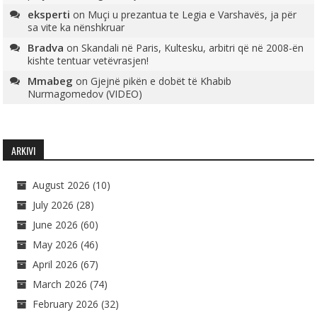
eksperti
on
Muçi u prezantua te Legia e Varshavës, ja për
sa vite ka nënshkruar
Bradva
on
Skandali në Paris, Kultesku, arbitri që në 2008-ën
kishte tentuar vetëvrasjen!
Mmabeg
on
Gjejnë pikën e dobët të Khabib
Nurmagomedov (VIDEO)
ARKIVI
August 2026
(10)
July 2026
(28)
June 2026
(60)
May 2026
(46)
April 2026
(67)
March 2026
(74)
February 2026
(32)