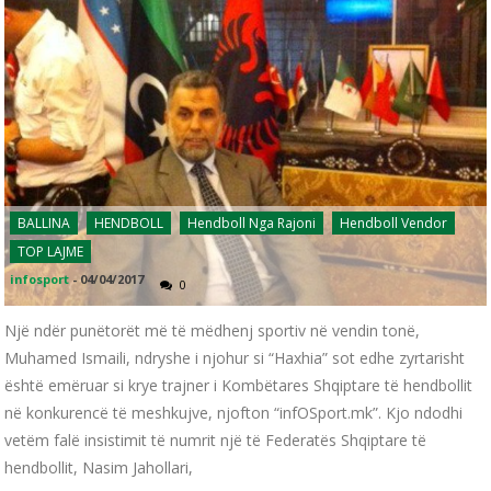
BALLINA
HENDBOLL
Hendboll Nga Rajoni
Hendboll Vendor
TOP LAJME
infosport
-
04/04/2017
0
Një ndër punëtorët më të mëdhenj sportiv në vendin tonë,
Muhamed Ismaili, ndryshe i njohur si “Haxhia” sot edhe zyrtarisht
është emëruar si krye trajner i Kombëtares Shqiptare të hendbollit
në konkurencë të meshkujve, njofton “infOSport.mk”. Kjo ndodhi
vetëm falë insistimit të numrit një të Federatës Shqiptare të
hendbollit, Nasim Jahollari,