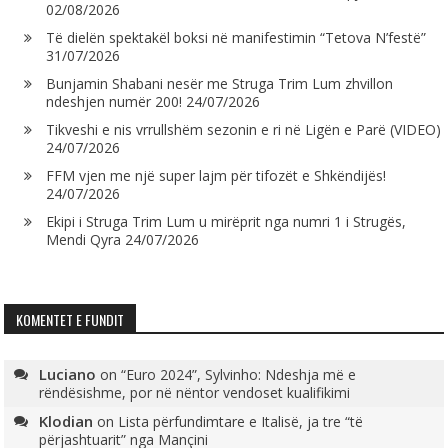
02/08/2026
Të dielën spektakël boksi në manifestimin “Tetova N’festë”
31/07/2026
Bunjamin Shabani nesër me Struga Trim Lum zhvillon
ndeshjen numër 200!
24/07/2026
Tikveshi e nis vrrullshëm sezonin e ri në Ligën e Parë (VIDEO)
24/07/2026
FFM vjen me një super lajm për tifozët e Shkëndijës!
24/07/2026
Ekipi i Struga Trim Lum u mirëprit nga numri 1 i Strugës,
Mendi Qyra
24/07/2026
KOMENTET E FUNDIT
Luciano
on
“Euro 2024”, Sylvinho: Ndeshja më e
rëndësishme, por në nëntor vendoset kualifikimi
Klodian
on
Lista përfundimtare e Italisë, ja tre “të
përjashtuarit” nga Mançini