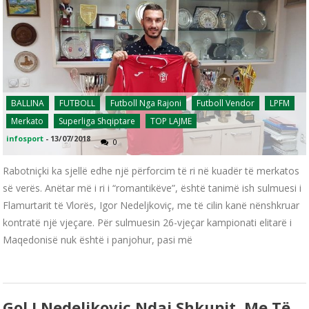
BALLINA
FUTBOLL
Futboll Nga Rajoni
Futboll Vendor
LPFM
Merkato
Superliga Shqiptare
TOP LAJME
infosport
-
13/07/2018
0
Rabotniçki ka sjellë edhe një përforcim të ri në kuadër të merkatos
së verës. Anëtar më i ri i “romantikëve”, është tanimë ish sulmuesi i
Flamurtarit të Vlorës, Igor Nedeljkoviç, me të cilin kanë nënshkruar
kontratë një vjeçare. Për sulmuesin 26-vjeçar kampionati elitarë i
Maqedonisë nuk është i panjohur, pasi më
Gol I Nedeljkoviç Ndaj Shkupit, Me Të