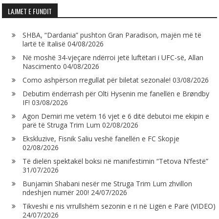
LAJMET E FUNDIT
SHBA, “Dardania” pushton Gran Paradison, majën më të
lartë të Italisë
04/08/2026
Në moshë 34-vjeçare ndërroi jetë luftëtari i UFC-së, Allan
Nascimento
04/08/2026
Como ashpërson rregullat për biletat sezonale!
03/08/2026
Debutim ëndërrash për Olti Hysenin me fanellën e Brøndby
IF!
03/08/2026
Agon Demiri me vetëm 16 vjet e 6 ditë debutoi me ekipin e
parë të Struga Trim Lum
02/08/2026
Ekskluzive, Fisnik Saliu veshë fanellën e FC Skopje
02/08/2026
Të dielën spektakël boksi në manifestimin “Tetova N’festë”
31/07/2026
Bunjamin Shabani nesër me Struga Trim Lum zhvillon
ndeshjen numër 200!
24/07/2026
Tikveshi e nis vrrullshëm sezonin e ri në Ligën e Parë (VIDEO)
24/07/2026