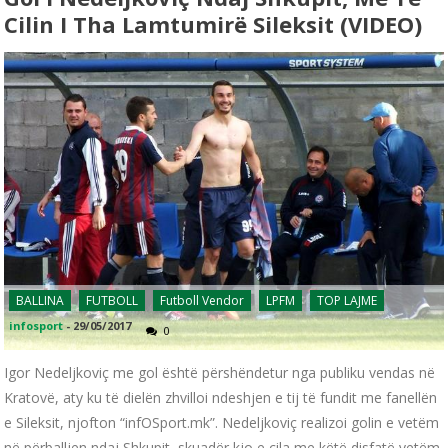
Cilin I Tha Lamtumirë Sileksit (VIDEO)
BALLINA
FUTBOLL
Futboll Vendor
LPFM
TOP LAJME
infosport
-
29/05/2017
0
Igor Nedeljkoviç me gol është përshëndetur nga publiku vendas në
Kratovë, aty ku të dielën zhvilloi ndeshjen e tij të fundit me fanellën
e Sileksit, njofton “infOSport.mk”. Nedeljkoviç realizoi golin e vetëm
në përballjen ndaj Shkupit, skuadër kjo e cila me këtë disfatë vetëm