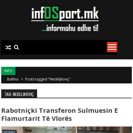
Skip to content
INFO
Ballina
>
Posts tagged "Nedeljkoviç"
TAG: NEDELJKOVIÇ
Rabotniçki Transferon Sulmuesin E
Flamurtarit Të Vlorës