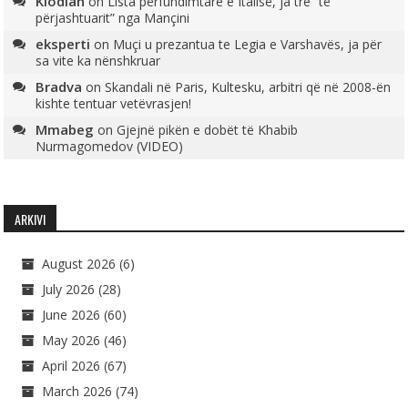
Klodian
on
Lista përfundimtare e Italisë, ja tre “të
përjashtuarit” nga Mançini
eksperti
on
Muçi u prezantua te Legia e Varshavës, ja për
sa vite ka nënshkruar
Bradva
on
Skandali në Paris, Kultesku, arbitri që në 2008-ën
kishte tentuar vetëvrasjen!
Mmabeg
on
Gjejnë pikën e dobët të Khabib
Nurmagomedov (VIDEO)
ARKIVI
August 2026
(6)
July 2026
(28)
June 2026
(60)
May 2026
(46)
April 2026
(67)
March 2026
(74)