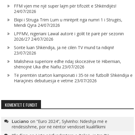
FFM vjen me një super lajm për tifozët e Shkëndijës!
24/07/2026
Ekipi i Struga Trim Lum u mirëprit nga numri 1 i Strugës,
Mendi Qyra
24/07/2026
LPFMV, nigeriani Lawal autorë i golit të parë për sezonin
2026/27
24/07/2026
Sonte luan Shkëndija, ja në cilën TV mund ta ndiqni!
23/07/2026
Malisheva superiore edhe ndaj skocezëve të Hibernian,
shënojnë Uka dhe Nafiu
23/07/2026
Të premtën starton kampionati i 35-të në futboll! Shkëndija e
Haraçinës debutuesja e vetme
23/07/2026
KOMENTET E FUNDIT
Luciano
on
“Euro 2024”, Sylvinho: Ndeshja më e
rëndësishme, por në nëntor vendoset kualifikimi