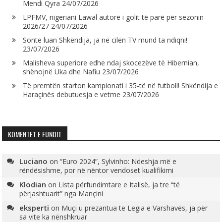
Mendi Qyra
24/07/2026
LPFMV, nigeriani Lawal autorë i golit të parë për sezonin
2026/27
24/07/2026
Sonte luan Shkëndija, ja në cilën TV mund ta ndiqni!
23/07/2026
Malisheva superiore edhe ndaj skocezëve të Hibernian,
shënojnë Uka dhe Nafiu
23/07/2026
Të premtën starton kampionati i 35-të në futboll! Shkëndija e
Haraçinës debutuesja e vetme
23/07/2026
KOMENTET E FUNDIT
Luciano
on
“Euro 2024”, Sylvinho: Ndeshja më e
rëndësishme, por në nëntor vendoset kualifikimi
Klodian
on
Lista përfundimtare e Italisë, ja tre “të
përjashtuarit” nga Mançini
eksperti
on
Muçi u prezantua te Legia e Varshavës, ja për
sa vite ka nënshkruar