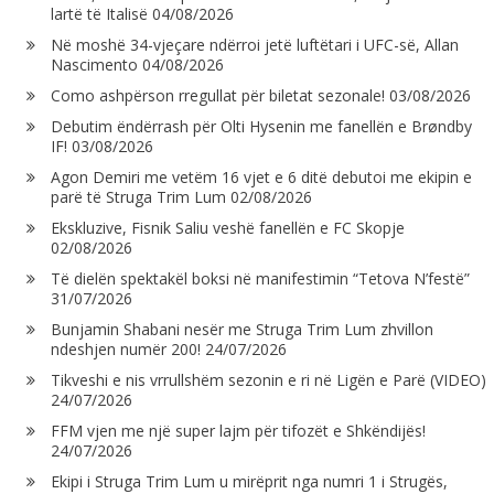
lartë të Italisë
04/08/2026
Në moshë 34-vjeçare ndërroi jetë luftëtari i UFC-së, Allan
Nascimento
04/08/2026
Como ashpërson rregullat për biletat sezonale!
03/08/2026
Debutim ëndërrash për Olti Hysenin me fanellën e Brøndby
IF!
03/08/2026
Agon Demiri me vetëm 16 vjet e 6 ditë debutoi me ekipin e
parë të Struga Trim Lum
02/08/2026
Ekskluzive, Fisnik Saliu veshë fanellën e FC Skopje
02/08/2026
Të dielën spektakël boksi në manifestimin “Tetova N’festë”
31/07/2026
Bunjamin Shabani nesër me Struga Trim Lum zhvillon
ndeshjen numër 200!
24/07/2026
Tikveshi e nis vrrullshëm sezonin e ri në Ligën e Parë (VIDEO)
24/07/2026
FFM vjen me një super lajm për tifozët e Shkëndijës!
24/07/2026
Ekipi i Struga Trim Lum u mirëprit nga numri 1 i Strugës,