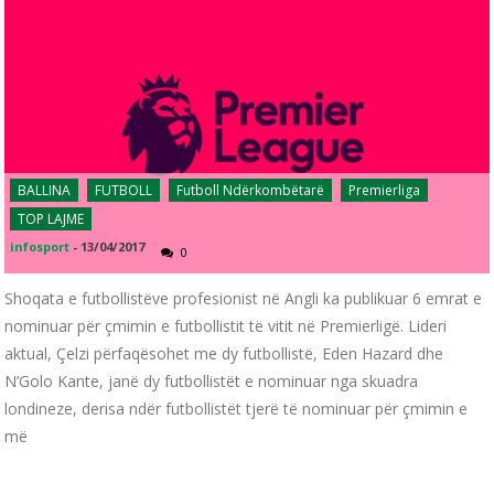
BALLINA
FUTBOLL
Futboll Ndërkombëtarë
Premierliga
TOP LAJME
infosport
-
13/04/2017
0
Shoqata e futbollistëve profesionist në Angli ka publikuar 6 emrat e
nominuar për çmimin e futbollistit të vitit në Premierligë. Lideri
aktual, Çelzi përfaqësohet me dy futbollistë, Eden Hazard dhe
N’Golo Kante, janë dy futbollistët e nominuar nga skuadra
londineze, derisa ndër futbollistët tjerë të nominuar për çmimin e
më