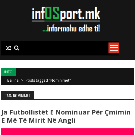
Skip to content
INFO
Ballina
>
Posts tagged "Nominimet"
TAG: NOMINIMET
Ja Futbollistët E Nominuar Për Çmimin
E Më Të Mirit Në Angli