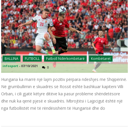
BALLINA
FUTBOLL
Futboll Ndërkombëtarë
Kombëtaret
infosport
-
07/10/2021
0
Hungaria ka marrë një lajm pozitiv përpara ndeshjes me Shqipërinë.
Në grumbullimin e skuadrës së Rossit është bashkuar kapiteni Villi
Orban, i cili gjatë këtyre ditëve ka pasur probleme shëndetësore
dhe nuk ka qenë pjesë e skuadrës. Mbrojtësi i Lajpcigut është një
nga futbollistët më të rëndësishëm të Hungarisë dhe do