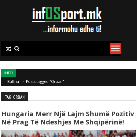
Skip to content
INFO
Ballina
>
Posts tagged "Orban"
TAG: ORBAN
Hungaria Merr Një Lajm Shumë Pozitiv
Në Prag Të Ndeshjes Me Shqipërinë!