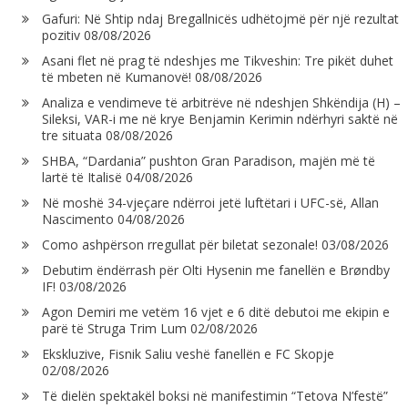
Gafuri: Në Shtip ndaj Bregallnicës udhëtojmë për një rezultat
pozitiv
08/08/2026
Asani flet në prag të ndeshjes me Tikveshin: Tre pikët duhet
të mbeten në Kumanovë!
08/08/2026
Analiza e vendimeve të arbitrëve në ndeshjen Shkëndija (H) –
Sileksi, VAR-i me në krye Benjamin Kerimin ndërhyri saktë në
tre situata
08/08/2026
SHBA, “Dardania” pushton Gran Paradison, majën më të
lartë të Italisë
04/08/2026
Në moshë 34-vjeçare ndërroi jetë luftëtari i UFC-së, Allan
Nascimento
04/08/2026
Como ashpërson rregullat për biletat sezonale!
03/08/2026
Debutim ëndërrash për Olti Hysenin me fanellën e Brøndby
IF!
03/08/2026
Agon Demiri me vetëm 16 vjet e 6 ditë debutoi me ekipin e
parë të Struga Trim Lum
02/08/2026
Ekskluzive, Fisnik Saliu veshë fanellën e FC Skopje
02/08/2026
Të dielën spektakël boksi në manifestimin “Tetova N’festë”