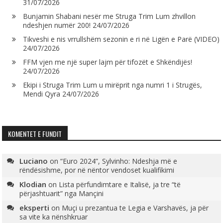
31/07/2026
Bunjamin Shabani nesër me Struga Trim Lum zhvillon
ndeshjen numër 200!
24/07/2026
Tikveshi e nis vrrullshëm sezonin e ri në Ligën e Parë (VIDEO)
24/07/2026
FFM vjen me një super lajm për tifozët e Shkëndijës!
24/07/2026
Ekipi i Struga Trim Lum u mirëprit nga numri 1 i Strugës,
Mendi Qyra
24/07/2026
KOMENTET E FUNDIT
Luciano
on
“Euro 2024”, Sylvinho: Ndeshja më e
rëndësishme, por në nëntor vendoset kualifikimi
Klodian
on
Lista përfundimtare e Italisë, ja tre “të
përjashtuarit” nga Mançini
eksperti
on
Muçi u prezantua te Legia e Varshavës, ja për
sa vite ka nënshkruar