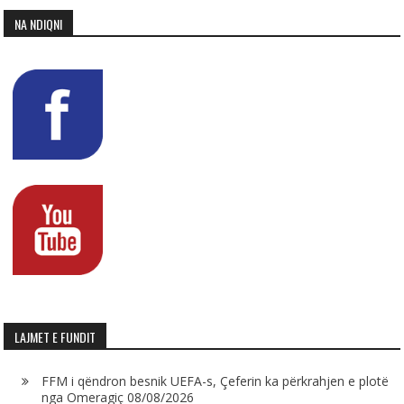
NA NDIQNI
LAJMET E FUNDIT
FFM i qëndron besnik UEFA-s, Çeferin ka përkrahjen e plotë
nga Omeragiç
08/08/2026