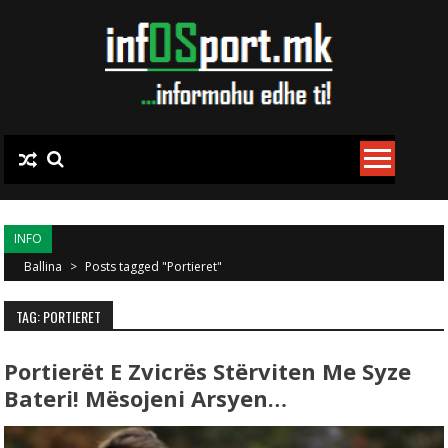
Skip to content
INFO
Ballina
>
Posts tagged "Portieret"
TAG: PORTIERET
Portierët E Zvicrës Stërviten Me Syze
Bateri! Mësojeni Arsyen…