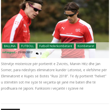
BALLINA
FUTBOLL
Futboll Ndërkombëtarë
Kombëtaret
infosport
-
21/03/2017
0
Stërvitje misterioze për portierët e Zvicrës, Marvin Hitz dhe Jan
Somer, para ndeshjes eliminatore kundër Letonisë, e vlefshme për
Eliminatoret e Kupës së Botës “Rusi 2018”. Të dy portierët “helvet”
u stërvitën sot me syze të veçanta që janë me bateri dhe të
prodhuara në Japoni. Funksioni i veçantë i syzeve në