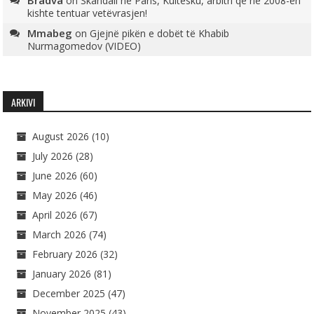
on
Skandali në Paris, Kultesku, arbitri që në 2008-ën
kishte tentuar vetëvrasjen!
Mmabeg
on
Gjejnë pikën e dobët të Khabib
Nurmagomedov (VIDEO)
ARKIVI
August 2026
(10)
July 2026
(28)
June 2026
(60)
May 2026
(46)
April 2026
(67)
March 2026
(74)
February 2026
(32)
January 2026
(81)
December 2025
(47)
November 2025
(43)