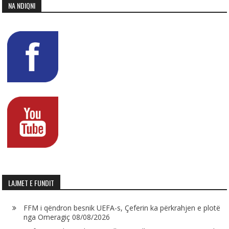
NA NDIQNI
LAJMET E FUNDIT
FFM i qëndron besnik UEFA-s, Çeferin ka përkrahjen e plotë
nga Omeragiç
08/08/2026