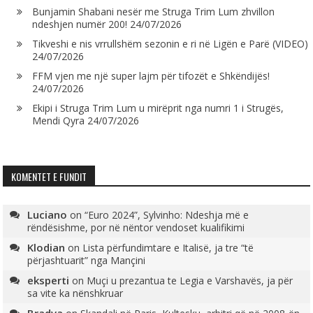
Bunjamin Shabani nesër me Struga Trim Lum zhvillon
ndeshjen numër 200!
24/07/2026
Tikveshi e nis vrrullshëm sezonin e ri në Ligën e Parë (VIDEO)
24/07/2026
FFM vjen me një super lajm për tifozët e Shkëndijës!
24/07/2026
Ekipi i Struga Trim Lum u mirëprit nga numri 1 i Strugës,
Mendi Qyra
24/07/2026
KOMENTET E FUNDIT
Luciano
on
“Euro 2024”, Sylvinho: Ndeshja më e
rëndësishme, por në nëntor vendoset kualifikimi
Klodian
on
Lista përfundimtare e Italisë, ja tre “të
përjashtuarit” nga Mançini
eksperti
on
Muçi u prezantua te Legia e Varshavës, ja për
sa vite ka nënshkruar
Bradva