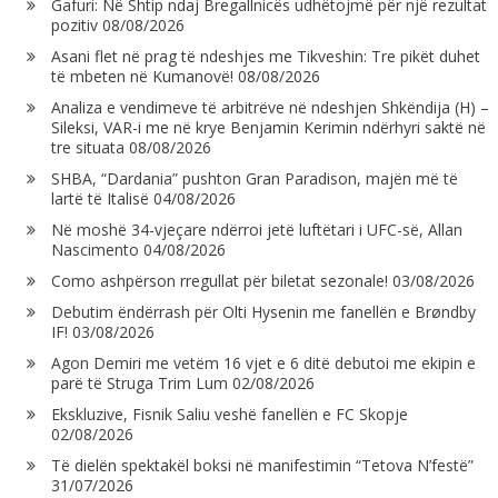
Gafuri: Në Shtip ndaj Bregallnicës udhëtojmë për një rezultat
pozitiv
08/08/2026
Asani flet në prag të ndeshjes me Tikveshin: Tre pikët duhet
të mbeten në Kumanovë!
08/08/2026
Analiza e vendimeve të arbitrëve në ndeshjen Shkëndija (H) –
Sileksi, VAR-i me në krye Benjamin Kerimin ndërhyri saktë në
tre situata
08/08/2026
SHBA, “Dardania” pushton Gran Paradison, majën më të
lartë të Italisë
04/08/2026
Në moshë 34-vjeçare ndërroi jetë luftëtari i UFC-së, Allan
Nascimento
04/08/2026
Como ashpërson rregullat për biletat sezonale!
03/08/2026
Debutim ëndërrash për Olti Hysenin me fanellën e Brøndby
IF!
03/08/2026
Agon Demiri me vetëm 16 vjet e 6 ditë debutoi me ekipin e
parë të Struga Trim Lum
02/08/2026
Ekskluzive, Fisnik Saliu veshë fanellën e FC Skopje
02/08/2026
Të dielën spektakël boksi në manifestimin “Tetova N’festë”
31/07/2026