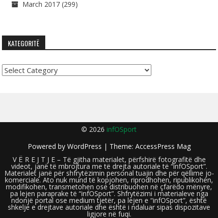
March 2017
(299)
KATEGORITË
Kategoritë
© 2026
infOSport
Powered by
WordPress
| Theme:
AccessPress Mag
V Ë R E J T J E – Të gjitha materialet, përfshirë fotografitë dhe
videot, janë të mbrojtura me të drejta autoriale të “infOSport”.
Materialet janë për shfrytëzimin personal tuajin dhe për qëllime jo-
komerciale. Ato nuk mund të kopjohen, riprodhohen, ripublikohen,
modifikohen, transmetohen ose distribuohen në çfarëdo mënyre,
pa lejen paraprake të “infOSport”. Shfrytëzimi i materialeve nga
ndonjë portal ose medium tjetër, pa lejen e “infOSport”, është
shkelje e drejtave autoriale dhe është i ndaluar sipas dispozitave
ligjore në fuqi.