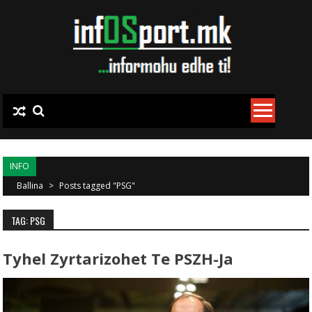
Skip to content
INFO
Ballina
>
Posts tagged "PSG"
TAG: PSG
Tyhel Zyrtarizohet Te PSZH-Ja