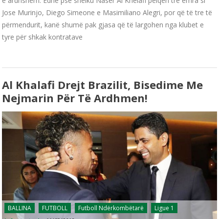
e ardhshëm. Edhe pse sheiku Naser Al Khelafi pëlqen tre emra si
Jose Murinjo, Diego Simeone e Masimiliano Alegri, por që të tre të
përmendurit, kanë shumë pak gjasa që të largohen nga klubet e
tyre për shkak kontratave
Al Khalafi Drejt Brazilit, Bisedime Me
Nejmarin Për Të Ardhmen!
BALLINA
FUTBOLL
Futboll Ndërkombëtarë
Ligue 1