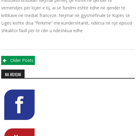
Futbollisti brazilian Nejmar përveç që është në qendër të
vëmendjes për lojën e tij, ai së fundmi është edhe në qendër të
kritikave në mediat franceze. Nejmar në gjysmëfinale të Kupës së
Ligës kishte disa “fërkime” me kundërshtarët, ndërsa në një episod
shkaktoi faull për të cilin u ndëshkua edhe
Posts navigation
Older Posts
NA NDIQNI