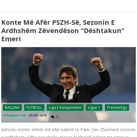
Konte Më Afër PSZH-Së, Sezonin E
Ardhshëm Zëvendëson “dështakun”
Emeri
BALLINA
FUTBOLL
Liga E Kampionëve
Ligue 1
Premierliga
infosport.mk
-
25/03/2018
0
Antonio Konte shihet më afër kalimit te Paris Sen Zhermeni sezonin