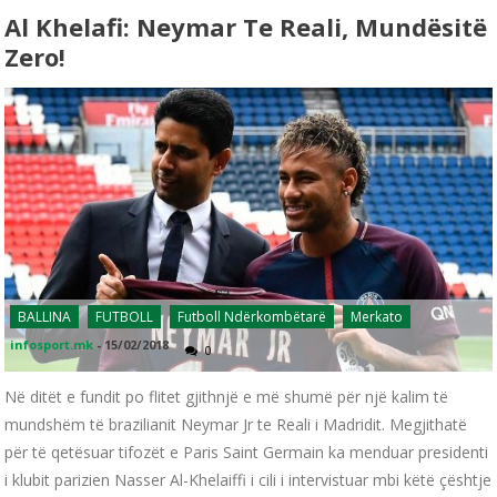
Al Khelafi: Neymar Te Reali, Mundësitë
Zero!
BALLINA
FUTBOLL
Futboll Ndërkombëtarë
Merkato
infosport.mk
-
15/02/2018
0
Në ditët e fundit po flitet gjithnjë e më shumë për një kalim të
mundshëm të brazilianit Neymar Jr te Reali i Madridit. Megjithatë
për të qetësuar tifozët e Paris Saint Germain ka menduar presidenti
i klubit parizien Nasser Al-Khelaiffi i cili i intervistuar mbi këtë çështje