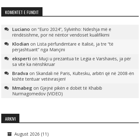
KOMENTET E FUNDIT
Luciano
on
“Euro 2024”, Sylvinho: Ndeshja më e
rëndësishme, por në nëntor vendoset kualifikimi
Klodian
on
Lista përfundimtare e Italisë, ja tre “të
përjashtuarit” nga Mançini
eksperti
on
Muçi u prezantua te Legia e Varshavës, ja për
sa vite ka nënshkruar
Bradva
on
Skandali në Paris, Kultesku, arbitri që në 2008-ën
kishte tentuar vetëvrasjen!
Mmabeg
on
Gjejnë pikën e dobët të Khabib
Nurmagomedov (VIDEO)
ARKIVI
August 2026
(11)