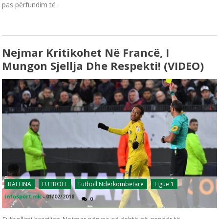
pas përfundim të
Nejmar Kritikohet Në Francë, I
Mungon Sjellja Dhe Respekti! (VIDEO)
BALLINA
FUTBOLL
Futboll Ndërkombëtarë
Ligue 1
infosport.mk
-
01/02/2018
0