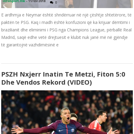
infosport.mk
-
11/03/2018
0
E ardhmja e Neymar është shndërruar në një çështje shtetërore, të
paktën te PSG. Kaq i madh është konfuzioni që ka krijuar dëmtimi i
brazilianit dhe eliminimi i PSG nga Champions League, përballë Real
Madrid, saqë edhe vetë drejtuesit e klubit nuk janë më në gjëndje
të garantojnë vazhdimësinë e
PSZH Nxjerr Inatin Te Metzi, Fiton 5:0
Dhe Vendos Rekord (VIDEO)