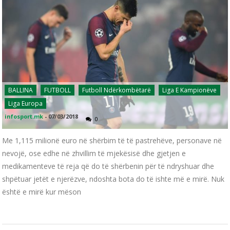
BALLINA
FUTBOLL
Futboll Ndërkombëtarë
Liga E Kampionëve
Liga Europa
infosport.mk
-
07/03/2018
0
Me 1,115 milionë euro në shërbim të të pastrehëve, personave në
nevojë, ose edhe në zhvillim të mjekësisë dhe gjetjen e
medikamenteve të reja që do të shërbenin për të ndryshuar dhe
shpëtuar jetët e njerëzve, ndoshta bota do të ishte më e mirë. Nuk
është e mirë kur mëson