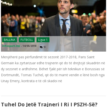
BALLINA
FUTBOLL
Ligue 1
infosport.mk
-
14/05/2018
0
Menjëherë pas përfundimit të sezonit 2017-2018, Paris Saint
Germain ka zyrtarizuar edhe trajnerin që do të drejtojë skuadrën në
dy sezonet e ardhshme. Bëhet fjalë për ish teknikun e Borussias së
Dortmundit, Tomas Tuchel, që do të marrë vendin e lënë bosh nga
Unay Emery, kontrata e të cili skadoi në
Tuhel Do Jetë Trajneri I Ri I PSZH-Së?