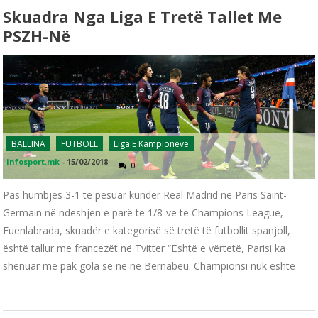
Skuadra Nga Liga E Tretë Tallet Me
PSZH-Në
BALLINA
FUTBOLL
Liga E Kampionëve
infosport.mk
-
15/02/2018
0
Pas humbjes 3-1 të pësuar kundër Real Madrid në Paris Saint-
Germain në ndeshjen e parë të 1/8-ve të Champions League,
Fuenlabrada, skuadër e kategorisë së tretë të futbollit spanjoll,
është tallur me francezët në Tvitter “Është e vërtetë, Parisi ka
shënuar më pak gola se ne në Bernabeu. Championsi nuk është