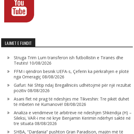
LAJMET E FUNDIT
Struga Trim Lum transferon ish futbollistin e Tiranës dhe
Teutës!
10/08/2026
FFM i qëndron besnik UEFA-s, Çeferin ka përkrahjen e plotë
nga Omeragiç
08/08/2026
Gafuri: Në Shtip ndaj Bregallnicës udhëtojmë për një rezultat
pozitiv
08/08/2026
Asani flet në prag të ndeshjes me Tikveshin: Tre pikët duhet
të mbeten në Kumanovë!
08/08/2026
Analiza e vendimeve të arbitrëve në ndeshjen Shkëndija (H) –
Sileksi, VAR-i me në krye Benjamin Kerimin ndërhyri saktë në
tre situata
08/08/2026
SHBA, “Dardania” pushton Gran Paradison, majën më të