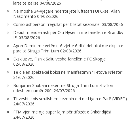
lartë të Italisë
04/08/2026
Në moshë 34-vjeçare ndërroi jetë luftëtari i UFC-së, Allan
Nascimento
04/08/2026
Como ashpërson rregullat për biletat sezonale!
03/08/2026
Debutim ëndërrash për Olti Hysenin me fanellën e Brøndby
IF!
03/08/2026
Agon Demiri me vetëm 16 vjet e 6 ditë debutoi me ekipin e
parë të Struga Trim Lum
02/08/2026
Ekskluzive, Fisnik Saliu veshë fanellën e FC Skopje
02/08/2026
Të dielën spektakël boksi në manifestimin “Tetova N’festë”
31/07/2026
Bunjamin Shabani nesër me Struga Trim Lum zhvillon
ndeshjen numër 200!
24/07/2026
Tikveshi e nis vrrullshëm sezonin e ri në Ligën e Parë (VIDEO)
24/07/2026
FFM vjen me një super lajm për tifozët e Shkëndijës!
24/07/2026