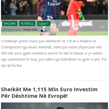
BALLINA
FUTBOLL
Ligue 1
infosport.mk
-
10/03/2018
0
U kritikuan jashtë mase pas eliminimit në 1/8-at e finaleve të
Championsit nga Reali i Madridit, edhe pse kishin shpenzuar mbi
400 mln euro gjatë merkatos verore të vitit të kaluar, e jo vetëm
nga opinionistë të huaj, por edhe nga futbollistë në gjirin e tyre. Por
ajo që ka ikur
Sheikët Me 1,115 Mln Euro Investim
Për Dështime Në Evropë!