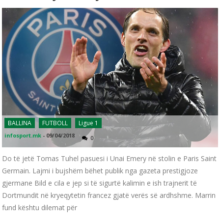
BALLINA
FUTBOLL
Ligue 1
infosport.mk
-
09/04/2018
0
Do të jetë Tomas Tuhel pasuesi i Unai Emery në stolin e Paris Saint
Germain. Lajmi i bujshëm bëhet publik nga gazeta prestigjoze
gjermane Bild e cila e jep si të sigurtë kalimin e ish trajnerit të
Dortmundit në kryeqytetin francez gjatë verës së ardhshme. Marrin
fund kështu dilemat për