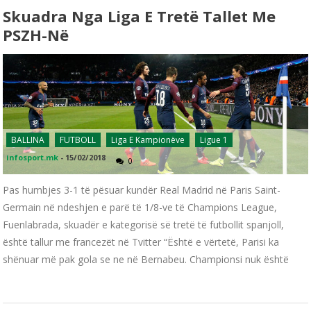
Skuadra Nga Liga E Tretë Tallet Me
PSZH-Në
BALLINA
FUTBOLL
Liga E Kampionëve
Ligue 1
infosport.mk
-
15/02/2018
0
Pas humbjes 3-1 të pësuar kundër Real Madrid në Paris Saint-
Germain në ndeshjen e parë të 1/8-ve të Champions League,
Fuenlabrada, skuadër e kategorisë së tretë të futbollit spanjoll,
është tallur me francezët në Tvitter “Është e vërtetë, Parisi ka
shënuar më pak gola se ne në Bernabeu. Championsi nuk është