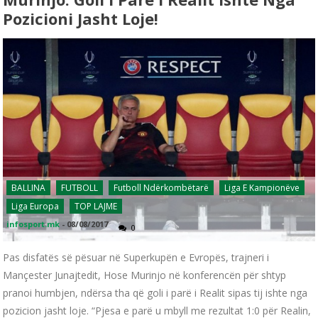
Pozicioni Jasht Loje!
BALLINA
FUTBOLL
Futboll Ndërkombëtarë
Liga E Kampionëve
Liga Europa
TOP LAJME
infosport.mk
-
08/08/2017
0
Pas disfatës së pësuar në Superkupën e Evropës, trajneri i
Mançester Junajtedit, Hose Murinjo në konferencën për shtyp
pranoi humbjen, ndërsa tha që goli i parë i Realit sipas tij ishte nga
pozicion jasht loje. “Pjesa e parë u mbyll me rezultat 1:0 për Realin,