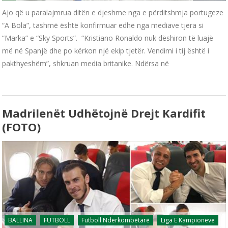
Ajo që u paralajmrua ditën e djeshme nga e përditshmja portugeze
“A Bola”, tashmë është konfirmuar edhe nga mediave tjera si
“Marka” e “Sky Sports”. “Kristiano Ronaldo nuk dëshiron të luajë
më në Spanjë dhe po kërkon një ekip tjetër. Vendimi i tij është i
pakthyeshëm”, shkruan media britanike. Ndërsa në
Madrilenët Udhëtojnë Drejt Kardifit
(FOTO)
BALLINA
FUTBOLL
Futboll Ndërkombëtarë
Liga E Kampionëve