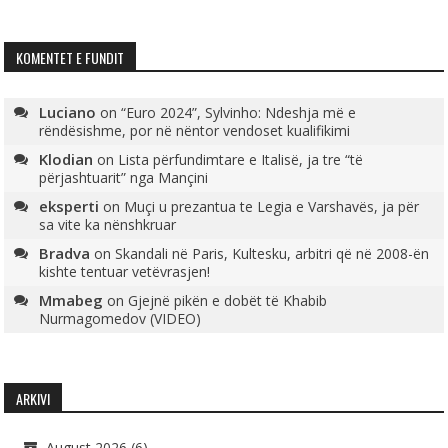
KOMENTET E FUNDIT
Luciano
on
“Euro 2024”, Sylvinho: Ndeshja më e
rëndësishme, por në nëntor vendoset kualifikimi
Klodian
on
Lista përfundimtare e Italisë, ja tre “të
përjashtuarit” nga Mançini
eksperti
on
Muçi u prezantua te Legia e Varshavës, ja për
sa vite ka nënshkruar
Bradva
on
Skandali në Paris, Kultesku, arbitri që në 2008-ën
kishte tentuar vetëvrasjen!
Mmabeg
on
Gjejnë pikën e dobët të Khabib
Nurmagomedov (VIDEO)
ARKIVI
August 2026
(6)