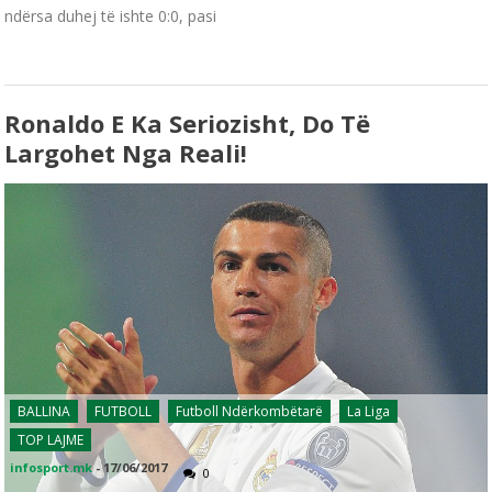
ndërsa duhej të ishte 0:0, pasi
Ronaldo E Ka Seriozisht, Do Të
Largohet Nga Reali!
BALLINA
FUTBOLL
Futboll Ndërkombëtarë
La Liga
TOP LAJME
infosport.mk
-
17/06/2017
0