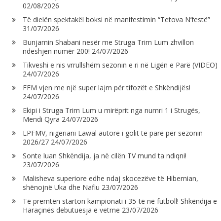
02/08/2026
Të dielën spektakël boksi në manifestimin “Tetova N’festë”
31/07/2026
Bunjamin Shabani nesër me Struga Trim Lum zhvillon
ndeshjen numër 200!
24/07/2026
Tikveshi e nis vrrullshëm sezonin e ri në Ligën e Parë (VIDEO)
24/07/2026
FFM vjen me një super lajm për tifozët e Shkëndijës!
24/07/2026
Ekipi i Struga Trim Lum u mirëprit nga numri 1 i Strugës,
Mendi Qyra
24/07/2026
LPFMV, nigeriani Lawal autorë i golit të parë për sezonin
2026/27
24/07/2026
Sonte luan Shkëndija, ja në cilën TV mund ta ndiqni!
23/07/2026
Malisheva superiore edhe ndaj skocezëve të Hibernian,
shënojnë Uka dhe Nafiu
23/07/2026
Të premtën starton kampionati i 35-të në futboll! Shkëndija e
Haraçinës debutuesja e vetme
23/07/2026