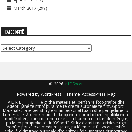
March 2017
(299)
KATEGORITË
Kategoritë
© 2026
infOSport
Powered by
WordPress
| Theme:
AccessPress Mag
V Ë R E J T J E – Të gjitha materialet, përfshirë fotografitë dhe
videot, janë të mbrojtura me të drejta autoriale të “infOSport”.
Materialet janë për shfrytëzimin personal tuajin dhe për qëllime jo-
komerciale. Ato nuk mund të kopjohen, riprodhohen, ripublikohen,
modifikohen, transmetohen ose distribuohen në çfarëdo mënyre,
pa lejen paraprake të “infOSport”. Shfrytëzimi i materialeve nga
ndonjë portal ose medium tjetër, pa lejen e “infOSport”, është
shkelje e drejtave autoriale dhe është i ndaluar sipas dispozitave