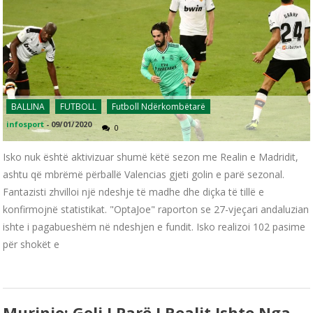
BALLINA
FUTBOLL
Futboll Ndërkombëtarë
infosport
-
09/01/2020
0
Isko nuk është aktivizuar shumë këtë sezon me Realin e Madridit,
ashtu që mbrëmë përballë Valencias gjeti golin e parë sezonal.
Fantazisti zhvilloi një ndeshje të madhe dhe diçka të tillë e
konfirmojnë statistikat. "OptaJoe" raporton se 27-vjeçari andaluzian
ishte i pagabueshëm në ndeshjen e fundit. Isko realizoi 102 pasime
për shokët e
Murinjo: Goli I Parë I Realit Ishte Nga