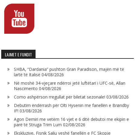
LAJMET E FUNDIT
SHBA, “Dardania” pushton Gran Paradison, majën më të
lartë të Italisë
04/08/2026
Në moshë 34-vjeçare ndërroi jetë luftëtari i UFC-së, Allan
Nascimento
04/08/2026
Como ashpërson rregullat për biletat sezonale!
03/08/2026
Debutim ëndërrash për Olti Hysenin me fanellën e Brøndby
IF!
03/08/2026
Agon Demiri me vetëm 16 vjet e 6 ditë debutoi me ekipin e
parë të Struga Trim Lum
02/08/2026
Ekskluzive, Fisnik Saliu veshë fanellën e FC Skopje