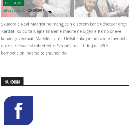
TOP LAJME
infosport.mk
-
02/06/2017
0
Skuadra e Real Madridit në mëngjesin e sotëm kanë udhëtuar drejt
Kardifit, ku do ta luajnë finalen e madhe në Ligën e Kampionëve
kundër Juventusit. Madrilënt drejt Uellsit shkojnë në rolin e favoritit,
duke u cilësuar si mbretërit e Evropës me 11 tituj në këtë
kompeticion, ndërsa të shtunën do
NA NDIQNI