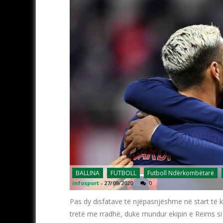
BALLINA
FUTBOLL
Futboll Ndërkombëtarë
infosport
-
27/09/2020
0
Pas dy disfatave të njëpasnjëshme në start të k
tretë me rradhë, duke mundur ekipin e Reims si 