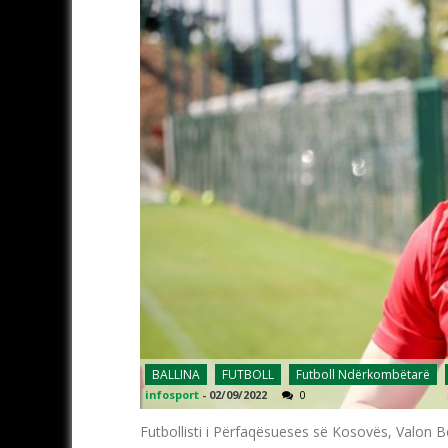
BALLINA
FUTBOLL
Futboll Ndërkombëtarë
infosport
-
02/09/2022
0
Futbollisti i Përfaqësueses së Kosovës, Valon Be