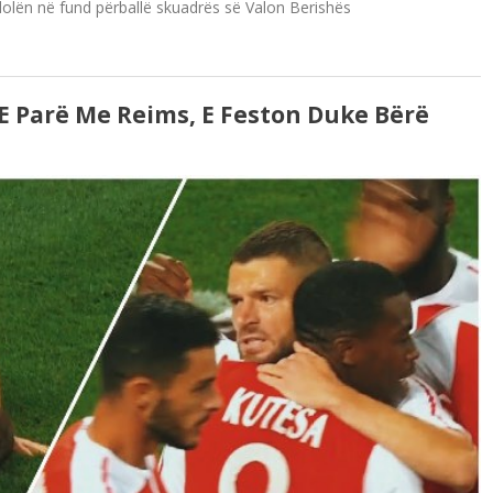
’a dolën në fund përballë skuadrës së Valon Berishës
E Parë Me Reims, E Feston Duke Bërë