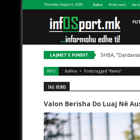
Skip to content
Thursday, August 6, 2026
Ballina
Rreth nesh
Na ko
FU
SHBA, “Dardania”
LAJMET E FUNDIT
INFO
Ballina
>
Posts tagged "Reims"
TAG: REIMS
Valon Berisha Do Luaj Në Aus