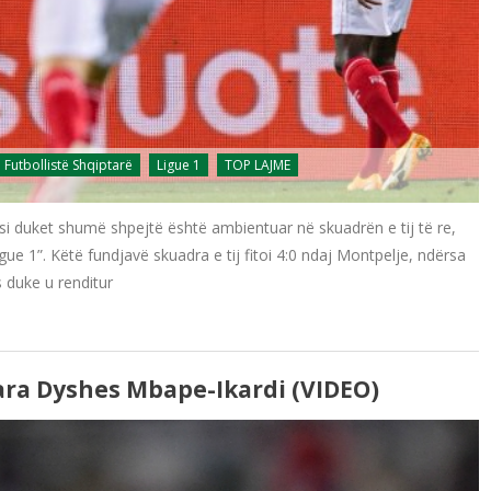
Futbollistë Shqiptarë
Ligue 1
TOP LAJME
 si duket shumë shpejtë është ambientuar në skuadrën e tij të re,
igue 1”. Këtë fundjavë skuadra e tij fitoi 4:0 ndaj Montpelje, ndërsa
s duke u renditur
ara Dyshes Mbape-Ikardi (VIDEO)