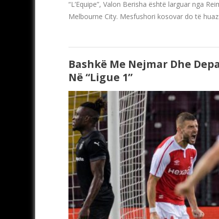
“L’Equipe”, Valon Berisha është larguar nga Rei
Melbourne City. Mesfushori kosovar do të huazoh
Bashkë Me Nejmar Dhe Depaj
Në “Ligue 1”