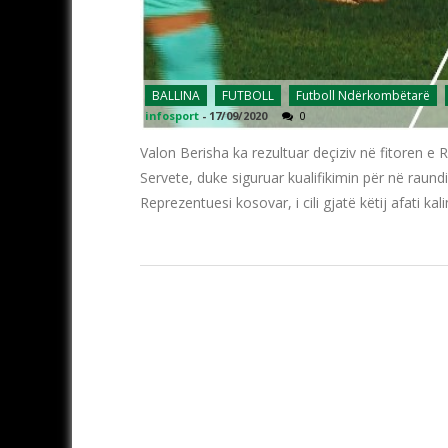
BALLINA
FUTBOLL
Futboll Ndërkombëtarë
infosport
-
17/09/2020
0
Valon Berisha ka rezultuar deçiziv në fitoren e 
Servete, duke siguruar kualifikimin për në raund
Reprezentuesi kosovar, i cili gjatë këtij afati k