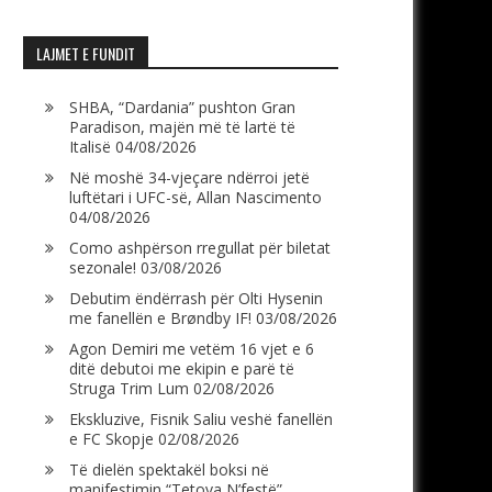
LAJMET E FUNDIT
SHBA, “Dardania” pushton Gran
Paradison, majën më të lartë të
Italisë
04/08/2026
Në moshë 34-vjeçare ndërroi jetë
luftëtari i UFC-së, Allan Nascimento
04/08/2026
Como ashpërson rregullat për biletat
sezonale!
03/08/2026
Debutim ëndërrash për Olti Hysenin
me fanellën e Brøndby IF!
03/08/2026
Agon Demiri me vetëm 16 vjet e 6
ditë debutoi me ekipin e parë të
Struga Trim Lum
02/08/2026
Ekskluzive, Fisnik Saliu veshë fanellën
e FC Skopje
02/08/2026
Të dielën spektakël boksi në
manifestimin “Tetova N’festë”