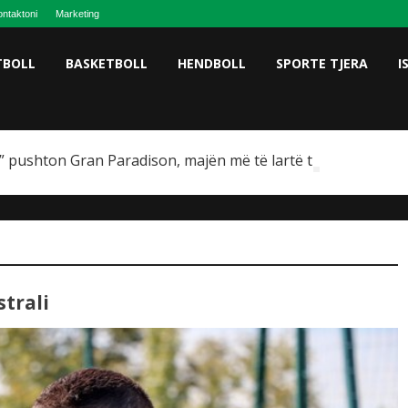
ntaktoni
Marketing
TBOLL
BASKETBOLL
HENDBOLL
SPORTE TJERA
I
 pushton Gran Paradison, majën më të lartë të Italisë
trali