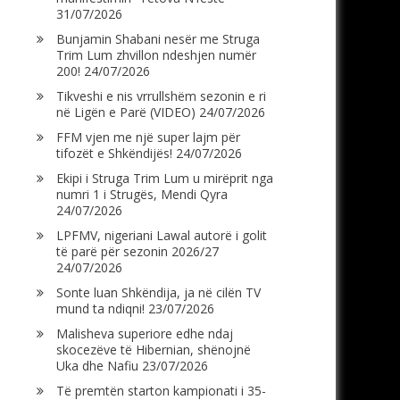
31/07/2026
Bunjamin Shabani nesër me Struga
Trim Lum zhvillon ndeshjen numër
200!
24/07/2026
Tikveshi e nis vrrullshëm sezonin e ri
në Ligën e Parë (VIDEO)
24/07/2026
FFM vjen me një super lajm për
tifozët e Shkëndijës!
24/07/2026
Ekipi i Struga Trim Lum u mirëprit nga
numri 1 i Strugës, Mendi Qyra
24/07/2026
LPFMV, nigeriani Lawal autorë i golit
të parë për sezonin 2026/27
24/07/2026
Sonte luan Shkëndija, ja në cilën TV
mund ta ndiqni!
23/07/2026
Malisheva superiore edhe ndaj
skocezëve të Hibernian, shënojnë
Uka dhe Nafiu
23/07/2026
Të premtën starton kampionati i 35-