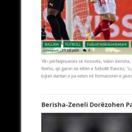
BALLINA
FUTBOLL
Futboll Ndërkombëtarë
infosport
-
27/10/2020
0
Ylli i përfaqësueses së Kosovës, Valon Berisha,
Reims, që garon në elitën e futbollit francez, “L
lojtari dardan e pa veten në formacionin e javë
Berisha-Zeneli Dorëzohen P