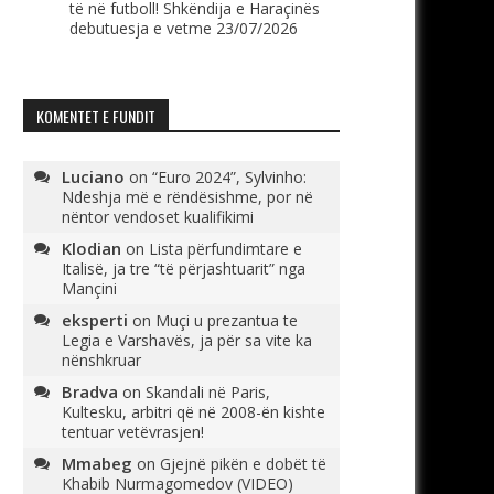
të në futboll! Shkëndija e Haraçinës
debutuesja e vetme
23/07/2026
KOMENTET E FUNDIT
Luciano
on
“Euro 2024”, Sylvinho:
Ndeshja më e rëndësishme, por në
nëntor vendoset kualifikimi
Klodian
on
Lista përfundimtare e
Italisë, ja tre “të përjashtuarit” nga
Mançini
eksperti
on
Muçi u prezantua te
Legia e Varshavës, ja për sa vite ka
nënshkruar
Bradva
on
Skandali në Paris,
Kultesku, arbitri që në 2008-ën kishte
tentuar vetëvrasjen!
Mmabeg
on
Gjejnë pikën e dobët të
Khabib Nurmagomedov (VIDEO)