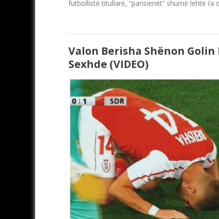
futbollistë titullarë, “parisienët” shumë lehtë i
Valon Berisha Shënon Golin 
Sexhde (VIDEO)