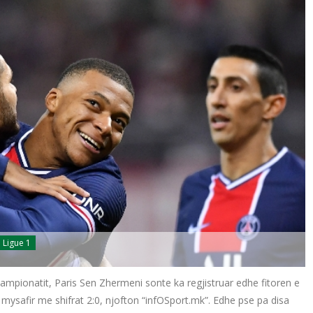
Ligue 1
ampionatit, Paris Sen Zhermeni sonte ka regjistruar edhe fitoren e
mysafir me shifrat 2:0, njofton “infOSport.mk”. Edhe pse pa disa