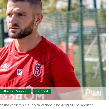
Futbollistë Shqiptarë
TOP LAJME
risha karrierën e tij do ta vazhdojë në Australi. Siç raporton