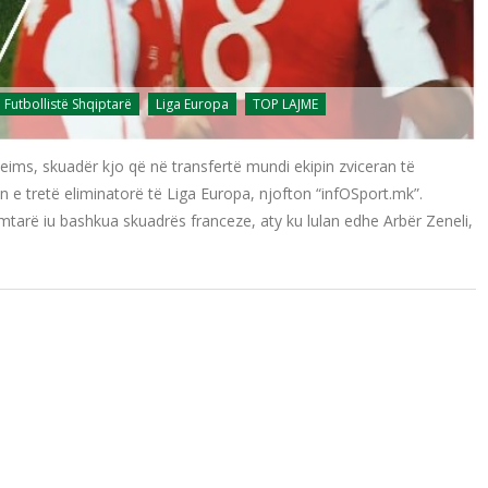
Futbollistë Shqiptarë
Liga Europa
TOP LAJME
Reims, skuadër kjo që në transfertë mundi ekipin zviceran të
in e tretë eliminatorë të Liga Europa, njofton “infOSport.mk”.
alimtarë iu bashkua skuadrës franceze, aty ku lulan edhe Arbër Zeneli,