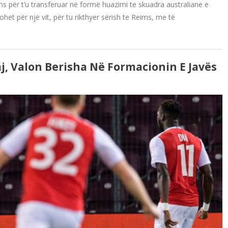
ms për t’u transferuar në formë huazimi te skuadra australiane e
et për një vit, për tu rikthyer sërish te Reims, me të
, Valon Berisha Në Formacionin E Javës