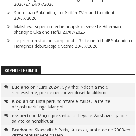
2026/27
24/07/2026
Sonte luan Shkëndija, ja në cilën TV mund ta ndiqni!
23/07/2026
Malisheva superiore edhe ndaj skocezëve të Hibernian,
shënojnë Uka dhe Nafiu
23/07/2026
Të premtën starton kampionati i 35-të në futboll! Shkëndija e
Haraçinës debutuesja e vetme
23/07/2026
KOMENTET E FUNDIT
Luciano
on
“Euro 2024”, Sylvinho: Ndeshja më e
rëndësishme, por në nëntor vendoset kualifikimi
Klodian
on
Lista përfundimtare e Italisë, ja tre “të
përjashtuarit” nga Mançini
eksperti
on
Muçi u prezantua te Legia e Varshavës, ja për
sa vite ka nënshkruar
Bradva
on
Skandali në Paris, Kultesku, arbitri që në 2008-ën
kishte tentuar vetëvrasjen!