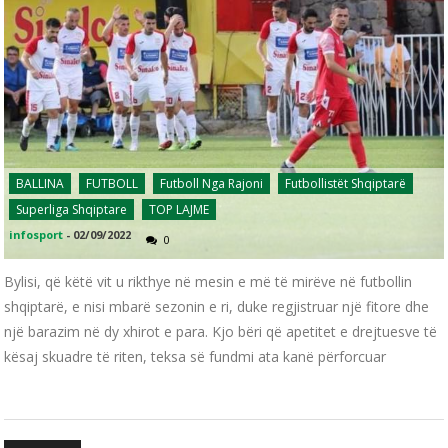
BALLINA
FUTBOLL
Futboll Nga Rajoni
Futbollistët Shqiptarë
Superliga Shqiptare
TOP LAJME
infosport
-
02/09/2022
0
Bylisi, që këtë vit u rikthye në mesin e më të mirëve në futbollin
shqiptarë, e nisi mbarë sezonin e ri, duke regjistruar një fitore dhe
një barazim në dy xhirot e para. Kjo bëri që apetitet e drejtuesve të
kësaj skuadre të riten, teksa së fundmi ata kanë përforcuar