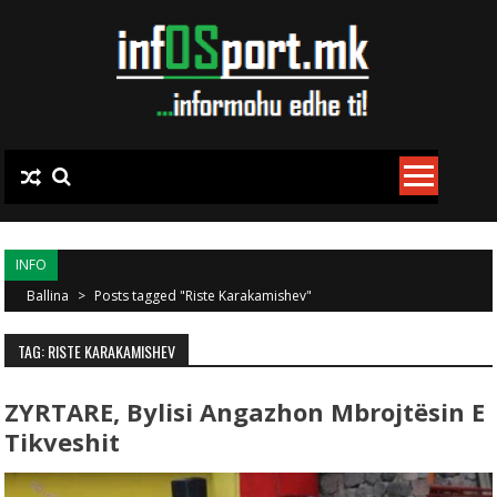
Skip to content
INFO
Ballina
>
Posts tagged "Riste Karakamishev"
TAG: RISTE KARAKAMISHEV
ZYRTARE, Bylisi Angazhon Mbrojtësin E
Tikveshit