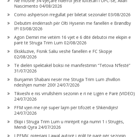
Në moshë 34-vjeçare ndërroi jetë luftëtari i UFC-së, Allan
Nascimento
04/08/2026
Como ashpërson rregullat për biletat sezonale!
03/08/2026
Debutim ëndërrash për Olti Hysenin me fanellën e Brøndby
IF!
03/08/2026
Agon Demiri me vetëm 16 vjet e 6 ditë debutoi me ekipin e
parë të Struga Trim Lum
02/08/2026
Ekskluzive, Fisnik Saliu veshë fanellën e FC Skopje
02/08/2026
Të dielën spektakël boksi në manifestimin “Tetova N’festë”
31/07/2026
Bunjamin Shabani nesër me Struga Trim Lum zhvillon
ndeshjen numër 200!
24/07/2026
Tikveshi e nis vrrullshëm sezonin e ri në Ligën e Parë (VIDEO)
24/07/2026
FFM vjen me një super lajm për tifozët e Shkëndijës!
24/07/2026
Ekipi i Struga Trim Lum u mirëprit nga numri 1 i Strugës,
Mendi Qyra
24/07/2026
LPFMV, nigeriani Lawal autorë i golit të parë për sezonin