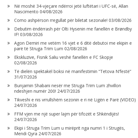
Në moshë 34-vjeçare ndërroi jetë luftëtari i UFC-së, Allan
Nascimento
04/08/2026
Como ashpërson rregullat për biletat sezonale!
03/08/2026
Debutim ëndërrash për Olti Hysenin me fanellën e Brøndby
IF!
03/08/2026
Agon Demiri me vetëm 16 vjet e 6 ditë debutoi me ekipin e
parë të Struga Trim Lum
02/08/2026
Ekskluzive, Fisnik Saliu veshë fanellën e FC Skopje
02/08/2026
Të dielën spektakël boksi në manifestimin “Tetova N’festë”
31/07/2026
Bunjamin Shabani nesër me Struga Trim Lum zhvillon
ndeshjen numër 200!
24/07/2026
Tikveshi e nis vrrullshëm sezonin e ri në Ligën e Parë (VIDEO)
24/07/2026
FFM vjen me një super lajm për tifozët e Shkëndijës!
24/07/2026
Ekipi i Struga Trim Lum u mirëprit nga numri 1 i Strugës,
Mendi Qyra
24/07/2026