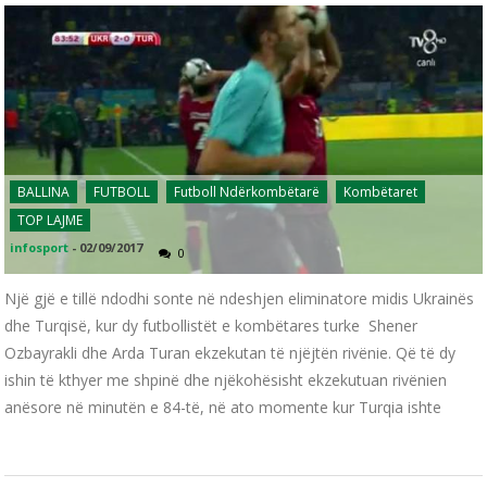
BALLINA
FUTBOLL
Futboll Ndërkombëtarë
Kombëtaret
TOP LAJME
infosport
-
02/09/2017
0
Një gjë e tillë ndodhi sonte në ndeshjen eliminatore midis Ukrainës
dhe Turqisë, kur dy futbollistët e kombëtares turke Shener
Ozbayrakli dhe Arda Turan ekzekutan të njëjtën rivënie. Që të dy
ishin të kthyer me shpinë dhe njëkohësisht ekzekutuan rivënien
anësore në minutën e 84-të, në ato momente kur Turqia ishte