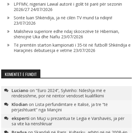
LPFMV, nigeriani Lawal autorë i golit të parë për sezonin
2026/27
24/07/2026
Sonte luan Shkëndija, ja në cilën TV mund ta ndiqni!
23/07/2026
Malisheva superiore edhe ndaj skocezëve të Hibernian,
shënojnë Uka dhe Nafiu
23/07/2026
Të premtën starton kampionati i 35-të në futboll! Shkëndija e
Haraçinës debutuesja e vetme
23/07/2026
KOMENTET E FUNDIT
Luciano
on
“Euro 2024”, Sylvinho: Ndeshja më e
rëndësishme, por në nëntor vendoset kualifikimi
Klodian
on
Lista përfundimtare e Italisë, ja tre “të
përjashtuarit” nga Mançini
eksperti
on
Muçi u prezantua te Legia e Varshavës, ja për
sa vite ka nënshkruar
Bradva
on
Skandali në Paris, Kultesku, arbitri që në 2008-ën