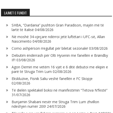
LAJMET E FUNDIT
SHBA, “Dardania” pushton Gran Paradison, majën më të
lartë të Italisë
04/08/2026
Në moshë 34-vjeçare ndërroi jetë luftëtari i UFC-së, Allan
Nascimento
04/08/2026
Como ashpërson rregullat për biletat sezonale!
03/08/2026
Debutim ëndërrash për Olti Hysenin me fanellën e Brøndby
IF!
03/08/2026
Agon Demiri me vetëm 16 vjet e 6 ditë debutoi me ekipin e
parë të Struga Trim Lum
02/08/2026
Ekskluzive, Fisnik Saliu veshë fanellën e FC Skopje
02/08/2026
Të dielën spektakël boksi në manifestimin “Tetova N’festë”
31/07/2026
Bunjamin Shabani nesër me Struga Trim Lum zhvillon
ndeshjen numër 200!
24/07/2026