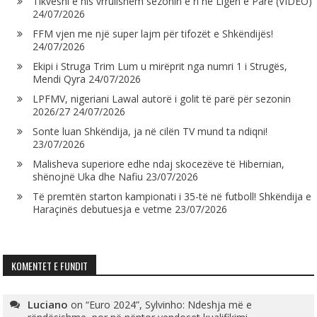
Tikveshi e nis vrrullshëm sezonin e ri në Ligën e Parë (VIDEO)
24/07/2026
FFM vjen me një super lajm për tifozët e Shkëndijës!
24/07/2026
Ekipi i Struga Trim Lum u mirëprit nga numri 1 i Strugës,
Mendi Qyra
24/07/2026
LPFMV, nigeriani Lawal autorë i golit të parë për sezonin
2026/27
24/07/2026
Sonte luan Shkëndija, ja në cilën TV mund ta ndiqni!
23/07/2026
Malisheva superiore edhe ndaj skocezëve të Hibernian,
shënojnë Uka dhe Nafiu
23/07/2026
Të premtën starton kampionati i 35-të në futboll! Shkëndija e
Haraçinës debutuesja e vetme
23/07/2026
KOMENTET E FUNDIT
Luciano
on
“Euro 2024”, Sylvinho: Ndeshja më e