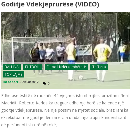
Goditje Vdekjeprurëse (VIDEO)
BALLINA
FUTBOLL
Futboll Ndërkombëtarë
Të Tjera
TOP LAJME
infosport
-
01/08/2017
0
Edhe pse është në moshën 44-vjeçare, ish mbrojtësi brazilian i Real
Madridit, Roberto Karlos ka treguar edhe një herë se ka ende një
goditje vdekjeprurëse. Në një postim në rrjetet sociale, braziliani ka
ekzekutuar një goditje dënimi e cila u ndal nga trupi i kundërshtarit
që përfundoi i shtrirë në tokë,