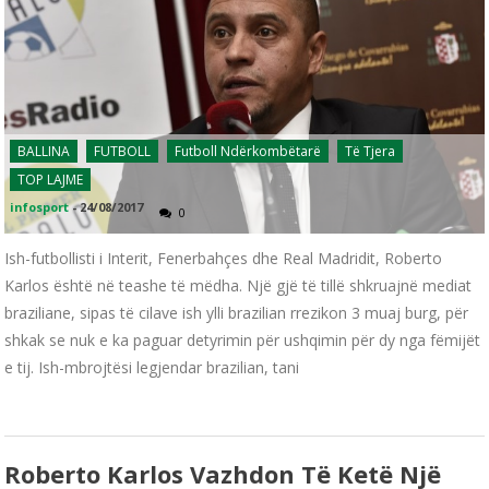
BALLINA
FUTBOLL
Futboll Ndërkombëtarë
Të Tjera
TOP LAJME
infosport
-
24/08/2017
0
Ish-futbollisti i Interit, Fenerbahçes dhe Real Madridit, Roberto
Karlos është në teashe të mëdha. Një gjë të tillë shkruajnë mediat
braziliane, sipas të cilave ish ylli brazilian rrezikon 3 muaj burg, për
shkak se nuk e ka paguar detyrimin për ushqimin për dy nga fëmijët
e tij. Ish-mbrojtësi legjendar brazilian, tani
Roberto Karlos Vazhdon Të Ketë Një