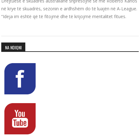
Drejtuesit e skuadrës australiane shpresojnë se me Roberto Karlos
në krye të skuadrës, sezonin e ardhshëm do të luajën në A-League.
“Ideja im është që të fitojmë dhe të krijojmë mentalitet fitues.
NA NDIQNI