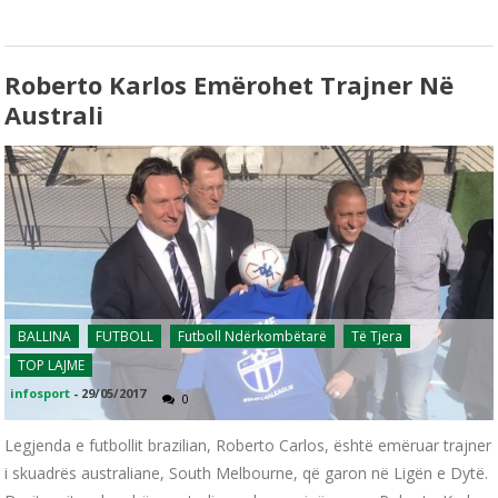
Roberto Karlos Emërohet Trajner Në
Australi
BALLINA
FUTBOLL
Futboll Ndërkombëtarë
Të Tjera
TOP LAJME
infosport
-
29/05/2017
0
Legjenda e futbollit brazilian, Roberto Carlos, është emëruar trajner
i skuadrës australiane, South Melbourne, që garon në Ligën e Dytë.