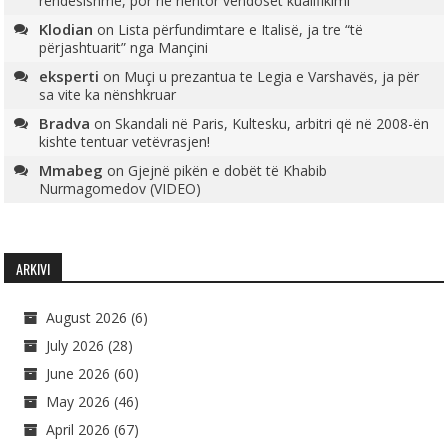
rëndësishme, por në nëntor vendoset kualifikimi
Klodian
on
Lista përfundimtare e Italisë, ja tre “të
përjashtuarit” nga Mançini
eksperti
on
Muçi u prezantua te Legia e Varshavës, ja për
sa vite ka nënshkruar
Bradva
on
Skandali në Paris, Kultesku, arbitri që në 2008-ën
kishte tentuar vetëvrasjen!
Mmabeg
on
Gjejnë pikën e dobët të Khabib
Nurmagomedov (VIDEO)
ARKIVI
August 2026
(6)
July 2026
(28)
June 2026
(60)
May 2026
(46)
April 2026
(67)