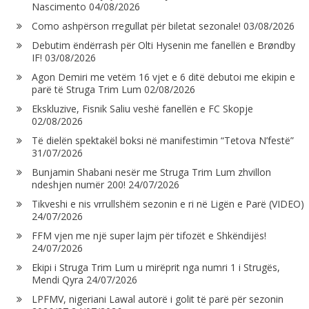
Nascimento
04/08/2026
Como ashpërson rregullat për biletat sezonale!
03/08/2026
Debutim ëndërrash për Olti Hysenin me fanellën e Brøndby
IF!
03/08/2026
Agon Demiri me vetëm 16 vjet e 6 ditë debutoi me ekipin e
parë të Struga Trim Lum
02/08/2026
Ekskluzive, Fisnik Saliu veshë fanellën e FC Skopje
02/08/2026
Të dielën spektakël boksi në manifestimin “Tetova N’festë”
31/07/2026
Bunjamin Shabani nesër me Struga Trim Lum zhvillon
ndeshjen numër 200!
24/07/2026
Tikveshi e nis vrrullshëm sezonin e ri në Ligën e Parë (VIDEO)
24/07/2026
FFM vjen me një super lajm për tifozët e Shkëndijës!
24/07/2026
Ekipi i Struga Trim Lum u mirëprit nga numri 1 i Strugës,
Mendi Qyra
24/07/2026
LPFMV, nigeriani Lawal autorë i golit të parë për sezonin