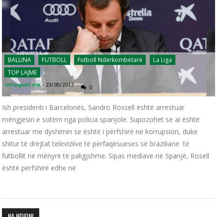
BALLINA
FUTBOLL
Futboll Ndërkombëtarë
La Liga
TOP LAJME
infosport.mk
-
23/05/2017
0
Ish presidenti i Barcelonës, Sandro Rossell është arrestuar
mëngjesin e sotëm nga policia spanjole. Supozohet se ai është
arrestuar me dyshimin se është i përfshirë në korrupsion, duke
shitur të drejtat televiziive të përfaqësueses së braziliane të
futbollit në mënyrë të paligjshme. Sipas mediave në Spanjë, Rosell
është përfshirë edhe në
NA NDIQNI