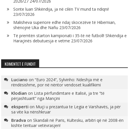
2026/27
24/07/2026
Sonte luan Shkëndija, ja në cilën TV mund ta ndiqni!
23/07/2026
Malisheva superiore edhe ndaj skocezëve të Hibernian,
shënojnë Uka dhe Nafiu
23/07/2026
Të premtën starton kampionati i 35-të në futboll! Shkëndija e
Haraçinës debutuesja e vetme
23/07/2026
KOMENTET E FUNDIT
Luciano
on
“Euro 2024”, Sylvinho: Ndeshja më e
rëndësishme, por në nëntor vendoset kualifikimi
Klodian
on
Lista përfundimtare e Italisë, ja tre “të
përjashtuarit” nga Mançini
eksperti
on
Muçi u prezantua te Legia e Varshavës, ja për
sa vite ka nënshkruar
Bradva
on
Skandali në Paris, Kultesku, arbitri që në 2008-ën
kishte tentuar vetëvrasjen!