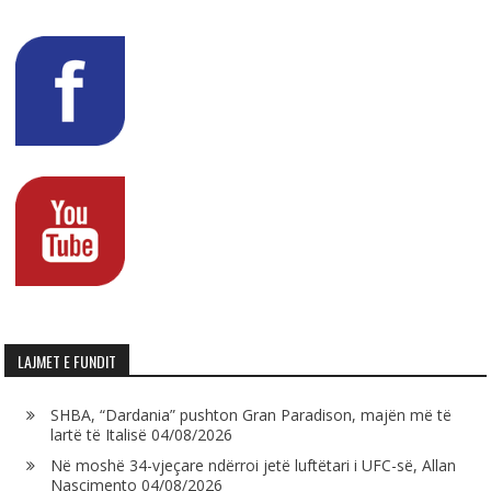
LAJMET E FUNDIT
SHBA, “Dardania” pushton Gran Paradison, majën më të
lartë të Italisë
04/08/2026
Në moshë 34-vjeçare ndërroi jetë luftëtari i UFC-së, Allan
Nascimento
04/08/2026