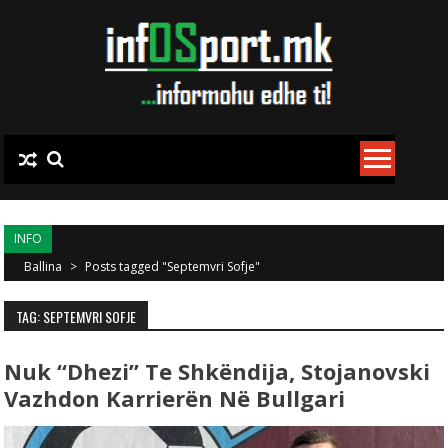
Skip to content
INFO
Ballina
>
Posts tagged "Septemvri Sofje"
TAG: SEPTEMVRI SOFJE
Nuk “dhezi” Te Shkëndija, Stojanovski
Vazhdon Karrierën Në Bullgari