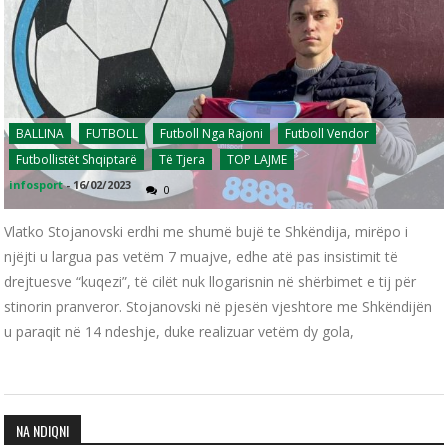
BALLINA
FUTBOLL
Futboll Nga Rajoni
Futboll Vendor
Futbollistët Shqiptarë
Të Tjera
TOP LAJME
infosport
-
16/02/2023
0
Vlatko Stojanovski erdhi me shumë bujë te Shkëndija, mirëpo i
njëjti u largua pas vetëm 7 muajve, edhe atë pas insistimit të
drejtuesve “kuqezi”, të cilët nuk llogarisnin në shërbimet e tij për
stinorin pranveror. Stojanovski në pjesën vjeshtore me Shkëndijën
u paraqit në 14 ndeshje, duke realizuar vetëm dy gola,
NA NDIQNI