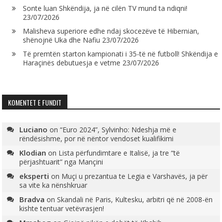
Sonte luan Shkëndija, ja në cilën TV mund ta ndiqni!
23/07/2026
Malisheva superiore edhe ndaj skocezëve të Hibernian,
shënojnë Uka dhe Nafiu
23/07/2026
Të premtën starton kampionati i 35-të në futboll! Shkëndija e
Haraçinës debutuesja e vetme
23/07/2026
KOMENTET E FUNDIT
Luciano
on
“Euro 2024”, Sylvinho: Ndeshja më e
rëndësishme, por në nëntor vendoset kualifikimi
Klodian
on
Lista përfundimtare e Italisë, ja tre “të
përjashtuarit” nga Mançini
eksperti
on
Muçi u prezantua te Legia e Varshavës, ja për
sa vite ka nënshkruar
Bradva
on
Skandali në Paris, Kultesku, arbitri që në 2008-ën
kishte tentuar vetëvrasjen!