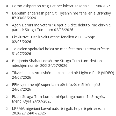
Como ashpërson rregullat për biletat sezonale!
03/08/2026
Debutim ëndërrash për Olti Hysenin me fanellën e Brøndby
IF!
03/08/2026
Agon Demiri me vetëm 16 vjet e 6 ditë debutoi me ekipin e
parë të Struga Trim Lum
02/08/2026
Ekskluzive, Fisnik Saliu veshë fanellën e FC Skopje
02/08/2026
Të dielën spektakël boksi në manifestimin “Tetova N’festë”
31/07/2026
Bunjamin Shabani nesër me Struga Trim Lum zhvillon
ndeshjen numër 200!
24/07/2026
Tikveshi e nis vrrullshëm sezonin e ri në Ligën e Parë (VIDEO)
24/07/2026
FFM vjen me një super lajm për tifozët e Shkëndijës!
24/07/2026
Ekipi i Struga Trim Lum u mirëprit nga numri 1 i Strugës,
Mendi Qyra
24/07/2026
LPFMV, nigeriani Lawal autorë i golit të parë për sezonin
2026/27
24/07/2026