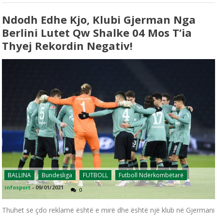
Ndodh Edhe Kjo, Klubi Gjerman Nga
Berlini Lutet Qw Shalke 04 Mos T’ia
Thyej Rekordin Negativ!
BALLINA
Bundesliga
FUTBOLL
Futboll Ndërkombëtarë
infosport
-
09/01/2021
0
Thuhet se çdo reklamë është e mirë dhe është një klub në Gjermani