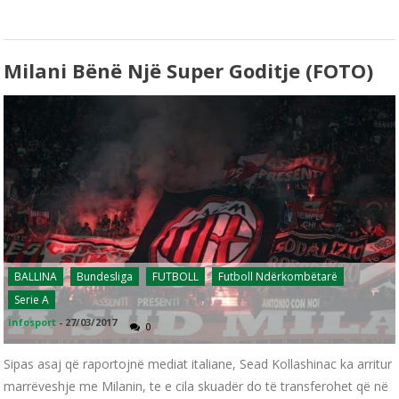
Milani Bënë Një Super Goditje (FOTO)
BALLINA
Bundesliga
FUTBOLL
Futboll Ndërkombëtarë
Serie A
infosport
-
27/03/2017
0
Sipas asaj që raportojnë mediat italiane, Sead Kollashinac ka arritur
marrëveshje me Milanin, te e cila skuadër do të transferohet që në