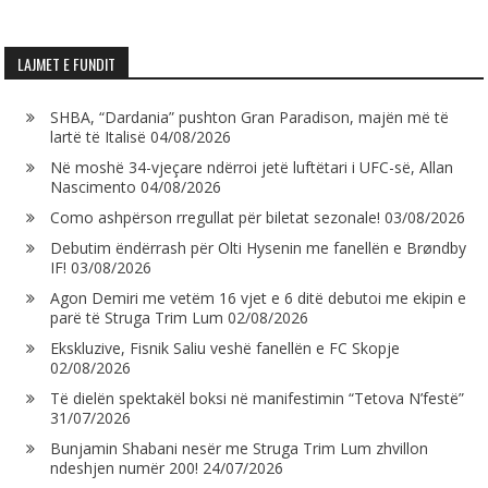
LAJMET E FUNDIT
SHBA, “Dardania” pushton Gran Paradison, majën më të
lartë të Italisë
04/08/2026
Në moshë 34-vjeçare ndërroi jetë luftëtari i UFC-së, Allan
Nascimento
04/08/2026
Como ashpërson rregullat për biletat sezonale!
03/08/2026
Debutim ëndërrash për Olti Hysenin me fanellën e Brøndby
IF!
03/08/2026
Agon Demiri me vetëm 16 vjet e 6 ditë debutoi me ekipin e
parë të Struga Trim Lum
02/08/2026
Ekskluzive, Fisnik Saliu veshë fanellën e FC Skopje
02/08/2026
Të dielën spektakël boksi në manifestimin “Tetova N’festë”
31/07/2026
Bunjamin Shabani nesër me Struga Trim Lum zhvillon
ndeshjen numër 200!
24/07/2026