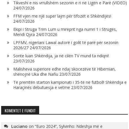
Tikveshi e nis vrrullshëm sezonin e ri në Ligën e Parë (VIDEO)
24/07/2026
FFM vjen me një super lajm për tifozët e Shkëndijës!
24/07/2026
Ekipi i Struga Trim Lum u mirëprit nga numri 1 i Strugës,
Mendi Qyra
24/07/2026
LPFMV, nigeriani Lawal autorë i golit të parë për sezonin
2026/27
24/07/2026
Sonte luan Shkëndija, ja në cilën TV mund ta ndiqni!
23/07/2026
Malisheva superiore edhe ndaj skocezëve të Hibernian,
shënojnë Uka dhe Nafiu
23/07/2026
Të premtën starton kampionati i 35-të në futboll! Shkëndija e
Haraçinës debutuesja e vetme
23/07/2026
KOMENTET E FUNDIT
Luciano
on
“Euro 2024”, Sylvinho: Ndeshja më e