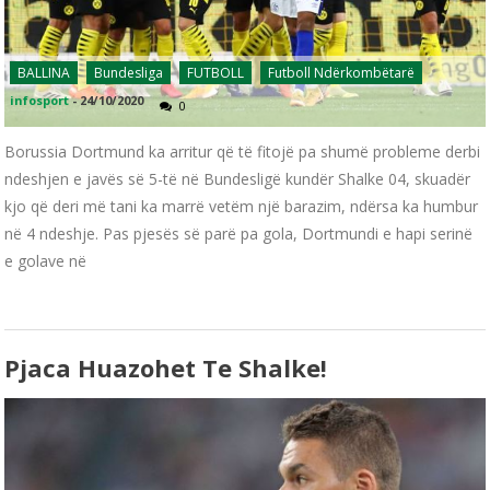
BALLINA
Bundesliga
FUTBOLL
Futboll Ndërkombëtarë
infosport
-
24/10/2020
0
Borussia Dortmund ka arritur që të fitojë pa shumë probleme derbi
ndeshjen e javës së 5-të në Bundesligë kundër Shalke 04, skuadër
kjo që deri më tani ka marrë vetëm një barazim, ndërsa ka humbur
në 4 ndeshje. Pas pjesës së parë pa gola, Dortmundi e hapi serinë
e golave në
Pjaca Huazohet Te Shalke!