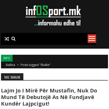
Skip to content
INFO
Ballina
>
Posts tagged "Shalke"
TAG: SHALKE
Lajm Jo I Mirë Për Mustafin, Nuk Do
Mund Të Debutojë As Në Fundjavë
Kundër Lajpcigut!