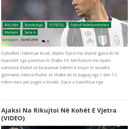
BALLINA
Bundesliga
FUTBOLL
Futboll Ndërkombëtarë
Merkato
Serie A
infosport
-
02/01/2018
0
Futbollisti i talentuar kroat, Marko Pjaca me shumë gjasa do të
huazohet nga Juventusi te Shalke 04. Mesfushori me tipare
sulmuese thuhet se ka pranuar kalimin 6-mujor te skuadra
gjermane, ndërsa thuhet se Shalke do të paguaj nga 1 deri 1.5
milion euro për pagën e kroatit. Pjaca u transferua nga
Ajaksi Na Rikujtoi Në Kohët E Vjetra
(VIDEO)