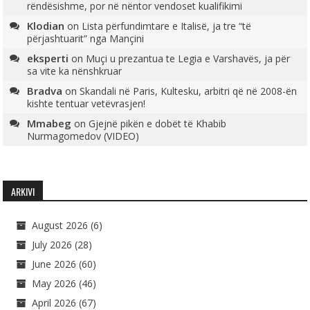
rëndësishme, por në nëntor vendoset kualifikimi
Klodian
on
Lista përfundimtare e Italisë, ja tre “të
përjashtuarit” nga Mançini
eksperti
on
Muçi u prezantua te Legia e Varshavës, ja për
sa vite ka nënshkruar
Bradva
on
Skandali në Paris, Kultesku, arbitri që në 2008-ën
kishte tentuar vetëvrasjen!
Mmabeg
on
Gjejnë pikën e dobët të Khabib
Nurmagomedov (VIDEO)
ARKIVI
August 2026
(6)
July 2026
(28)
June 2026
(60)
May 2026
(46)
April 2026
(67)