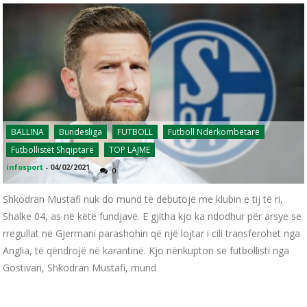
BALLINA
Bundesliga
FUTBOLL
Futboll Ndërkombëtarë
Futbollistët Shqiptarë
TOP LAJME
infosport
-
04/02/2021
0
Shkodran Mustafi nuk do mund të debutojë me klubin e tij të ri,
Shalke 04, as në këtë fundjavë. E gjitha kjo ka ndodhur për arsye se
rregullat në Gjermani parashohin që një lojtar i cili transferohet nga
Anglia, të qëndrojë në karantinë. Kjo nënkupton se futbollisti nga
Gostivari, Shkodran Mustafi, mund