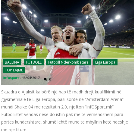
BALLINA
FUTBOLL
Futboll Ndërkombëtarë
Liga Europa
TOP LAJME
infosport
-
13/04/2017
0
Skuadra e Ajaksit ka bërë një hap të madh drejt kualifikimit në
gjysmëfinale të Liga Evropa, pasi sonte në “Amsterdam Arena”
mundi Shalke 04 me rezultatin 2:0, njofton “infOSport.mk”.
Futbollistët vendas nëse do ishin pak më të vëmendshëm para
portës kundërshtare, shumë lehtë mund të mbyllnin këtë ndeshje
me një fitore