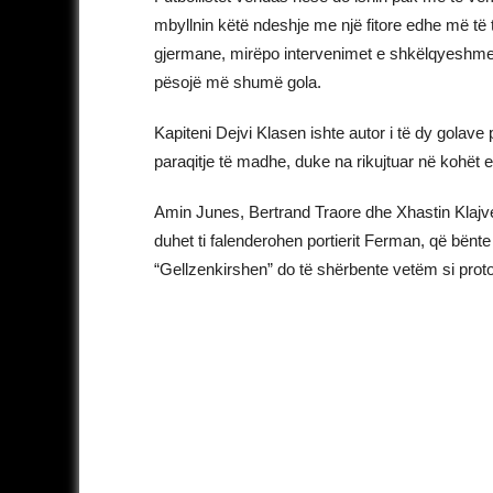
mbyllnin këtë ndeshje me një fitore edhe më të 
gjermane, mirëpo intervenimet e shkëlqyeshme t
pësojë më shumë gola.
Kapiteni Dejvi Klasen ishte autor i të dy golave
paraqitje të madhe, duke na rikujtuar në kohët e
Amin Junes, Bertrand Traore dhe Xhastin Klajvert
duhet ti falenderohen portierit Ferman, që bënte
“Gellzenkirshen” do të shërbente vetëm si proto