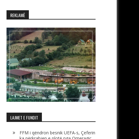
REKLAMË
LAJMET E FUNDIT
FFM i qëndron besnik UEFA-s, Çeferin
ka përkrahjen e plotë nga Omeragiç