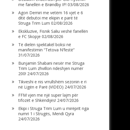
me fanellën e Brøndby IF!
03/08/2026
Agon Demiri me vetëm 16 vjet e 6
ditë debutoi me ekipin e parë të
Struga Trim Lum
02/08/2026
Ekskluzive, Fisnik Saliu veshë fanellën
e FC Skopje
02/08/2026
Të dielën spektakël boksi në
manifestimin “Tetova N’festë”
31/07/2026
Bunjamin Shabani nesër me Struga
Trim Lum zhvillon ndeshjen numër
200!
24/07/2026
Tikveshi e nis vrrullshëm sezonin e ri
në Ligën e Parë (VIDEO)
24/07/2026
FFM vjen me një super lajm për
tifozët e Shkëndijës!
24/07/2026
Ekipi i Struga Trim Lum u mirëprit nga
numri 1 i Strugës, Mendi Qyra
24/07/2026