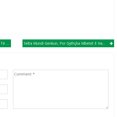
IDEO)
Selta Mundi Genkun, Por Gjithçka Mbetet E Hapur Për Në Belgjikë (VIDEO)