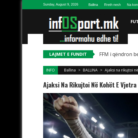
Skip to content
Sunday, August 9, 2026
Ballina
Rreth nesh
Na kon
FU
FFM i qëndron be
LAJMET E FUNDIT
INFO
Ballina
>
BALLINA
>
Ajaksi na rikujtoi n
Ajaksi Na Rikujtoi Në Kohët E Vjetra