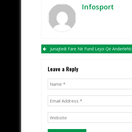
Infosport
Post navigation
Junajtedi Fare Në Fund Lejoi Që Anderlehti Të Barazojë (V
Leave a Reply