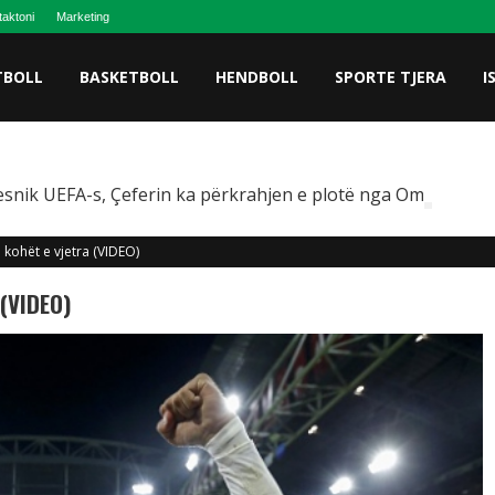
taktoni
Marketing
TBOLL
BASKETBOLL
HENDBOLL
SPORTE TJERA
I
snik UEFA-s, Çeferin ka përkrahjen e plotë nga Omeragiç
ë kohët e vjetra (VIDEO)
 (VIDEO)