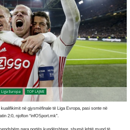
Liga Europa
TOP LAJME
kualifikimit në gjysmëfinale të Liga Evropa, pasi sonte në
in 2:0, njofton “infOSport.mk”.
vëmendshëm para portës kundërshtare, shumë lehtë mund të