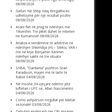
08/08/2026
Gafuri: Në Shtip ndaj Bregallnicës
udhëtojmë për një rezultat pozitiv
08/08/2026
Asani flet në prag të ndeshjes me
Tikveshin: Tre pikët duhet të mbeten
në Kumanovë!
08/08/2026
Analiza e vendimeve të arbitrëve në
ndeshjen Shkëndija (H) – Sileksi, VAR-i
me në krye Benjamin Kerimin
ndërhyri saktë në tre situata
08/08/2026
SHBA, “Dardania” pushton Gran
Paradison, majën më të lartë të
Italisë
04/08/2026
Në moshë 34-vjeçare ndërroi jetë
luftëtari i UFC-së, Allan Nascimento
04/08/2026
Como ashpërson rregullat për biletat
sezonale!
03/08/2026
Debutim ëndërrash për Olti Hysenin