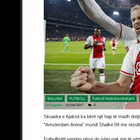
BALLINA
FUTBOLL
Futboll Ndërkombëtarë
infosport
-
13/04/2017
0
Skuadra e Ajaksit ka bërë një hap të madh drejt 
“Amsterdam Arena” mundi Shalke 04 me rezultat
Futbollistët vendas nëse do ishin pak më të 