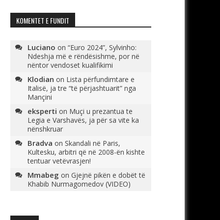
KOMENTET E FUNDIT
Luciano
on
“Euro 2024”, Sylvinho:
Ndeshja më e rëndësishme, por në
nëntor vendoset kualifikimi
Klodian
on
Lista përfundimtare e
Italisë, ja tre “të përjashtuarit” nga
Mançini
eksperti
on
Muçi u prezantua te
Legia e Varshavës, ja për sa vite ka
nënshkruar
Bradva
on
Skandali në Paris,
Kultesku, arbitri që në 2008-ën kishte
tentuar vetëvrasjen!
Mmabeg
on
Gjejnë pikën e dobët të
Khabib Nurmagomedov (VIDEO)