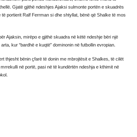
thellë. Gjatë gjithë ndeshjes Ajaksi sulmonte portën e skuadrës
ë portierit Ralf Ferrman si dhe shtyllat, bënë që Shalke të mos
 për Ajaksin, mirëpo e gjithë skuadra në këtë ndeshje bëri një
 arta, kur “bardhë e kuqtë” dominonin në futbollin evropian.
 thjesht bënin çfarë të donin me mbrojtësit e Shalkes, të cilët
 mrrekulli në portë, pasi në të kundërtën ndeshja e kthimit në
kol.