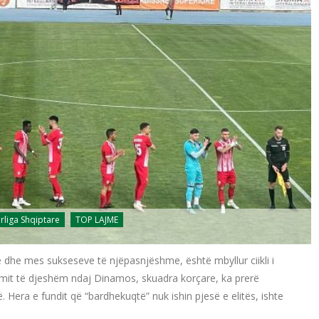
rliga Shqiptare
TOP LAJME
e dhe mes sukseseve të njëpasnjëshme, është mbyllur ciikli i
mit të djeshëm ndaj Dinamos, skuadra korçare, ka prerë
. Hera e fundit që “bardhekuqtë” nuk ishin pjesë e elitës, ishte