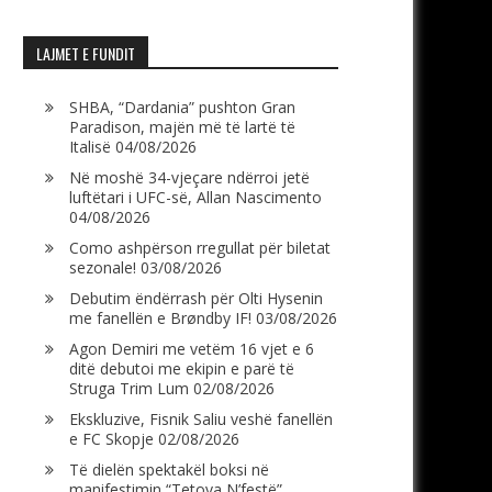
LAJMET E FUNDIT
SHBA, “Dardania” pushton Gran
Paradison, majën më të lartë të
Italisë
04/08/2026
Në moshë 34-vjeçare ndërroi jetë
luftëtari i UFC-së, Allan Nascimento
04/08/2026
Como ashpërson rregullat për biletat
sezonale!
03/08/2026
Debutim ëndërrash për Olti Hysenin
me fanellën e Brøndby IF!
03/08/2026
Agon Demiri me vetëm 16 vjet e 6
ditë debutoi me ekipin e parë të
Struga Trim Lum
02/08/2026
Ekskluzive, Fisnik Saliu veshë fanellën
e FC Skopje
02/08/2026
Të dielën spektakël boksi në
manifestimin “Tetova N’festë”