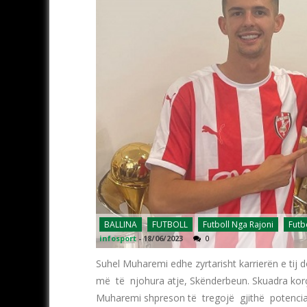
BALLINA
FUTBOLL
Futboll Nga Rajoni
Futb
infosport
-
18/06/2023
0
Suhel Muharemi edhe zyrtarisht karrierën e tij
më të njohura atje, Skënderbeun. Skuadra korçar
Muharemi shpreson të tregojë gjithë potenciali