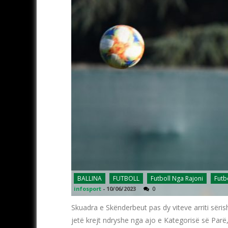
BALLINA
FUTBOLL
Futboll Nga Rajoni
Futb
infosport
-
10/06/2023
0
Skuadra e Skënderbeut pas dy viteve arriti sërish
jetë krejt ndryshe nga ajo e Kategorisë së Parë,