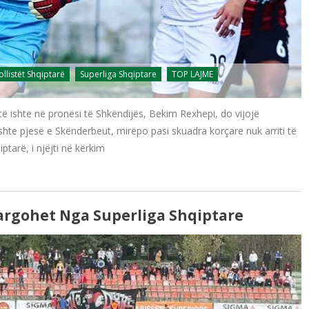
ollistët Shqiptarë
Superliga Shqiptare
TOP LAJME
atë ishte në pronësi të Shkëndijës, Bekim Rexhepi, do vijojë
 ishte pjesë e Skënderbeut, mirëpo pasi skuadra korçare nuk arriti të
iptarë, i njëjti në kërkim
argohet Nga Superliga Shqiptare