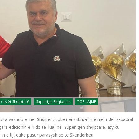
ollistët Shqiptarë
Superliga Shqiptare
TOP LAJME
 do ta vazhdojë në Shqipëri, duke nënshkruar me një ndër skuadrat
e edicionin e ri do të luaj në Superligën shqiptare, aty ku
n e tij, duke pasur parasysh se te Skënderbeu