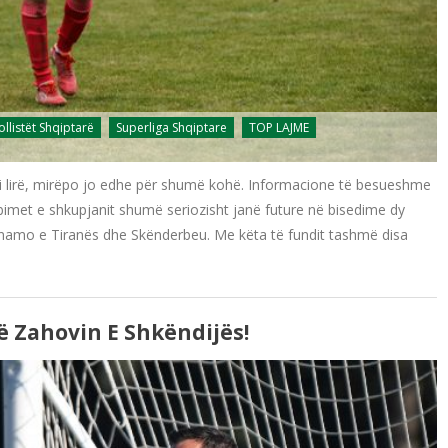
ollistët Shqiptarë
Superliga Shqiptare
TOP LAJME
ë i lirë, mirëpo jo edhe për shumë kohë. Informacione të besueshme
bimet e shkupjanit shumë seriozisht janë future në bisedime dy
Dinamo e Tiranës dhe Skënderbeu. Me këta të fundit tashmë disa
 Zahovin E Shkëndijës!