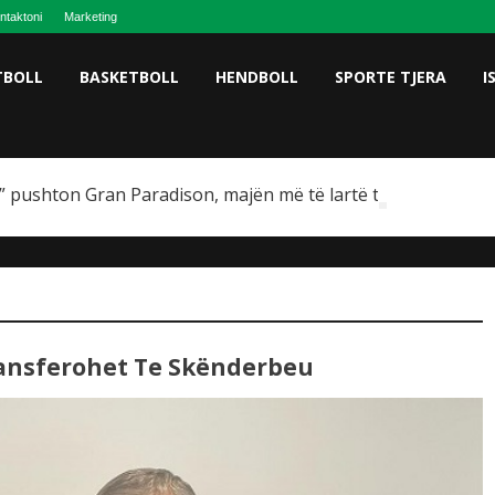
ntaktoni
Marketing
TBOLL
BASKETBOLL
HENDBOLL
SPORTE TJERA
I
 pushton Gran Paradison, majën më të lartë të Italisë
ansferohet Te Skënderbeu