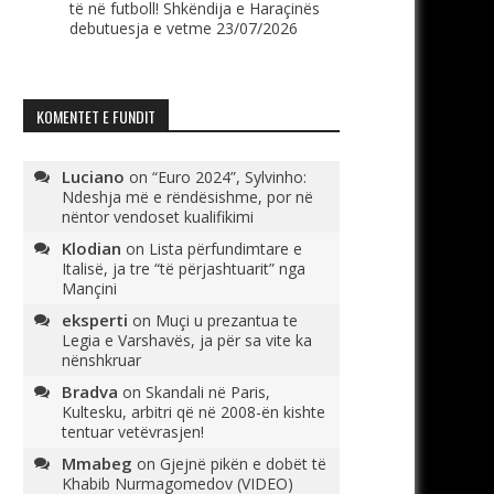
të në futboll! Shkëndija e Haraçinës
debutuesja e vetme
23/07/2026
KOMENTET E FUNDIT
Luciano
on
“Euro 2024”, Sylvinho:
Ndeshja më e rëndësishme, por në
nëntor vendoset kualifikimi
Klodian
on
Lista përfundimtare e
Italisë, ja tre “të përjashtuarit” nga
Mançini
eksperti
on
Muçi u prezantua te
Legia e Varshavës, ja për sa vite ka
nënshkruar
Bradva
on
Skandali në Paris,
Kultesku, arbitri që në 2008-ën kishte
tentuar vetëvrasjen!
Mmabeg
on
Gjejnë pikën e dobët të
Khabib Nurmagomedov (VIDEO)