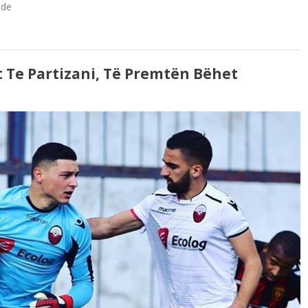
ide
 Te Partizani, Të Premtën Bëhet