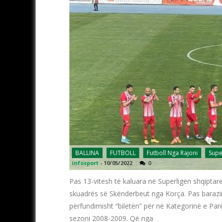
BALLINA
FUTBOLL
Futboll Nga Rajoni
Supe
infosport
-
10/05/2022
0
Pas 13-vitesh të kaluara në Superligën shqiptar
skuadrës së Skënderbeut nga Korça. Pas barazi
përfundimisht “biletën” për në Kategorinë e Parë
sezoni 2008-2009. Që nga