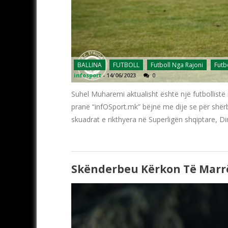
BALLINA
FUTBOLL
Futboll Nga Rajoni
Futb
infosport
-
14/06/2023
0
Suhel Muharemi aktualisht është një futbollist
pranë “infOSport.mk” bëjnë me dije se për shër
skuadrat e rikthyera në Superligën shqiptare, 
Skënderbeu Kërkon Të Marrë