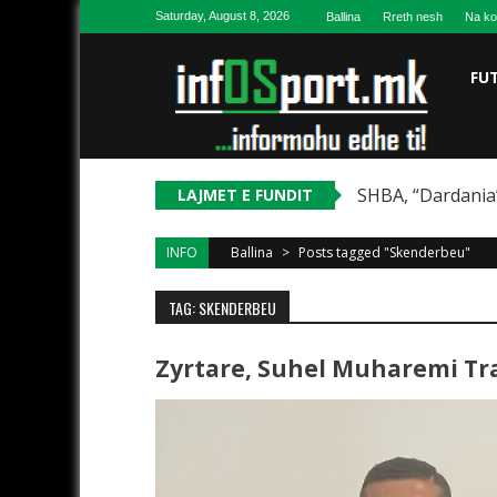
Skip to content
Saturday, August 8, 2026
Ballina
Rreth nesh
Na ko
FU
SHBA, “Dardania”
LAJMET E FUNDIT
INFO
Ballina
>
Posts tagged "Skenderbeu"
TAG: SKENDERBEU
Zyrtare, Suhel Muharemi Tr