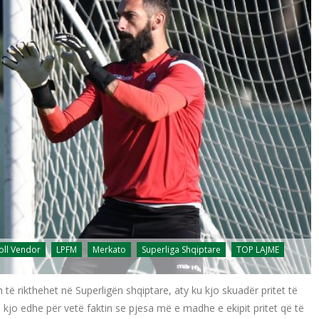
oll Vendor
LPFM
Merkato
Superliga Shqiptare
TOP LAJME
 të rikthehet në Superligën shqiptare, aty ku kjo skuadër pritet të
 kjo edhe për vetë faktin se pjesa më e madhe e ekipit pritet që të