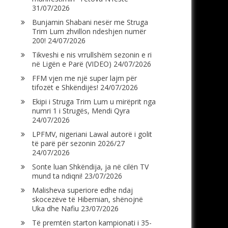
31/07/2026
Bunjamin Shabani nesër me Struga
Trim Lum zhvillon ndeshjen numër
200!
24/07/2026
Tikveshi e nis vrrullshëm sezonin e ri
në Ligën e Parë (VIDEO)
24/07/2026
FFM vjen me një super lajm për
tifozët e Shkëndijës!
24/07/2026
Ekipi i Struga Trim Lum u mirëprit nga
numri 1 i Strugës, Mendi Qyra
24/07/2026
LPFMV, nigeriani Lawal autorë i golit
të parë për sezonin 2026/27
24/07/2026
Sonte luan Shkëndija, ja në cilën TV
mund ta ndiqni!
23/07/2026
Malisheva superiore edhe ndaj
skocezëve të Hibernian, shënojnë
Uka dhe Nafiu
23/07/2026
Të premtën starton kampionati i 35-