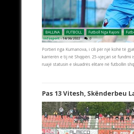
BALLINA
FUTBOLL
Futboll Nga Rajoni
Futb
infosport
-
14/06/2022
0
Portieri nga Kumanova, i cili për një kohë të gj
karrierën e tij në Shqipëri. 25-vjeçari së fundmi
ruajë statusin e skuadrës elitare në futbollin shq
Pas 13 Vitesh, Skënderbeu L