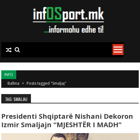
Skip to content
INFO
Ballina
>
Posts tagged "Smaljaj"
TAG: SMALJAJ
Presidenti Shqiptarë Nishani Dekoron
Izmir Smaljajn “MJESHTËR I MADH”