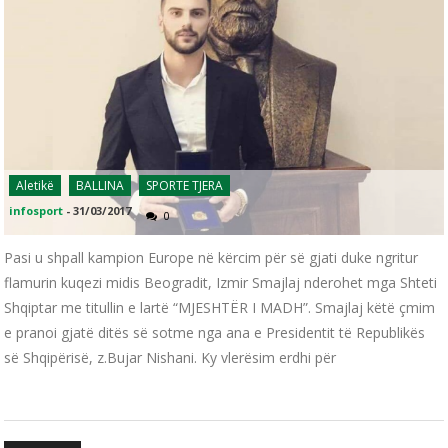
Aletikë
BALLINA
SPORTE TJERA
infosport
-
31/03/2017
0
Pasi u shpall kampion Europe në kërcim për së gjati duke ngritur
flamurin kuqezi midis Beogradit, Izmir Smajlaj nderohet mga Shteti
Shqiptar me titullin e lartë “MJESHTËR I MADH”. Smajlaj këtë çmim
e pranoi gjatë ditës së sotme nga ana e Presidentit të Republikës
së Shqipërisë, z.Bujar Nishani. Ky vlerësim erdhi për