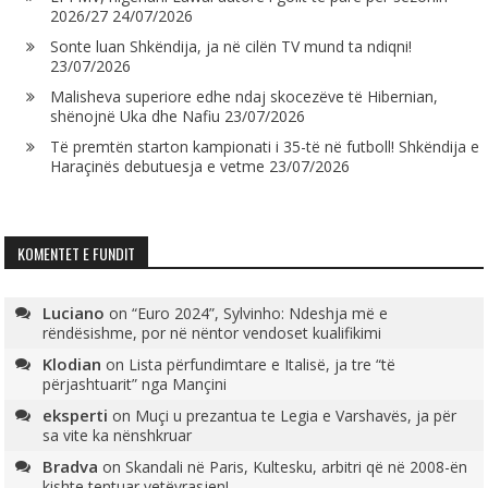
2026/27
24/07/2026
Sonte luan Shkëndija, ja në cilën TV mund ta ndiqni!
23/07/2026
Malisheva superiore edhe ndaj skocezëve të Hibernian,
shënojnë Uka dhe Nafiu
23/07/2026
Të premtën starton kampionati i 35-të në futboll! Shkëndija e
Haraçinës debutuesja e vetme
23/07/2026
KOMENTET E FUNDIT
Luciano
on
“Euro 2024”, Sylvinho: Ndeshja më e
rëndësishme, por në nëntor vendoset kualifikimi
Klodian
on
Lista përfundimtare e Italisë, ja tre “të
përjashtuarit” nga Mançini
eksperti
on
Muçi u prezantua te Legia e Varshavës, ja për
sa vite ka nënshkruar
Bradva
on
Skandali në Paris, Kultesku, arbitri që në 2008-ën
kishte tentuar vetëvrasjen!