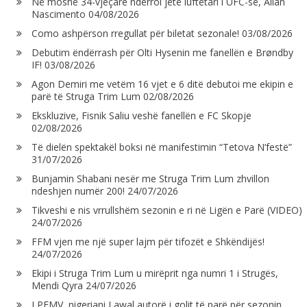
Në moshë 34-vjeçare ndërroi jetë luftëtari i UFC-së, Allan
Nascimento
04/08/2026
Como ashpërson rregullat për biletat sezonale!
03/08/2026
Debutim ëndërrash për Olti Hysenin me fanellën e Brøndby
IF!
03/08/2026
Agon Demiri me vetëm 16 vjet e 6 ditë debutoi me ekipin e
parë të Struga Trim Lum
02/08/2026
Ekskluzive, Fisnik Saliu veshë fanellën e FC Skopje
02/08/2026
Të dielën spektakël boksi në manifestimin “Tetova N’festë”
31/07/2026
Bunjamin Shabani nesër me Struga Trim Lum zhvillon
ndeshjen numër 200!
24/07/2026
Tikveshi e nis vrrullshëm sezonin e ri në Ligën e Parë (VIDEO)
24/07/2026
FFM vjen me një super lajm për tifozët e Shkëndijës!
24/07/2026
Ekipi i Struga Trim Lum u mirëprit nga numri 1 i Strugës,
Mendi Qyra
24/07/2026
LPFMV, nigeriani Lawal autorë i golit të parë për sezonin