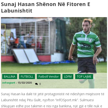
Sunaj Hasan Shënon Në Fitoren E
Labunishtit
BALLINA
FUTBOLL
Futboll Vendor
LDFM
TOP LAJME
infosport
-
15/02/2020
0
Sunaj Hasan ka dalë të jetë protagonistë në ndeshjen miqësore të
Labunishtit ndaj Pitu Gulit, njofton “infOSport.mk”. Sulmuesi
shkupjan edhe pse takimin e nisi nga bankina, një gjë e tillë nuk e