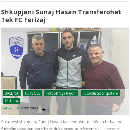
Shkupjani Sunaj Hasan Transferohet
Tek FC Ferizaj
BALLINA
FUTBOLL
Futboll Nga Rajoni
Futbollistët Shqiptarë
Të Tjera
infosport
-
07/01/2022
0
Sulmuesi shkupjan, Sunaj Hasan ka vendosur që sërish të luaj në
futbollin kosovar, këtë herë duke pranuar ofertën e FC Ferizajit,