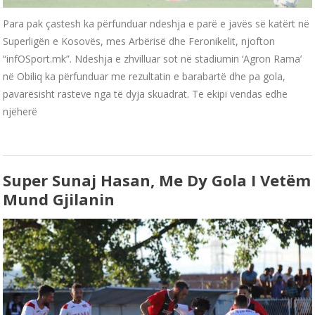
Para pak çastesh ka përfunduar ndeshja e parë e javës së katërt në
Superligën e Kosovës, mes Arbërisë dhe Feronikelit, njofton
“infOSport.mk”. Ndeshja e zhvilluar sot në stadiumin ‘Agron Rama’
në Obiliq ka përfunduar me rezultatin e barabartë dhe pa gola,
pavarësisht rasteve nga të dyja skuadrat. Te ekipi vendas edhe
njëherë
Super Sunaj Hasan, Me Dy Gola I Vetëm
Mund Gjilanin