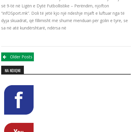
së 9-të në Ligën e Dytë Futbollistike – Perëndim, njofton
“infOSport.mk”. Doli të jetë kjo një ndeshje mjaft e luftuar nga të
dyja skuadrat, që fillimisht më shumë menduan për golin e tyre, se
sa në atë kundërshtarë, ndërsa në
Posts navigation
Older Posts
NA NDIQNI