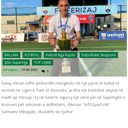
BALLINA
FUTBOLL
Futboll Nga Rajoni
Futbollistët Shqiptarë
Ipko Superliga
TOP LAJME
infosport
-
17/05/2022
0
Sunaj Hasan edhe përkundër mungesës në një pjesë të bukur të
sezonit në Ligën e Parë të Kosovës, ai dha një kontribut shumë të
madh që Ferizaji i tij në fund të siguroj një vend për në Superligën e
Kosovës për edicionin e ardhshëm, shkruan “infOSport.mk”.
Sulmuesi shkupjan, skuadrës së njohur