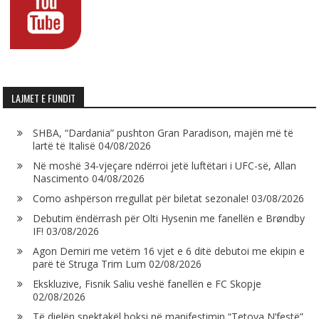
LAJMET E FUNDIT
SHBA, “Dardania” pushton Gran Paradison, majën më të
lartë të Italisë
04/08/2026
Në moshë 34-vjeçare ndërroi jetë luftëtari i UFC-së, Allan
Nascimento
04/08/2026
Como ashpërson rregullat për biletat sezonale!
03/08/2026
Debutim ëndërrash për Olti Hysenin me fanellën e Brøndby
IF!
03/08/2026
Agon Demiri me vetëm 16 vjet e 6 ditë debutoi me ekipin e
parë të Struga Trim Lum
02/08/2026
Ekskluzive, Fisnik Saliu veshë fanellën e FC Skopje
02/08/2026
Të dielën spektakël boksi në manifestimin “Tetova N’festë”