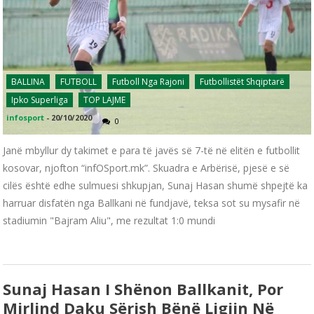
BALLINA
FUTBOLL
Futboll Nga Rajoni
Futbollistët Shqiptarë
Ipko Superliga
TOP LAJME
infosport
-
20/10/2020
0
Janë mbyllur dy takimet e para të javës së 7-të në elitën e futbollit
kosovar, njofton “infOSport.mk”. Skuadra e Arbërisë, pjesë e së
cilës është edhe sulmuesi shkupjan, Sunaj Hasan shumë shpejtë ka
harruar disfatën nga Ballkani në fundjavë, teksa sot su mysafir në
stadiumin "Bajram Aliu", me rezultat 1:0 mundi
Sunaj Hasan I Shënon Ballkanit, Por
Mirlind Daku Sërish Bënë Ligjin Në