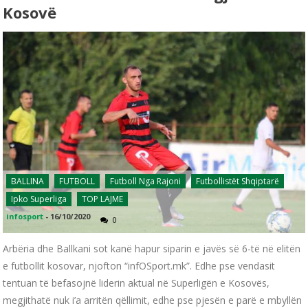
Kosovë
BALLINA
FUTBOLL
Futboll Nga Rajoni
Futbollistët Shqiptarë
Ipko Superliga
TOP LAJME
infosport
-
16/10/2020
0
Arbëria dhe Ballkani sot kanë hapur siparin e javës së 6-të në elitën
e futbollit kosovar, njofton “infOSport.mk”. Edhe pse vendasit
tentuan të befasojnë liderin aktual në Superligën e Kosovës,
megjithatë nuk i’a arritën qëllimit, edhe pse pjesën e parë e mbyllën