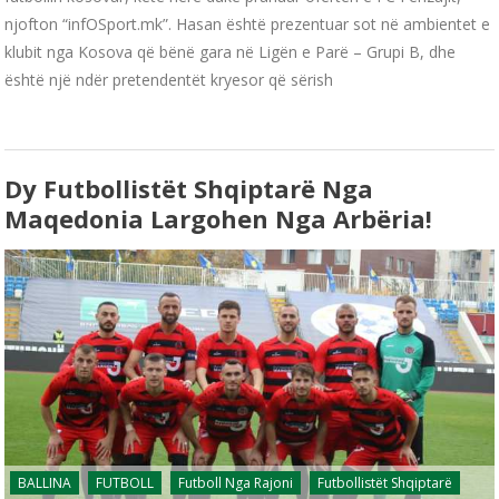
njofton “infOSport.mk”. Hasan është prezentuar sot në ambientet e
klubit nga Kosova që bënë gara në Ligën e Parë – Grupi B, dhe
është një ndër pretendentët kryesor që sërish
Dy Futbollistët Shqiptarë Nga
Maqedonia Largohen Nga Arbëria!
BALLINA
FUTBOLL
Futboll Nga Rajoni
Futbollistët Shqiptarë