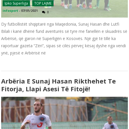
Ipko Superliga
TOP LAJME
infosport
-
07/01/2021
0
Dy futbollistët shqiptarë nga Maqedonia, Sunaj Hasan dhe Lutfi
Bilali i kanë dhënë fund aventurës së tyre me fanellën e skuadrës së
Arbërisë, që garon në Superligën e Kosovës. Një gjë të tillë ka
raportuar gazeta “Zëri”, sipas së cilës përveç kësaj dyshe nga vendi
ynë, pjesë e Arbërisë në
Arbëria E Sunaj Hasan Rikthehet Te
Fitorja, Llapi Asesi Të Fitojë!