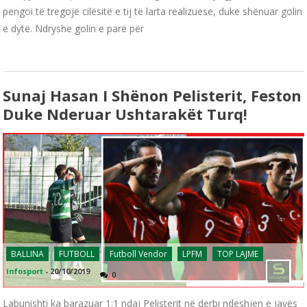
pengoi të tregojë cilësitë e tij të larta realizuese, duke shënuar golin
e dytë. Ndryshe golin e parë për
Sunaj Hasan I Shënon Pelisterit, Feston
Duke Nderuar Ushtarakët Turq!
BALLINA
FUTBOLL
Futboll Vendor
LPFM
TOP LAJME
infosport
-
20/10/2019
0
Labunishti ka barazuar 1:1 ndaj Pelisterit në derbi ndeshjen e javës