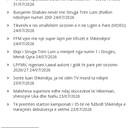
31/07/2026
Bunjamin Shabani nesër me Struga Trim Lum zhvillon
ndeshjen numër 200!
24/07/2026
Tikveshi e nis vrrullshëm sezonin e ri në Ligën e Parë (VIDEO)
24/07/2026
FFM vjen me një super lajm për tifozët e Shkëndijës!
24/07/2026
Ekipi i Struga Trim Lum u mirëprit nga numri 1 i Strugës,
Mendi Qyra
24/07/2026
LPFMV, nigeriani Lawal autorë i golit të parë për sezonin
2026/27
24/07/2026
Sonte luan Shkëndija, ja në cilën TV mund ta ndiqni!
23/07/2026
Malisheva superiore edhe ndaj skocezëve të Hibernian,
shënojnë Uka dhe Nafiu
23/07/2026
Të premtën starton kampionati i 35-të në futboll! Shkëndija e
Haraçinës debutuesja e vetme
23/07/2026