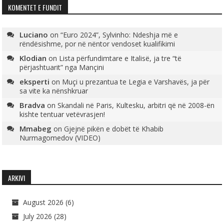
KOMENTET E FUNDIT
Luciano
on
“Euro 2024”, Sylvinho: Ndeshja më e
rëndësishme, por në nëntor vendoset kualifikimi
Klodian
on
Lista përfundimtare e Italisë, ja tre “të
përjashtuarit” nga Mançini
eksperti
on
Muçi u prezantua te Legia e Varshavës, ja për
sa vite ka nënshkruar
Bradva
on
Skandali në Paris, Kultesku, arbitri që në 2008-ën
kishte tentuar vetëvrasjen!
Mmabeg
on
Gjejnë pikën e dobët të Khabib
Nurmagomedov (VIDEO)
ARKIVI
August 2026
(6)
July 2026
(28)