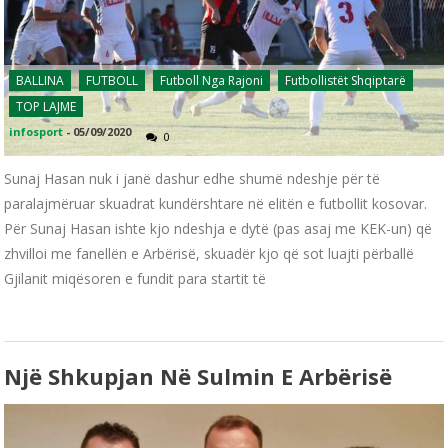
BALLINA
FUTBOLL
Futboll Nga Rajoni
Futbollistët Shqiptarë
TOP LAJME
infosport
-
05/09/2020
0
Sunaj Hasan nuk i janë dashur edhe shumë ndeshje për të
paralajmëruar skuadrat kundërshtare në elitën e futbollit kosovar.
Për Sunaj Hasan ishte kjo ndeshja e dytë (pas asaj me KEK-un) që
zhvilloi me fanellën e Arbërisë, skuadër kjo që sot luajti përballë
Gjilanit miqësoren e fundit para startit të
Një Shkupjan Në Sulmin E Arbërisë