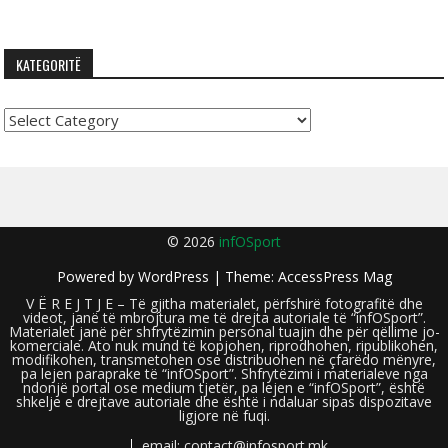
KATEGORITË
Kategoritë
© 2026
infOSport
Powered by
WordPress
| Theme:
AccessPress Mag
V Ë R E J T J E – Të gjitha materialet, përfshirë fotografitë dhe
videot, janë të mbrojtura me të drejta autoriale të “infOSport”.
Materialet janë për shfrytëzimin personal tuajin dhe për qëllime jo-
komerciale. Ato nuk mund të kopjohen, riprodhohen, ripublikohen,
modifikohen, transmetohen ose distribuohen në çfarëdo mënyre,
pa lejen paraprake të “infOSport”. Shfrytëzimi i materialeve nga
ndonjë portal ose medium tjetër, pa lejen e “infOSport”, është
shkelje e drejtave autoriale dhe është i ndaluar sipas dispozitave
ligjore në fuqi.
email: contact@infosport.mk