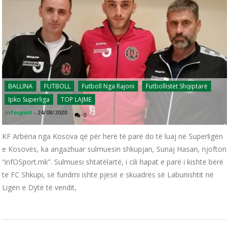
BALLINA
FUTBOLL
Futboll Nga Rajoni
Futbollistët Shqiptarë
Ipko Superliga
TOP LAJME
infosport
-
24/08/2020
0
KF Arbëria nga Kosova që për herë të parë do të luaj në Superligën
e Kosovës, ka angazhuar sulmuesin shkupjan, Sunaj Hasan, njofton
“infOSport.mk”. Sulmuesi shtatëlartë, i cili hapat e parë i kishte bërë
te FC Shkupi, së fundmi ishte pjesë e skuadrës së Labunishtit në
Ligën e Dytë të vendit,