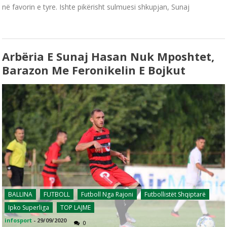
në favorin e tyre. Ishte pikërisht sulmuesi shkupjan, Sunaj
Arbëria E Sunaj Hasan Nuk Mposhtet,
Barazon Me Feronikelin E Bojkut
BALLINA
FUTBOLL
Futboll Nga Rajoni
Futbollistët Shqiptarë
Ipko Superliga
TOP LAJME
infosport
-
29/09/2020
0