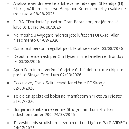
Analiza e vendimeve të arbitrëve në ndeshjen Shkëndija (H) –
Sileksi, VAR-i me në krye Benjamin Kerimin ndërhyri saktë në
tre situata
08/08/2026
SHBA, “Dardania” pushton Gran Paradison, majën më të
lartë të Italisë
04/08/2026
Në moshë 34-vjeçare ndërroi jetë luftëtari i UFC-së, Allan
Nascimento
04/08/2026
Como ashpërson rregullat për biletat sezonale!
03/08/2026
Debutim ëndërrash për Olti Hysenin me fanellën e Brøndby
IF!
03/08/2026
Agon Demiri me vetëm 16 vjet e 6 ditë debutoi me ekipin e
parë të Struga Trim Lum
02/08/2026
Ekskluzive, Fisnik Saliu veshë fanellën e FC Skopje
02/08/2026
Të dielën spektakël boksi në manifestimin “Tetova N’festë”
31/07/2026
Bunjamin Shabani nesër me Struga Trim Lum zhvillon
ndeshjen numër 200!
24/07/2026
Tikveshi e nis vrrullshëm sezonin e ri në Ligën e Parë (VIDEO)
24/07/2026