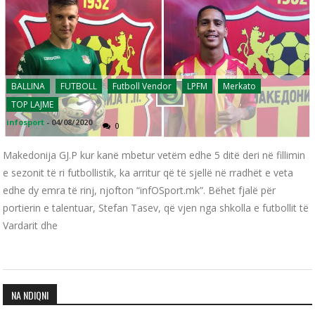
BALLINA
FUTBOLL
Futboll Vendor
LPFM
Merkato
TOP LAJME
infosport
-
04/08/2020
0
Makedonija GJ.P kur kanë mbetur vetëm edhe 5 ditë deri në fillimin
e sezonit të ri futbollistik, ka arritur që të sjellë në rradhët e veta
edhe dy emra të rinj, njofton “infOSport.mk”. Bëhet fjalë për
portierin e talentuar, Stefan Tasev, që vjen nga shkolla e futbollit të
Vardarit dhe
NA NDIQNI