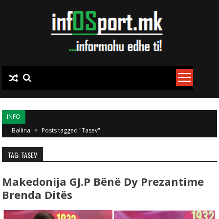
Skip to content
INFO
Ballina
>
Posts tagged "Tasev"
TAG: TASEV
Makedonija GJ.P Bënë Dy Prezantime
Brenda Ditës