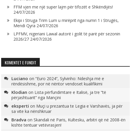
FFM vjen me një super lajm për tifozët e Shkëndijës!
24/07/2026
Ekipi i Struga Trim Lum u mirëprit nga numri 1 i Strugës,
Mendi Qyra
24/07/2026
LPFMV, nigeriani Lawal autorë i golit të parë për sezonin
2026/27
24/07/2026
KOMENTET E FUNDIT
Luciano
on
“Euro 2024”, Sylvinho: Ndeshja më e
rëndësishme, por në nëntor vendoset kualifikimi
Klodian
on
Lista përfundimtare e Italisë, ja tre “të
përjashtuarit” nga Mançini
eksperti
on
Muçi u prezantua te Legia e Varshavës, ja për
sa vite ka nënshkruar
Bradva
on
Skandali në Paris, Kultesku, arbitri që në 2008-ën
kishte tentuar vetëvrasjen!