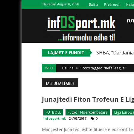
Skip to content
Thursday, August 6, 2026
Ballina
Rreth nesh
Na ko
FU
SHBA, “Dardania”
LAJMET E FUNDIT
INFO
Ballina
>
Posts tagged "uefa league"
TAG: UEFA LEAGUE
Junajtedi Fiton Trofeun E Li
FUTBOLL
Futboll Ndërkombëtarë
Liga Europ
infosport.mk
-
24/05/2017
0
Mançester Junajtedi është fituese e edicionit t