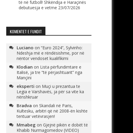
të në futboll! Shkëndija e Haraçinës
debutuesja e vetme
23/07/2026
KOMENTET E FUNDIT
Luciano
on
“Euro 2024”, Sylvinho:
Ndeshja më e rëndësishme, por në
nëntor vendoset kualifikimi
Klodian
on
Lista përfundimtare e
Italisë, ja tre “të përjashtuarit” nga
Mançini
eksperti
on
Muçi u prezantua te
Legia e Varshavës, ja për sa vite ka
nënshkruar
Bradva
on
Skandali në Paris,
Kultesku, arbitri që në 2008-ën kishte
tentuar vetëvrasjen!
Mmabeg
on
Gjejnë pikën e dobët të
Khabib Nurmagomedov (VIDEO)