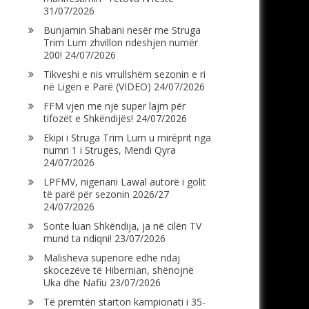
31/07/2026
Bunjamin Shabani nesër me Struga
Trim Lum zhvillon ndeshjen numër
200!
24/07/2026
Tikveshi e nis vrrullshëm sezonin e ri
në Ligën e Parë (VIDEO)
24/07/2026
FFM vjen me një super lajm për
tifozët e Shkëndijës!
24/07/2026
Ekipi i Struga Trim Lum u mirëprit nga
numri 1 i Strugës, Mendi Qyra
24/07/2026
LPFMV, nigeriani Lawal autorë i golit
të parë për sezonin 2026/27
24/07/2026
Sonte luan Shkëndija, ja në cilën TV
mund ta ndiqni!
23/07/2026
Malisheva superiore edhe ndaj
skocezëve të Hibernian, shënojnë
Uka dhe Nafiu
23/07/2026
Të premtën starton kampionati i 35-