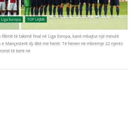
Liga Europa
TOP LAJME
fillimit të takimit final në Liga Evropa, kanë mbajtur një minutë
n e Mançesterit dy ditë më herët. Të hënën në mbrëmje 22 njerëz
rorist të bërë në