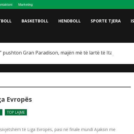
ntaktoni
Marketing
TBOLL
BASKETBOLL
HENDBOLL
SPORTE TJERA
I
 pushton Gran Paradison, majën më të lartë të Italisë
ga Evropës
a
TOP LAJME
ë sivjetshëm të Liga Evropës, pasi në finale mundi Ajaksin me