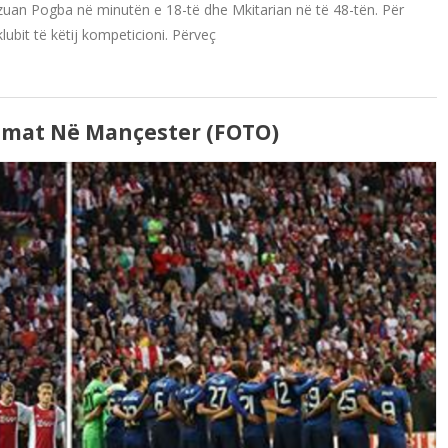
ealizuan Pogba në minutën e 18-të dhe Mkitarian në të 48-tën. Për
klubit të këtij kompeticioni. Përveç
timat Në Mançester (FOTO)