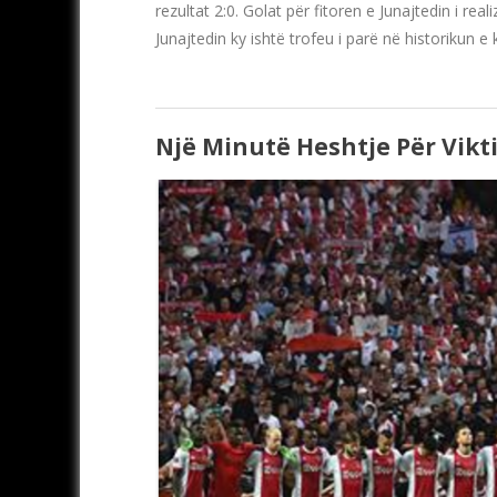
rezultat 2:0. Golat për fitoren e Junajtedin i r
Junajtedin ky ishtë trofeu i parë në historikun e 
Një Minutë Heshtje Për Vik