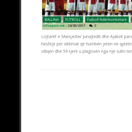
BALLINA
FUTBOLL
Futboll Ndërkombëtarë
infosport.mk
-
24/05/2017
0
Lojtarët e Mançester Junajtedit dhe Ajaksit para 
heshtje për viktimat që humbën jetën në qyteti
vdiqën dhe 59 tjerë u plagosën nga një sulm ter