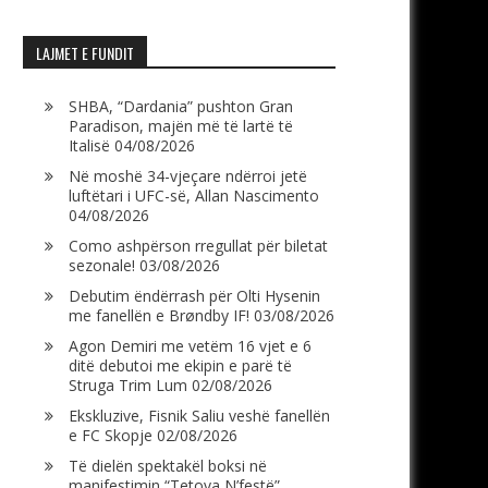
LAJMET E FUNDIT
SHBA, “Dardania” pushton Gran
Paradison, majën më të lartë të
Italisë
04/08/2026
Në moshë 34-vjeçare ndërroi jetë
luftëtari i UFC-së, Allan Nascimento
04/08/2026
Como ashpërson rregullat për biletat
sezonale!
03/08/2026
Debutim ëndërrash për Olti Hysenin
me fanellën e Brøndby IF!
03/08/2026
Agon Demiri me vetëm 16 vjet e 6
ditë debutoi me ekipin e parë të
Struga Trim Lum
02/08/2026
Ekskluzive, Fisnik Saliu veshë fanellën
e FC Skopje
02/08/2026
Të dielën spektakël boksi në
manifestimin “Tetova N’festë”