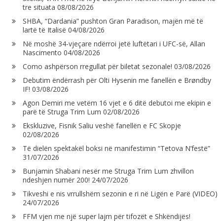
tre situata
08/08/2026
SHBA, “Dardania” pushton Gran Paradison, majën më të
lartë të Italisë
04/08/2026
Në moshë 34-vjeçare ndërroi jetë luftëtari i UFC-së, Allan
Nascimento
04/08/2026
Como ashpërson rregullat për biletat sezonale!
03/08/2026
Debutim ëndërrash për Olti Hysenin me fanellën e Brøndby
IF!
03/08/2026
Agon Demiri me vetëm 16 vjet e 6 ditë debutoi me ekipin e
parë të Struga Trim Lum
02/08/2026
Ekskluzive, Fisnik Saliu veshë fanellën e FC Skopje
02/08/2026
Të dielën spektakël boksi në manifestimin “Tetova N’festë”
31/07/2026
Bunjamin Shabani nesër me Struga Trim Lum zhvillon
ndeshjen numër 200!
24/07/2026
Tikveshi e nis vrrullshëm sezonin e ri në Ligën e Parë (VIDEO)
24/07/2026
FFM vjen me një super lajm për tifozët e Shkëndijës!