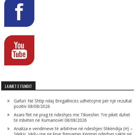
LAJMET E FUNDIT
Gafuri: Në Shtip ndaj Bregallnicës udhëtojmë për një rezultat
pozitiv
08/08/2026
Asani flet në prag të ndeshjes me Tikveshin: Tre pikët duhet
të mbeten në Kumanovë!
08/08/2026
Analiza e vendimeve të arbitrëve në ndeshjen Shkëndija (H) –
Sileksi, VAR-i me në krye Benjamin Kerimin ndërhyri saktë në