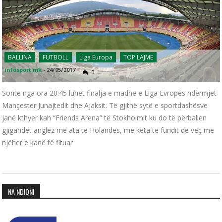
BALLINA
FUTBOLL
Liga Europa
TOP LAJME
infosport.mk
-
24/05/2017
0
Sonte nga ora 20:45 luhet finalja e madhe e Liga Evropës ndërmjet
Mançester Junajtedit dhe Ajaksit. Të gjithë sytë e sportdashësve
janë kthyer kah “Friends Arena” të Stokholmit ku do të përballen
gjigandet anglez me ata të Holandës, me këta të fundit që veç më
njëher e kanë të fituar
NA NDIQNI