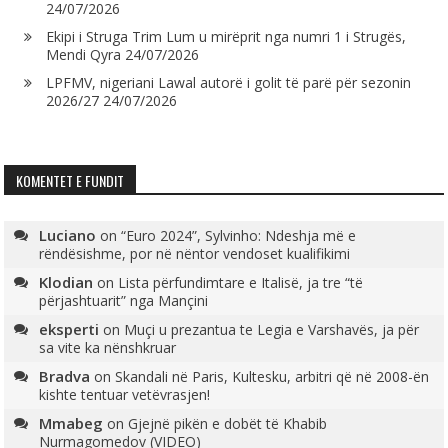
24/07/2026
Ekipi i Struga Trim Lum u mirëprit nga numri 1 i Strugës,
Mendi Qyra
24/07/2026
LPFMV, nigeriani Lawal autorë i golit të parë për sezonin
2026/27
24/07/2026
KOMENTET E FUNDIT
Luciano
on
“Euro 2024”, Sylvinho: Ndeshja më e
rëndësishme, por në nëntor vendoset kualifikimi
Klodian
on
Lista përfundimtare e Italisë, ja tre “të
përjashtuarit” nga Mançini
eksperti
on
Muçi u prezantua te Legia e Varshavës, ja për
sa vite ka nënshkruar
Bradva
on
Skandali në Paris, Kultesku, arbitri që në 2008-ën
kishte tentuar vetëvrasjen!
Mmabeg
on
Gjejnë pikën e dobët të Khabib
Nurmagomedov (VIDEO)