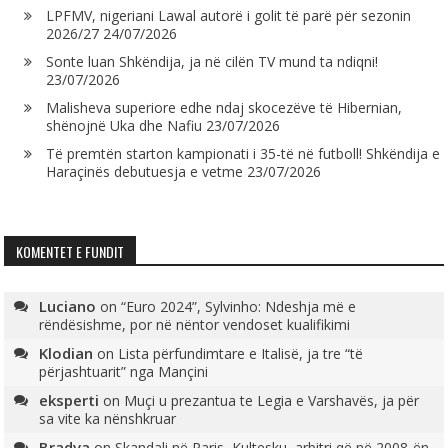
LPFMV, nigeriani Lawal autorë i golit të parë për sezonin
2026/27
24/07/2026
Sonte luan Shkëndija, ja në cilën TV mund ta ndiqni!
23/07/2026
Malisheva superiore edhe ndaj skocezëve të Hibernian,
shënojnë Uka dhe Nafiu
23/07/2026
Të premtën starton kampionati i 35-të në futboll! Shkëndija e
Haraçinës debutuesja e vetme
23/07/2026
KOMENTET E FUNDIT
Luciano
on
“Euro 2024”, Sylvinho: Ndeshja më e
rëndësishme, por në nëntor vendoset kualifikimi
Klodian
on
Lista përfundimtare e Italisë, ja tre “të
përjashtuarit” nga Mançini
eksperti
on
Muçi u prezantua te Legia e Varshavës, ja për
sa vite ka nënshkruar
Bradva
on
Skandali në Paris, Kultesku, arbitri që në 2008-ën