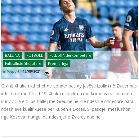
BALLINA
FUTBOLL
Futboll Ndërkombëtarë
Futbollistë Shqiptarë
Premierliga
infosport
-
13/09/2021
0
Granit Xhaka rikthehet në Londër pas dy javëve izolim në Zvicër pas
infektimit me Covid-19. Xhaka u infektua me koronavirus në ditën
kur Zvicra e tij përballej me Greqinë në një ndeshje miqësore para
ndeshjeve kualifikuese për Kupën e Botës. Si pasojë, mesfushori
nga Kosova mungoi në ndeshjet e Zvicrës dhe në