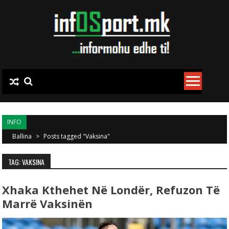
Skip to content
INFO
Ballina
>
Posts tagged "Vaksina"
TAG: VAKSINA
Xhaka Kthehet Në Londër, Refuzon Të
Marrë Vaksinën