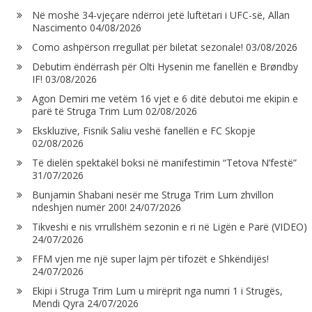
Në moshë 34-vjeçare ndërroi jetë luftëtari i UFC-së, Allan
Nascimento
04/08/2026
Como ashpërson rregullat për biletat sezonale!
03/08/2026
Debutim ëndërrash për Olti Hysenin me fanellën e Brøndby
IF!
03/08/2026
Agon Demiri me vetëm 16 vjet e 6 ditë debutoi me ekipin e
parë të Struga Trim Lum
02/08/2026
Ekskluzive, Fisnik Saliu veshë fanellën e FC Skopje
02/08/2026
Të dielën spektakël boksi në manifestimin “Tetova N’festë”
31/07/2026
Bunjamin Shabani nesër me Struga Trim Lum zhvillon
ndeshjen numër 200!
24/07/2026
Tikveshi e nis vrrullshëm sezonin e ri në Ligën e Parë (VIDEO)
24/07/2026
FFM vjen me një super lajm për tifozët e Shkëndijës!
24/07/2026
Ekipi i Struga Trim Lum u mirëprit nga numri 1 i Strugës,
Mendi Qyra
24/07/2026