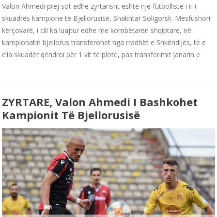
Valon Ahmedi prej sot edhe zyrtarisht është një futbollistë i ri i
skuadrës kampione të Bjellorusisë, Shakhtar Soligorsk. Mesfushori
kërçovarë, i cili ka luajtur edhe me kombëtaren shqiptare, në
kampionatin bjellorus transferohet nga rradhët e Shkëndijës, te e
cila skuadër qëndroi për 1 vit të plotë, pas transferimit janarin e
ZYRTARE, Valon Ahmedi I Bashkohet
Kampionit Të Bjellorusisë