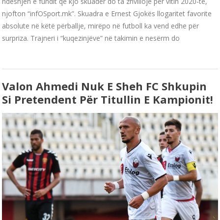
ndeshjen e fundit që kjo skuadër do ta zhvillojë për vitin 2020-të,
njofton “infOSport.mk”. Skuadra e Ernest Gjokës llogaritet favorite
absolute në këtë përballje, mirëpo në futboll ka vend edhe për
surpriza. Trajneri i “kuqezinjëve” në takimin e nesërm do
Valon Ahmedi Nuk E Sheh FC Shkupin
Si Pretendent Për Titullin E Kampionit!