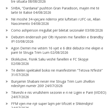
tre situata
08/08/2026
SHBA, “Dardania” pushton Gran Paradison, majën më të
lartë të Italisë
04/08/2026
Në moshë 34-vjeçare ndërroi jetë luftëtari i UFC-së, Allan
Nascimento
04/08/2026
Como ashpërson rregullat për biletat sezonale!
03/08/2026
Debutim ëndërrash për Olti Hysenin me fanellën e Brøndby
IF!
03/08/2026
Agon Demiri me vetëm 16 vjet e 6 ditë debutoi me ekipin e
parë të Struga Trim Lum
02/08/2026
Ekskluzive, Fisnik Saliu veshë fanellën e FC Skopje
02/08/2026
Të dielën spektakël boksi në manifestimin “Tetova N’festë”
31/07/2026
Bunjamin Shabani nesër me Struga Trim Lum zhvillon
ndeshjen numër 200!
24/07/2026
Tikveshi e nis vrrullshëm sezonin e ri në Ligën e Parë (VIDEO)
24/07/2026
FFM vjen me një super lajm për tifozët e Shkëndijës!
24/07/2026