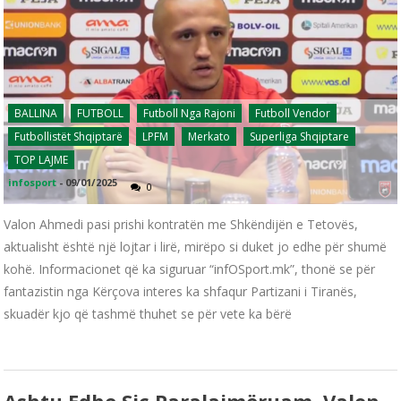
BALLINA
FUTBOLL
Futboll Nga Rajoni
Futboll Vendor
Futbollistët Shqiptarë
LPFM
Merkato
Superliga Shqiptare
TOP LAJME
infosport
-
09/01/2025
0
Valon Ahmedi pasi prishi kontratën me Shkëndijën e Tetovës,
aktualisht është një lojtar i lirë, mirëpo si duket jo edhe për shumë
kohë. Informacionet që ka siguruar “infOSport.mk”, thonë se për
fantazistin nga Kërçova interes ka shfaqur Partizani i Tiranës,
skuadër kjo që tashmë thuhet se për vete ka bërë
Ashtu Edhe Siç Paralajmëruam, Valon