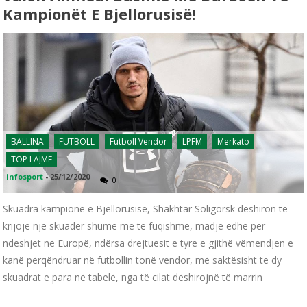
Kampionët E Bjellorusisë!
BALLINA
FUTBOLL
Futboll Vendor
LPFM
Merkato
TOP LAJME
infosport
-
25/12/2020
0
Skuadra kampione e Bjellorusisë, Shakhtar Soligorsk dëshiron të
krijojë një skuadër shumë më të fuqishme, madje edhe për
ndeshjet në Europë, ndërsa drejtuesit e tyre e gjithë vëmendjen e
kanë përqëndruar në futbollin tonë vendor, më saktësisht te dy
skuadrat e para në tabelë, nga të cilat dëshirojnë të marrin