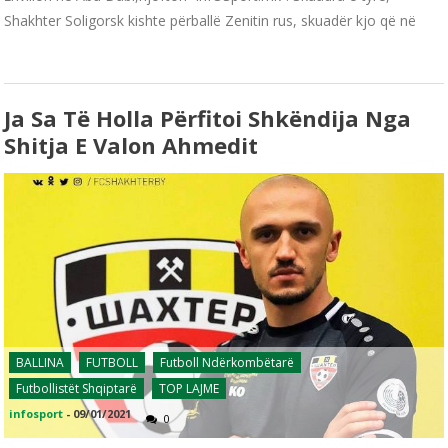
Shakhter Soligorsk kishte përballë Zenitin rus, skuadër kjo që në
Ja Sa Të Holla Përfitoi Shkëndija Nga
Shitja E Valon Ahmedit
BALLINA
FUTBOLL
Futboll Ndërkombëtarë
Futbollistët Shqiptarë
TOP LAJME
infosport
-
09/01/2021
0