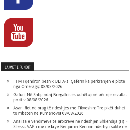
LAJMET E FUNDIT
FFM i qëndron besnik UEFA-s, Çeferin ka përkrahjen e plotë
nga Omeragiç
08/08/2026
Gafuri: Në Shtip ndaj Bregallnicës udhëtojmë për një rezultat
pozitiv
08/08/2026
Asani flet në prag të ndeshjes me Tikveshin: Tre pikët duhet
të mbeten në Kumanovë!
08/08/2026
Analiza e vendimeve të arbitrëve në ndeshjen Shkëndija (H) –
Sileksi, VAR-i me në krye Benjamin Kerimin ndërhyri saktë në