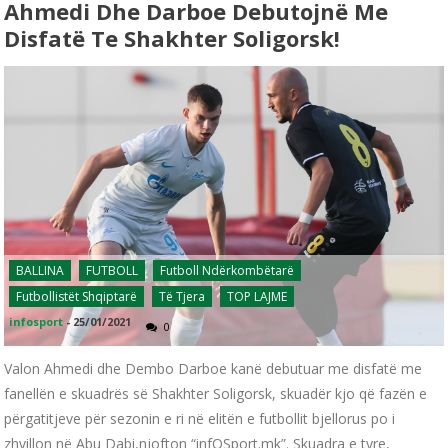
Ahmedi Dhe Darboe Debutojnë Me
Disfatë Te Shakhter Soligorsk!
BALLINA
FUTBOLL
Futboll Ndërkombëtarë
Futbollistët Shqiptarë
Të Tjera
TOP LAJME
infosport
-
25/01/2021
0
Valon Ahmedi dhe Dembo Darboe kanë debutuar me disfatë me
fanellën e skuadrës së Shakhter Soligorsk, skuadër kjo që fazën e
përgatitjeve për sezonin e ri në elitën e futbollit bjellorus po i
zhvillon në Abu Dabi,njofton “infOSport.mk”. Skuadra e tyre,