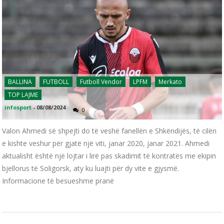
BALLINA
FUTBOLL
Futboll Vendor
LPFM
Merkato
TOP LAJME
infosport
-
08/08/2024
0
Valon Ahmedi së shpejti do të veshë fanellën e Shkëndijës, të cilën
e kishte veshur për gjatë një viti, janar 2020, janar 2021. Ahmedi
aktualisht është një lojtar i lirë pas skadimit të kontratës me ekipin
bjellorus të Soligorsk, aty ku luajti për dy vite e gjysmë.
Informacione të besueshme pranë