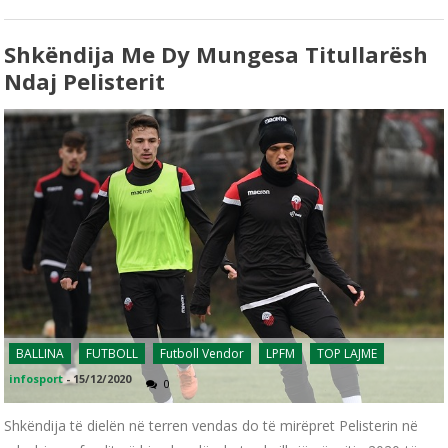
Shkëndija Me Dy Mungesa Titullarësh
Ndaj Pelisterit
BALLINA
FUTBOLL
Futboll Vendor
LPFM
TOP LAJME
infosport
-
15/12/2020
0
Shkëndija të dielën në terren vendas do të mirëpret Pelisterin në