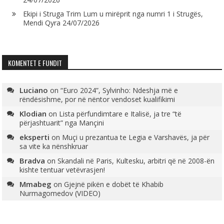
Ekipi i Struga Trim Lum u mirëprit nga numri 1 i Strugës,
Mendi Qyra
24/07/2026
KOMENTET E FUNDIT
Luciano
on
“Euro 2024”, Sylvinho: Ndeshja më e
rëndësishme, por në nëntor vendoset kualifikimi
Klodian
on
Lista përfundimtare e Italisë, ja tre “të
përjashtuarit” nga Mançini
eksperti
on
Muçi u prezantua te Legia e Varshavës, ja për
sa vite ka nënshkruar
Bradva
on
Skandali në Paris, Kultesku, arbitri që në 2008-ën
kishte tentuar vetëvrasjen!
Mmabeg
on
Gjejnë pikën e dobët të Khabib
Nurmagomedov (VIDEO)