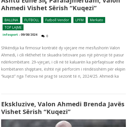
Ahmedi Vishet Sërish “kuqezi”
BALLINA
FUTBOLL
Futboll Vendor
LPFM
Merkato
TOP LAJME
infosport
-
09/08/2024
0
Shkëndija ka firmosur kontratë dy vjeçare me mesfushorin Valon
Ahmedi, i cili rikthehet te skuadra tetovare pas një përvoje të pasur
ndërkombëtare. 29-vjeçari, i cili në të kaluarën ka përfaqësuar edhe
kombëtaren shqiptare, është një përforcim i rëndësishëm për ekipin
“kuqezi” nga Tetova në prag të sezonit të ri, 2024/25. Ahmedi ka
Ekskluzive, Valon Ahmedi Brenda Javës
Vishet Sërish “kuqezi”