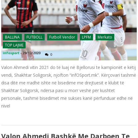
BALLINA
FUTBOLL
Futboll Vendor
LPFM
Merkato
TOP LAJME
infosport
-
29/12/2020
0
Valon Ahmedi vitin 2021 do të luaj në Bjellorusi te kampionët e këtij
vendi, Shakhtar Soligorsk, njofton “infOSport.mk”. Kërçovari tashmë
disa ditë me rradhë ishte në bisedime me drejtuesit e klubit të
Shakhtar Soligorsk, ndërsa pasi u morr veshë për kushtet
personale, tashmë bisedimet me sukses kanë përfunduar edhe në
nivel
Valon Ahmedi Bashkë Me Darboen Te