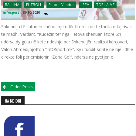
BALLINA
FUTBOLL
Futboll Vendor
LPFM
TOP LAJME
infosport
-
18/10/2020
0
Shkëndija të shtunën shënoi një ndër fitoret më të thella ndaj rivalit
të madh, Vardarit. “Kuqezinjtë” nga Tetova shënuan fitore 5:1,
ndërsa dy gola në këtë ndeshje për Shkëndijën realizoi kërçovari,
Valon Ahmedi,njofton “infOSport.mk”. Ky i fundit sonte në një lidhje
direkte foli për emisionin “Zona Gol”, ndërsa në pyetjen e
Posts navigation
Older Posts
NA NDIQNI