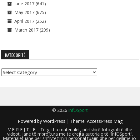
June 2017
(641)
May 2017
(675)
April 2017
(252)
March 2017
(299)
KATEGORITË
Kategoritë
© 2026
infOSport
Powered by
WordPress
| Theme:
AccessPress Mag
V Ë R E J T J E – Të gjitha materialet, përfshirë fotografitë dhe
videot, janë të mbrojtura me të drejta autoriale të “infOSport”.
Materialet janë për shfrytëzimin personal tuajin dhe për qëllime jo-