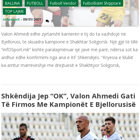
BALLINA
FUTBOLL
Futboll Vendor
Futbollistët Shqiptarë
TOP LAJME
infosport
-
09/01/2021
0
Valon Ahmedi edhe zyrtarisht karrierën e tij do ta vazhdojë në
Bjellorusi, te skuadra kampione e Shakhtar Soligorsk. Një gjë të tillë
“infOSport.mk” kishte paralajmëruar që javë më parë, ndërsa sot ka
ardhur edhe konfirmimi nga ana e KF Shkëndijës. “Kryesia e klubit
ka arritur marrëveshje me drejtuesit e Shakhtyor Soligorsk,
Shkëndija Jep “OK”, Valon Ahmedi Gati
Të Firmos Me Kampionët E Bjellorusisë