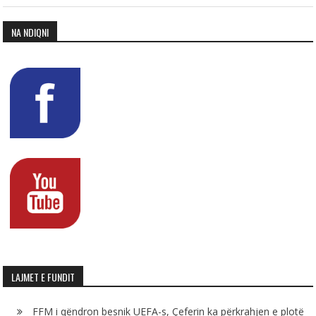
NA NDIQNI
LAJMET E FUNDIT
FFM i qëndron besnik UEFA-s, Çeferin ka përkrahjen e plotë