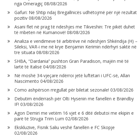
nga Omeragiç
08/08/2026
Gafuri: Në Shtip ndaj Bregallnicës udhëtojmë për një rezultat
pozitiv
08/08/2026
Asani flet në prag të ndeshjes me Tikveshin: Tre pikët duhet
të mbeten në Kumanovë!
08/08/2026
Analiza e vendimeve të arbitrëve në ndeshjen Shkëndija (H) –
Sileksi, VAR-i me në krye Benjamin Kerimin ndërhyri saktë në
tre situata
08/08/2026
SHBA, “Dardania” pushton Gran Paradison, majën më të
lartë të Italisë
04/08/2026
Në moshë 34-vjeçare ndërroi jetë luftëtari i UFC-së, Allan
Nascimento
04/08/2026
Como ashpërson rregullat për biletat sezonale!
03/08/2026
Debutim ëndërrash për Olti Hysenin me fanellën e Brøndby
IF!
03/08/2026
Agon Demiri me vetëm 16 vjet e 6 ditë debutoi me ekipin e
parë të Struga Trim Lum
02/08/2026
Ekskluzive, Fisnik Saliu veshë fanellën e FC Skopje
02/08/2026