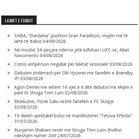
LAJMET E FUNDIT
SHBA, “Dardania” pushton Gran Paradison, majën më të
lartë të Italisë
04/08/2026
Në moshë 34-vjeçare ndërroi jetë luftëtari i UFC-së, Allan
Nascimento
04/08/2026
Como ashpërson rregullat për biletat sezonale!
03/08/2026
Debutim ëndërrash për Olti Hysenin me fanellën e Brøndby
IF!
03/08/2026
Agon Demiri me vetëm 16 vjet e 6 ditë debutoi me ekipin e
parë të Struga Trim Lum
02/08/2026
Ekskluzive, Fisnik Saliu veshë fanellën e FC Skopje
02/08/2026
Të dielën spektakël boksi në manifestimin “Tetova N’festë”
31/07/2026
Bunjamin Shabani nesër me Struga Trim Lum zhvillon
ndeshjen numër 200!
24/07/2026