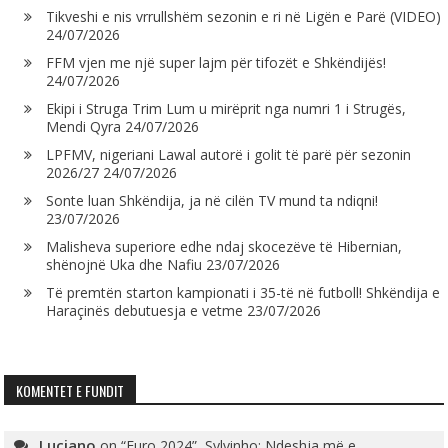
Tikveshi e nis vrrullshëm sezonin e ri në Ligën e Parë (VIDEO)
24/07/2026
FFM vjen me një super lajm për tifozët e Shkëndijës!
24/07/2026
Ekipi i Struga Trim Lum u mirëprit nga numri 1 i Strugës,
Mendi Qyra
24/07/2026
LPFMV, nigeriani Lawal autorë i golit të parë për sezonin
2026/27
24/07/2026
Sonte luan Shkëndija, ja në cilën TV mund ta ndiqni!
23/07/2026
Malisheva superiore edhe ndaj skocezëve të Hibernian,
shënojnë Uka dhe Nafiu
23/07/2026
Të premtën starton kampionati i 35-të në futboll! Shkëndija e
Haraçinës debutuesja e vetme
23/07/2026
KOMENTET E FUNDIT
Luciano
on
“Euro 2024”, Sylvinho: Ndeshja më e