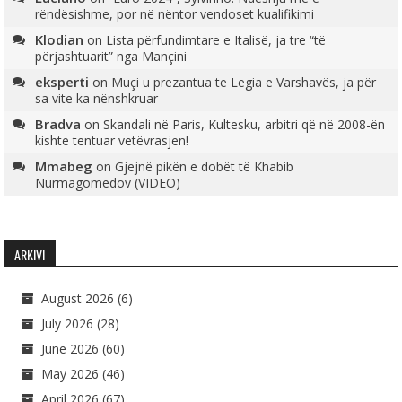
rëndësishme, por në nëntor vendoset kualifikimi
Klodian
on
Lista përfundimtare e Italisë, ja tre “të
përjashtuarit” nga Mançini
eksperti
on
Muçi u prezantua te Legia e Varshavës, ja për
sa vite ka nënshkruar
Bradva
on
Skandali në Paris, Kultesku, arbitri që në 2008-ën
kishte tentuar vetëvrasjen!
Mmabeg
on
Gjejnë pikën e dobët të Khabib
Nurmagomedov (VIDEO)
ARKIVI
August 2026
(6)
July 2026
(28)
June 2026
(60)
May 2026
(46)
April 2026
(67)