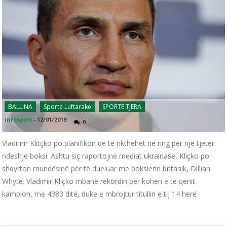
BALLINA
Sporte Luftarake
SPORTE TJERA
infosport
-
12/01/2019
0
Vladimir Klitçko po planifikon që të rikthehet në ring për një tjetër
ndeshje boksi. Ashtu siç raportojnë mediat ukrainase, Kliçko po
shqyrton mundësinë për të dueluar me boksierin britanik, Dillian
Whyte. Vladimir Kliçko mbanë rekordin për kohën e të qenit
kampion, me 4383 ditë, duke e mbrojtur titullin e tij 14 herë