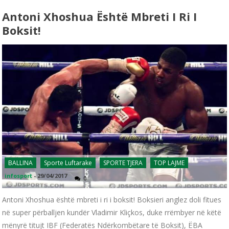
Antoni Xhoshua Është Mbreti I Ri I
Boksit!
BALLINA
Sporte Luftarake
SPORTE TJERA
TOP LAJME
infosport
-
29/04/2017
0
Antoni Xhoshua është mbreti i ri i boksit! Boksieri anglez doli fitues
në super përballjen kundër Vladimir Kliçkos, duke rrëmbyer në këtë
mënyrë titujt IBF (Federatës Ndërkombëtare të Boksit), ËBA