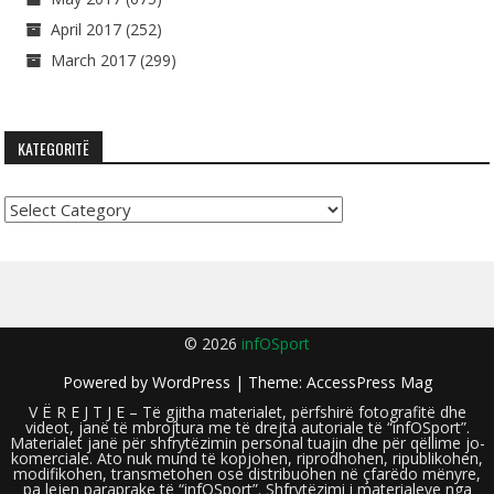
April 2017
(252)
March 2017
(299)
KATEGORITË
Kategoritë
© 2026
infOSport
Powered by
WordPress
| Theme:
AccessPress Mag
V Ë R E J T J E – Të gjitha materialet, përfshirë fotografitë dhe
videot, janë të mbrojtura me të drejta autoriale të “infOSport”.
Materialet janë për shfrytëzimin personal tuajin dhe për qëllime jo-
komerciale. Ato nuk mund të kopjohen, riprodhohen, ripublikohen,
modifikohen, transmetohen ose distribuohen në çfarëdo mënyre,
pa lejen paraprake të “infOSport”. Shfrytëzimi i materialeve nga