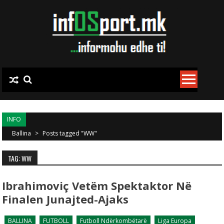
Skip to content
INFO
Ballina
>
Posts tagged "WW"
TAG: WW
Ibrahimoviç Vetëm Spektaktor Në
Finalen Junajted-Ajaks
BALLINA
FUTBOLL
Futboll Ndërkombëtarë
Liga Europa