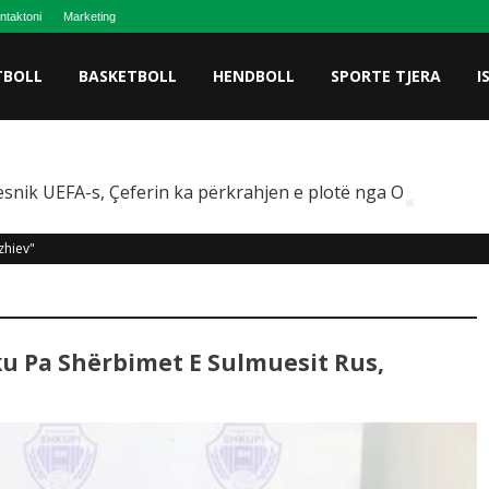
ntaktoni
Marketing
TBOLL
BASKETBOLL
HENDBOLL
SPORTE TJERA
I
snik UEFA-s, Çeferin ka përkrahjen e plotë nga Omeragiç
zhiev"
u Pa Shërbimet E Sulmuesit Rus,