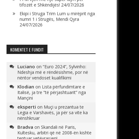
tifozët e Shkëndijës!
24/07/2026
Ekipi i Struga Trim Lum u mirëprit nga
numri 1 i Strugës, Mendi Qyra
24/07/2026
KOMENTET E FUNDIT
Luciano
on
“Euro 2024”, Sylvinho:
Ndeshja më e rëndësishme, por në
nëntor vendoset kualifikimi
Klodian
on
Lista përfundimtare e
Italisë, ja tre “të përjashtuarit” nga
Mançini
eksperti
on
Muçi u prezantua te
Legia e Varshavës, ja për sa vite ka
nënshkruar
Bradva
on
Skandali në Paris,
Kultesku, arbitri që në 2008-ën kishte
tentuar vetëvrasjen!