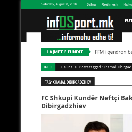
Skip to content
Saturday, August 8, 2026
Ballina
Rreth nesh
Na ko
FU
FFM i qëndron be
LAJMET E FUNDIT
INFO
Ballina
>
Posts tagged "Xhamal Dibirgad
TAG: XHAMAL DIBIRGADZHIEV
FC Shkupi Kundër Neftçi Bak
Dibirgadzhiev