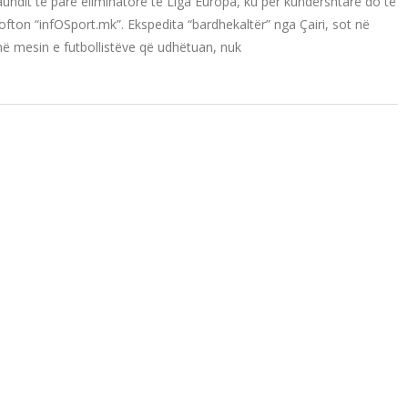
aundit të parë eliminatorë të Liga Europa, ku për kundërshtarë do të
ofton “infOSport.mk”. Ekspedita “bardhekaltër” nga Çairi, sot në
në mesin e futbollistëve që udhëtuan, nuk