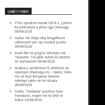
LAJMET E FUNDIT
FFM i qëndron besnik UEFA-s, Çeferin
ka përkrahjen e plotë nga Omeragiç
08/08/2026
Gafuri: Në Shtip ndaj Bregallnicës
udhëtojmë për një rezultat pozitiv
08/08/2026
Asani flet në prag të ndeshjes me
Tikveshin: Tre pikët duhet të mbeten
në Kumanovë!
08/08/2026
Analiza e vendimeve të arbitrëve në
ndeshjen Shkëndija (H) – Sileksi, VAR-i
me në krye Benjamin Kerimin
ndërhyri saktë në tre situata
08/08/2026
SHBA, “Dardania” pushton Gran
Paradison, majën më të lartë të
Italisë
04/08/2026