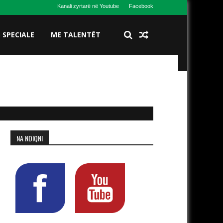
Kanali zyrtarë në Youtube
Facebook
S SPECIALE
ME TALENTËT
NA NDIQNI