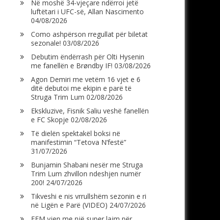
Në moshë 34-vjeçare ndërroi jetë
luftëtari i UFC-së, Allan Nascimento
04/08/2026
Como ashpërson rregullat për biletat
sezonale!
03/08/2026
Debutim ëndërrash për Olti Hysenin
me fanellën e Brøndby IF!
03/08/2026
Agon Demiri me vetëm 16 vjet e 6
ditë debutoi me ekipin e parë të
Struga Trim Lum
02/08/2026
Ekskluzive, Fisnik Saliu veshë fanellën
e FC Skopje
02/08/2026
Të dielën spektakël boksi në
manifestimin “Tetova N’festë”
31/07/2026
Bunjamin Shabani nesër me Struga
Trim Lum zhvillon ndeshjen numër
200!
24/07/2026
Tikveshi e nis vrrullshëm sezonin e ri
në Ligën e Parë (VIDEO)
24/07/2026
FFM vjen me një super lajm për