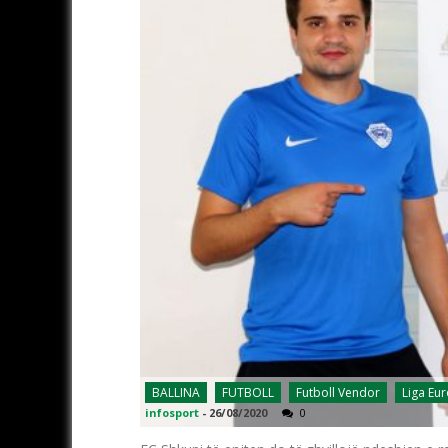
BALLINA
FUTBOLL
Futboll Vendor
Liga Eu
infosport
-
26/08/2020
0