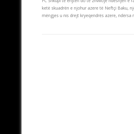
FC Shkupi të enjten do të zhvillojë ndeshjen e r
ketë skuadrën e njohur azere të Neftçi Baku, nj
mëngjes u nis drejt kryeqendrës azere, ndërsa 