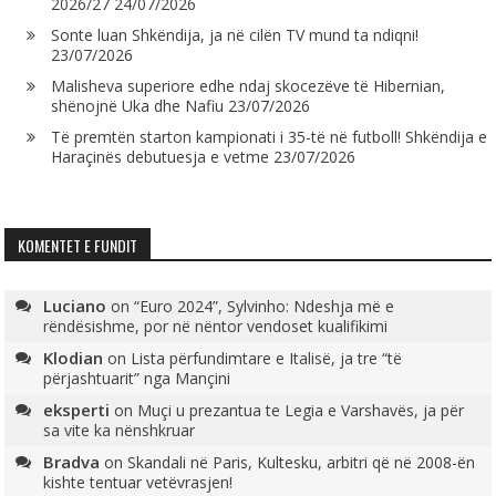
2026/27
24/07/2026
Sonte luan Shkëndija, ja në cilën TV mund ta ndiqni!
23/07/2026
Malisheva superiore edhe ndaj skocezëve të Hibernian,
shënojnë Uka dhe Nafiu
23/07/2026
Të premtën starton kampionati i 35-të në futboll! Shkëndija e
Haraçinës debutuesja e vetme
23/07/2026
KOMENTET E FUNDIT
Luciano
on
“Euro 2024”, Sylvinho: Ndeshja më e
rëndësishme, por në nëntor vendoset kualifikimi
Klodian
on
Lista përfundimtare e Italisë, ja tre “të
përjashtuarit” nga Mançini
eksperti
on
Muçi u prezantua te Legia e Varshavës, ja për
sa vite ka nënshkruar
Bradva
on
Skandali në Paris, Kultesku, arbitri që në 2008-ën
kishte tentuar vetëvrasjen!