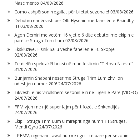
Nascimento
04/08/2026
Como ashpërson rregullat për biletat sezonale!
03/08/2026
Debutim ëndërrash për Olti Hysenin me fanellën e Brøndby
IF!
03/08/2026
Agon Demiri me vetëm 16 vjet e 6 ditë debutoi me ekipin e
parë të Struga Trim Lum
02/08/2026
Ekskluzive, Fisnik Saliu veshë fanellën e FC Skopje
02/08/2026
Të dielën spektakël boksi në manifestimin “Tetova N’festë”
31/07/2026
Bunjamin Shabani nesër me Struga Trim Lum zhvillon
ndeshjen numër 200!
24/07/2026
Tikveshi e nis vrrullshëm sezonin e ri në Ligën e Parë (VIDEO)
24/07/2026
FFM vjen me një super lajm për tifozët e Shkëndijës!
24/07/2026
Ekipi i Struga Trim Lum u mirëprit nga numri 1 i Strugës,
Mendi Qyra
24/07/2026
LPFMV, nigeriani Lawal autorë i golit të parë për sezonin