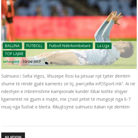
BALLINA
FUTBOLL
Futboll Ndërkombëtarë
La Liga
TOP LAJME
infosport
-
10/04/2017
0
Sulmuesi i Selta Vigos, Xhuzepe Rosi ka pësuar një tjetër dëmtim
shumë të rëndë gjatë karrierës së tij, pwrcjellw infOSport.mk”. Ai në
ndeshjen e mbrëmshme kampionale kundër Eibar kishte shqyer
ligamentet në gjurin e majtë, me ç’rast pritet të mungojë nga 6-7
muaj nga fushat e blerta. Rikujtojmë sulmuesi italian një dëmtim
NA NDIQNI