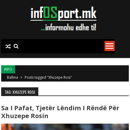
Skip to content
INFO
Ballina
>
Posts tagged "Xhuzepe Rosi"
TAG: XHUZEPE ROSI
Sa I Pafat, Tjetër Lëndim I Rëndë Për
Xhuzepe Rosin