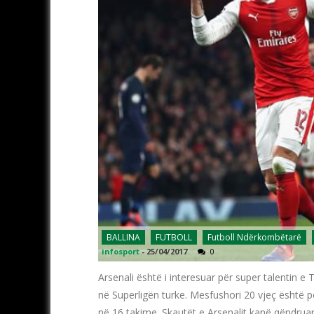
BALLINA
FUTBOLL
Futboll Ndërkombëtarë
infosport
-
25/04/2017
0
Arsenali është i interesuar për super talentin e
në Superligën turke. Mesfushori 20 vjeç është për
në 16 takime. Skautët e Arsenalit kanë qëndrua