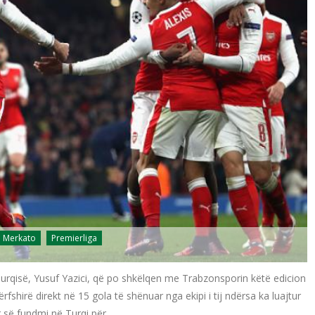
Merkato
Premierliga
 Turqisë, Yusuf Yazici, që po shkëlqen me Trabzonsporin këtë edicion
fshirë direkt në 15 gola të shënuar nga ekipi i tij ndërsa ka luajtur
r së fundmi në Turqi për