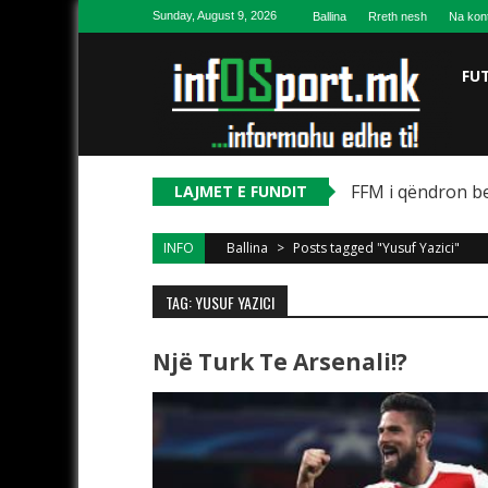
Skip to content
Sunday, August 9, 2026
Ballina
Rreth nesh
Na kon
FU
FFM i qëndron be
LAJMET E FUNDIT
INFO
Ballina
>
Posts tagged "Yusuf Yazici"
TAG: YUSUF YAZICI
Një Turk Te Arsenali!?