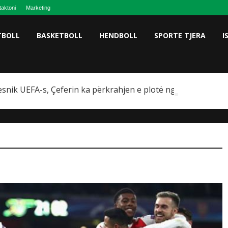
taktoni
Marketing
TBOLL
BASKETBOLL
HENDBOLL
SPORTE TJERA
I
snik UEFA-s, Çeferin ka përkrahjen e plotë nga Omeragiç