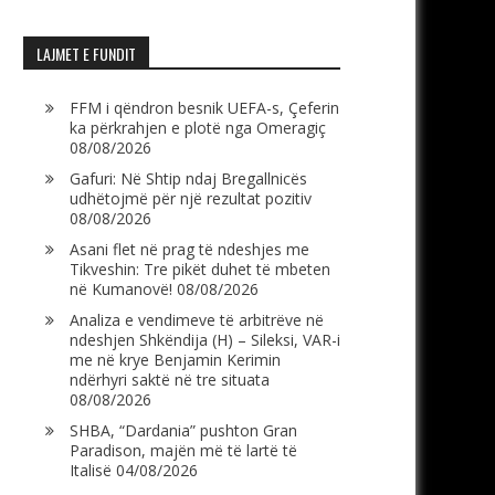
LAJMET E FUNDIT
FFM i qëndron besnik UEFA-s, Çeferin
ka përkrahjen e plotë nga Omeragiç
08/08/2026
Gafuri: Në Shtip ndaj Bregallnicës
udhëtojmë për një rezultat pozitiv
08/08/2026
Asani flet në prag të ndeshjes me
Tikveshin: Tre pikët duhet të mbeten
në Kumanovë!
08/08/2026
Analiza e vendimeve të arbitrëve në
ndeshjen Shkëndija (H) – Sileksi, VAR-i
me në krye Benjamin Kerimin
ndërhyri saktë në tre situata
08/08/2026
SHBA, “Dardania” pushton Gran
Paradison, majën më të lartë të
Italisë
04/08/2026