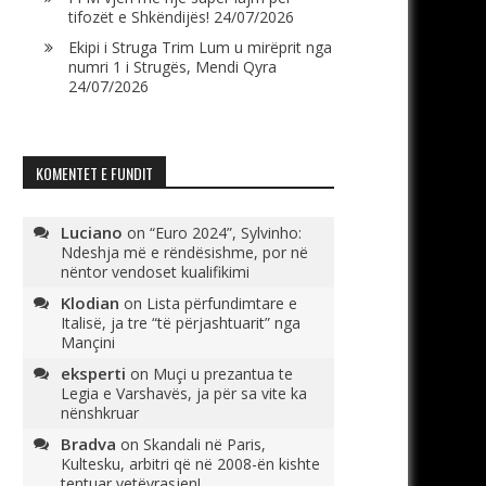
tifozët e Shkëndijës!
24/07/2026
Ekipi i Struga Trim Lum u mirëprit nga
numri 1 i Strugës, Mendi Qyra
24/07/2026
KOMENTET E FUNDIT
Luciano
on
“Euro 2024”, Sylvinho:
Ndeshja më e rëndësishme, por në
nëntor vendoset kualifikimi
Klodian
on
Lista përfundimtare e
Italisë, ja tre “të përjashtuarit” nga
Mançini
eksperti
on
Muçi u prezantua te
Legia e Varshavës, ja për sa vite ka
nënshkruar
Bradva
on
Skandali në Paris,
Kultesku, arbitri që në 2008-ën kishte
tentuar vetëvrasjen!