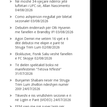
Në moshë 34-vjeçare ndërroi jetë
luftëtari i UFC-së, Allan Nascimento
04/08/2026
Como ashpërson rregullat për biletat
sezonale!
03/08/2026
Debutim ëndërrash për Olti Hysenin
me fanellën e Brøndby IF!
03/08/2026
Agon Demiri me vetëm 16 vjet e 6
ditë debutoi me ekipin e parë të
Struga Trim Lum
02/08/2026
Ekskluzive, Fisnik Saliu veshë fanellën
e FC Skopje
02/08/2026
Të dielën spektakël boksi në
manifestimin “Tetova N’festë”
31/07/2026
Bunjamin Shabani nesër me Struga
Trim Lum zhvillon ndeshjen numër
200!
24/07/2026
Tikveshi e nis vrrullshëm sezonin e ri
në Ligën e Parë (VIDEO)
24/07/2026
FFM vjen me një super lajm për