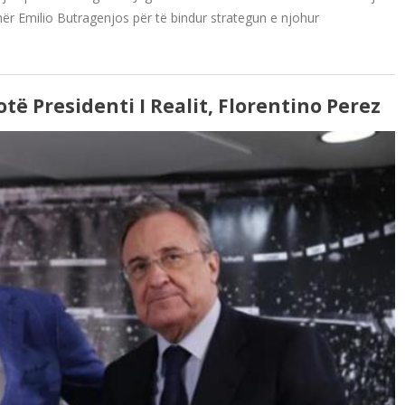
ër Emilio Butragenjos për të bindur strategun e njohur
otë Presidenti I Realit, Florentino Perez