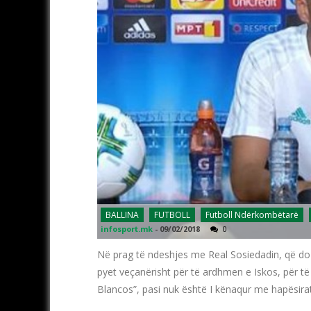
BALLINA
FUTBOLL
Futboll Ndërkombëtarë
infosport.mk
-
09/02/2018
0
Në prag të ndeshjes me Real Sosiedadin, që do të
pyet veçanërisht për të ardhmen e Iskos, për të 
Blancos”, pasi nuk është I kënaqur me hapësira