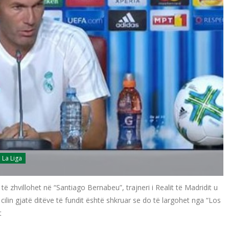
La Liga
 zhvillohet në “Santiago Bernabeu”, trajneri i Realit të Madridit u
cilin gjatë ditëve të fundit është shkruar se do të largohet nga “Los
t