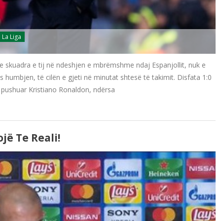
La Liga
 se skuadra e tij në ndeshjen e mbrëmshme ndaj Espanjollit, nuk e
 humbjen, të cilën e gjeti në minutat shtesë të takimit. Disfata 1:0
të pushuar Kristiano Ronaldon, ndërsa
jë Te Reali!