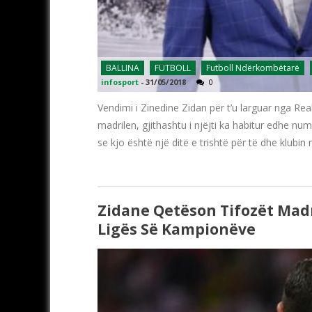
BALLINA
FUTBOLL
Futboll Ndërkombëtarë
infosport
-
31/05/2018
0
Vendimi i Zinedine Zidan për t’u larguar nga Reali
madrilen, gjithashtu i njëjti ka habitur edhe num
se kjo është një ditë e trishtë për të dhe klubin 
Zidane Qetëson Tifozët Madr
Ligës Së Kampionëve