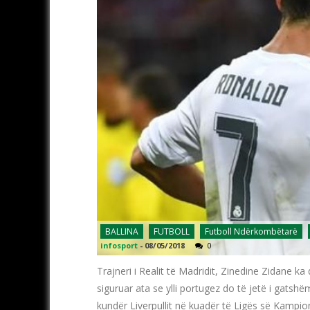
BALLINA
FUTBOLL
Futboll Ndërkombëtarë
infosport
-
08/05/2018
0
Trajneri i Realit të Madridit, Zinedine Zidane ka
siguruar ata se ylli portugez do të jetë i gatsh
kundër Liverpullit në kuadër të Ligës së Kampion