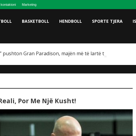
 kontaktoni
Marketing
TBOLL
BASKETBOLL
HENDBOLL
SPORTE TJERA
I
 pushton Gran Paradison, majën më të lartë të Italisë
eali, Por Me Një Kusht!