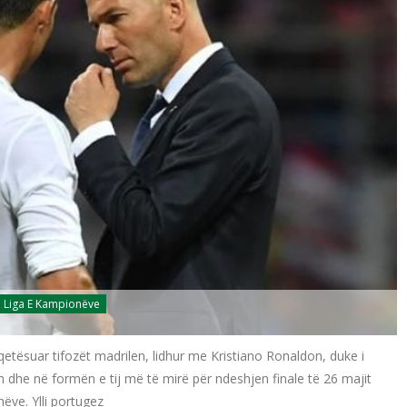
Liga E Kampionëve
 qetësuar tifozët madrilen, lidhur me Kristiano Ronaldon, duke i
ëm dhe në formën e tij më të mirë për ndeshjen finale të 26 majit
ëve. Ylli portugez