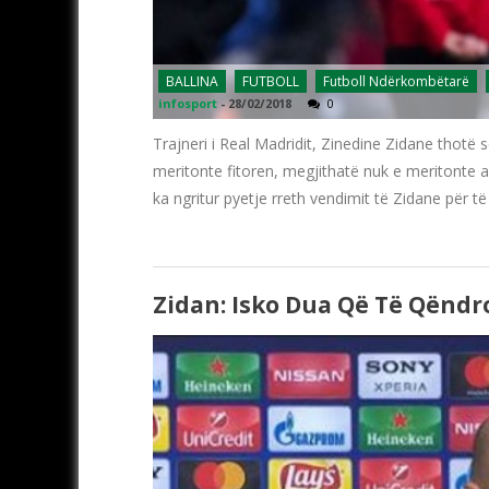
BALLINA
FUTBOLL
Futboll Ndërkombëtarë
infosport
-
28/02/2018
0
Trajneri i Real Madridit, Zinedine Zidane thotë
meritonte fitoren, megjithatë nuk e meritonte as
ka ngritur pyetje rreth vendimit të Zidane për 
Zidan: Isko Dua Që Të Qëndro