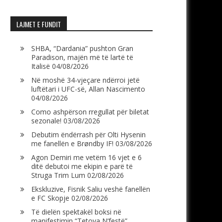
LAJMET E FUNDIT
SHBA, “Dardania” pushton Gran
Paradison, majën më të lartë të
Italisë
04/08/2026
Në moshë 34-vjeçare ndërroi jetë
luftëtari i UFC-së, Allan Nascimento
04/08/2026
Como ashpërson rregullat për biletat
sezonale!
03/08/2026
Debutim ëndërrash për Olti Hysenin
me fanellën e Brøndby IF!
03/08/2026
Agon Demiri me vetëm 16 vjet e 6
ditë debutoi me ekipin e parë të
Struga Trim Lum
02/08/2026
Ekskluzive, Fisnik Saliu veshë fanellën
e FC Skopje
02/08/2026
Të dielën spektakël boksi në
manifestimin “Tetova N’festë”