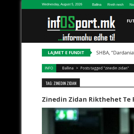
Skip to content
Wednesday, August 5, 2026
Ballina
Rreth nesh
Na
FU
SHBA, “Dardania”
LAJMET E FUNDIT
INFO
Ballina
>
Posts tagged "zinedin zidan"
TAG: ZINEDIN ZIDAN
Zinedin Zidan Rikthehet Te R