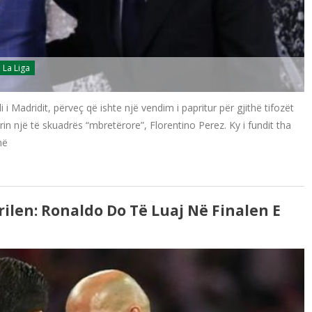
La Liga
 i Madridit, përveç që ishte një vendim i papritur për gjithë tifozët
rin një të skuadrës “mbretërore”, Florentino Perez. Ky i fundit tha
në
ilen: Ronaldo Do Të Luaj Në Finalen E