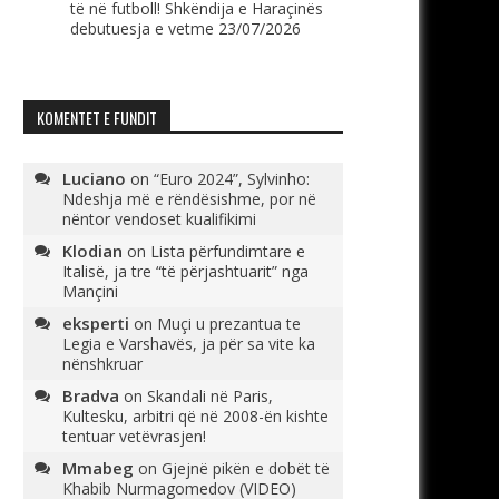
të në futboll! Shkëndija e Haraçinës
debutuesja e vetme
23/07/2026
KOMENTET E FUNDIT
Luciano
on
“Euro 2024”, Sylvinho:
Ndeshja më e rëndësishme, por në
nëntor vendoset kualifikimi
Klodian
on
Lista përfundimtare e
Italisë, ja tre “të përjashtuarit” nga
Mançini
eksperti
on
Muçi u prezantua te
Legia e Varshavës, ja për sa vite ka
nënshkruar
Bradva
on
Skandali në Paris,
Kultesku, arbitri që në 2008-ën kishte
tentuar vetëvrasjen!
Mmabeg
on
Gjejnë pikën e dobët të
Khabib Nurmagomedov (VIDEO)