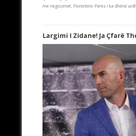
me negocimet. Florentino Perez i ka dhënë urdh
Largimi I Zidane! Ja Çfarë Th