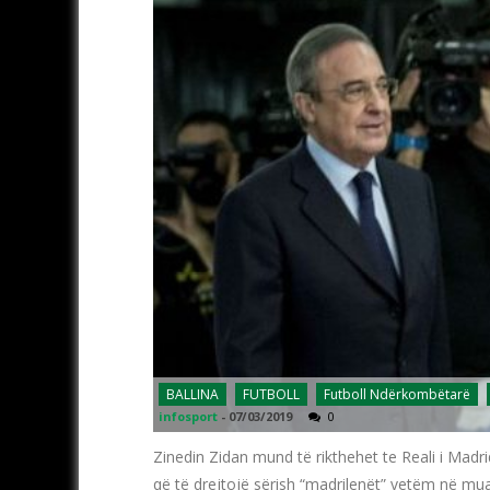
BALLINA
FUTBOLL
Futboll Ndërkombëtarë
infosport
-
07/03/2019
0
Zinedin Zidan mund të rikthehet te Reali i Madri
që të drejtojë sërish “madrilenët” vetëm në mua