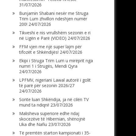
31/07/2026
Bunjamin Shabani nesër me Struga
Trim Lum zhvillon ndeshjen numër
200!
24/07/2026
Tikveshi e nis vrrullshëm sezonin e ri
në Ligën e Parë (VIDEO)
24/07/2026
FFM vjen me një super lajm për
tifozët e Shkëndijës!
24/07/2026
Ekipi i Struga Trim Lum u mirëprit nga
numri 1 i Strugës, Mendi Qyra
24/07/2026
LPFMV, nigeriani Lawal autorë i golit
të parë për sezonin 2026/27
24/07/2026
Sonte luan Shkëndija, ja në cilën TV
mund ta ndiqni!
23/07/2026
Malisheva superiore edhe ndaj
skocezëve të Hibernian, shënojnë
Uka dhe Nafiu
23/07/2026
Të premtën starton kampionati i 35-