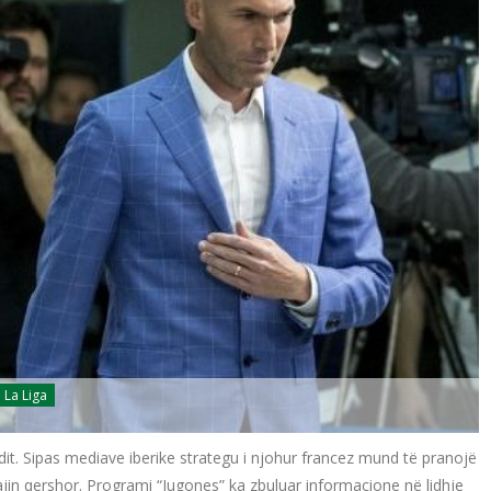
La Liga
dit. Sipas mediave iberike strategu i njohur francez mund të pranojë
jin qershor. Programi “Jugones” ka zbuluar informacione në lidhje