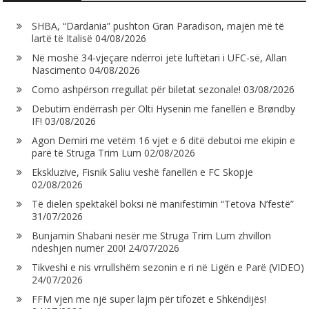
SHBA, “Dardania” pushton Gran Paradison, majën më të
lartë të Italisë
04/08/2026
Në moshë 34-vjeçare ndërroi jetë luftëtari i UFC-së, Allan
Nascimento
04/08/2026
Como ashpërson rregullat për biletat sezonale!
03/08/2026
Debutim ëndërrash për Olti Hysenin me fanellën e Brøndby
IF!
03/08/2026
Agon Demiri me vetëm 16 vjet e 6 ditë debutoi me ekipin e
parë të Struga Trim Lum
02/08/2026
Ekskluzive, Fisnik Saliu veshë fanellën e FC Skopje
02/08/2026
Të dielën spektakël boksi në manifestimin “Tetova N’festë”
31/07/2026
Bunjamin Shabani nesër me Struga Trim Lum zhvillon
ndeshjen numër 200!
24/07/2026
Tikveshi e nis vrrullshëm sezonin e ri në Ligën e Parë (VIDEO)
24/07/2026
FFM vjen me një super lajm për tifozët e Shkëndijës!