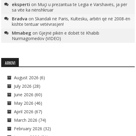
eksperti
on
Muçi u prezantua te Legia e Varshavës, ja për
sa vite ka nënshkruar
Bradva
on
Skandali në Paris, Kultesku, arbitri që në 2008-ën
kishte tentuar vetëvrasjen!
Mmabeg
on
Gjejnë pikën e dobët të Khabib
Nurmagomedov (VIDEO)
ARKIVI
August 2026
(6)
July 2026
(28)
June 2026
(60)
May 2026
(46)
April 2026
(67)
March 2026
(74)
February 2026
(32)