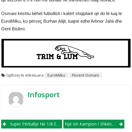
Osmani kështu bëhet futbollisti i katërt shqiptarë që do të luaj te
EuroMilku, ku përveç Burhan Alijit, luajnë edhe Arbnor Jahii dhe
Gent Bislimi.
Gjithsej të etiketuara
EuroMilku
Florent Osmani
Infosport
Post navigation
Super Përballje Në 1/8 E Finales, Shkëndija-Rabotniçki
Një Ish Kampion I Shkëndijës, I Bashkohet Skopjes