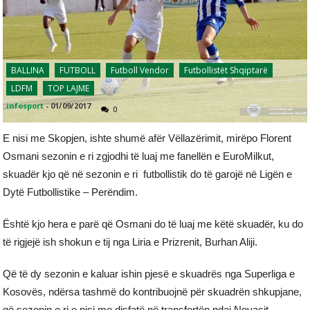
BALLINA
FUTBOLL
Futboll Vendor
Futbollistët Shqiptarë
LDFM
TOP LAJME
infosport
-
01/09/2017
0
E nisi me Skopjen, ishte shumë afër Vëllazërimit, mirëpo Florent
Osmani sezonin e ri zgjodhi të luaj me fanellën e EuroMilkut,
skuadër kjo që në sezonin e ri futbollistik do të garojë në Ligën e
Dytë Futbollistike – Perëndim.
Është kjo hera e parë që Osmani do të luaj me këtë skuadër, ku do
të rigjejë ish shokun e tij nga Liria e Prizrenit, Burhan Aliji.
Që të dy sezonin e kaluar ishin pjesë e skuadrës nga Superliga e
Kosovës, ndërsa tashmë do kontribuojnë për skuadrën shkupjane,
që sezonin e ri e nisi me disfatë në transfertën ndaj Novacit.