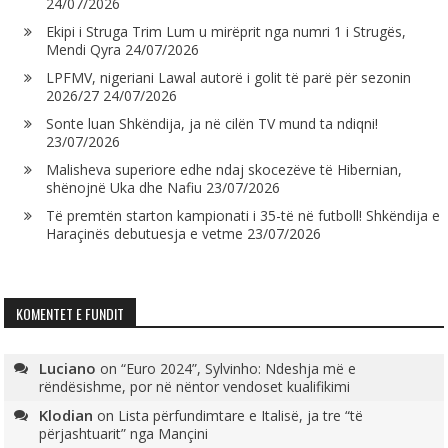
24/07/2026
Ekipi i Struga Trim Lum u mirëprit nga numri 1 i Strugës,
Mendi Qyra
24/07/2026
LPFMV, nigeriani Lawal autorë i golit të parë për sezonin
2026/27
24/07/2026
Sonte luan Shkëndija, ja në cilën TV mund ta ndiqni!
23/07/2026
Malisheva superiore edhe ndaj skocezëve të Hibernian,
shënojnë Uka dhe Nafiu
23/07/2026
Të premtën starton kampionati i 35-të në futboll! Shkëndija e
Haraçinës debutuesja e vetme
23/07/2026
KOMENTET E FUNDIT
Luciano
on
“Euro 2024”, Sylvinho: Ndeshja më e
rëndësishme, por në nëntor vendoset kualifikimi
Klodian
on
Lista përfundimtare e Italisë, ja tre “të
përjashtuarit” nga Mançini