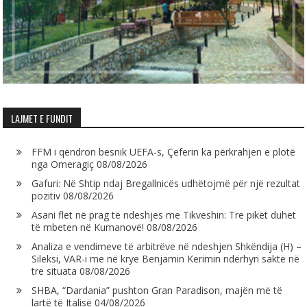
LAJMET E FUNDIT
FFM i qëndron besnik UEFA-s, Çeferin ka përkrahjen e plotë
nga Omeragiç
08/08/2026
Gafuri: Në Shtip ndaj Bregallnicës udhëtojmë për një rezultat
pozitiv
08/08/2026
Asani flet në prag të ndeshjes me Tikveshin: Tre pikët duhet
të mbeten në Kumanovë!
08/08/2026
Analiza e vendimeve të arbitrëve në ndeshjen Shkëndija (H) –
Sileksi, VAR-i me në krye Benjamin Kerimin ndërhyri saktë në
tre situata
08/08/2026
SHBA, “Dardania” pushton Gran Paradison, majën më të
lartë të Italisë
04/08/2026