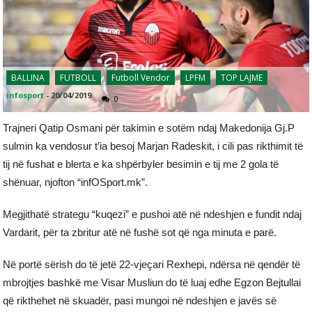
BALLINA
FUTBOLL
Futboll Vendor
LPFM
TOP LAJME
infosport
-
20/04/2019
0
Trajneri Qatip Osmani për takimin e sotëm ndaj Makedonija Gj.P
sulmin ka vendosur t’ia besoj Marjan Radeskit, i cili pas rikthimit të
tij në fushat e blerta e ka shpërbyler besimin e tij me 2 gola të
shënuar, njofton “infOSport.mk”.
Megjithatë strategu “kuqezi” e pushoi atë në ndeshjen e fundit ndaj
Vardarit, për ta zbritur atë në fushë sot që nga minuta e parë.
Në portë sërish do të jetë 22-vjeçari Rexhepi, ndërsa në qendër të
mbrojtjes bashkë me Visar Musliun do të luaj edhe Egzon Bejtullai
që rikthehet në skuadër, pasi mungoi në ndeshjen e javës së