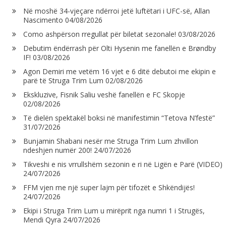
Në moshë 34-vjeçare ndërroi jetë luftëtari i UFC-së, Allan
Nascimento
04/08/2026
Como ashpërson rregullat për biletat sezonale!
03/08/2026
Debutim ëndërrash për Olti Hysenin me fanellën e Brøndby
IF!
03/08/2026
Agon Demiri me vetëm 16 vjet e 6 ditë debutoi me ekipin e
parë të Struga Trim Lum
02/08/2026
Ekskluzive, Fisnik Saliu veshë fanellën e FC Skopje
02/08/2026
Të dielën spektakël boksi në manifestimin “Tetova N’festë”
31/07/2026
Bunjamin Shabani nesër me Struga Trim Lum zhvillon
ndeshjen numër 200!
24/07/2026
Tikveshi e nis vrrullshëm sezonin e ri në Ligën e Parë (VIDEO)
24/07/2026
FFM vjen me një super lajm për tifozët e Shkëndijës!
24/07/2026
Ekipi i Struga Trim Lum u mirëprit nga numri 1 i Strugës,
Mendi Qyra
24/07/2026