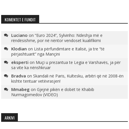
KOMENTET E FUNDIT
Luciano
on
“Euro 2024”, Sylvinho: Ndeshja më e
rëndësishme, por në nëntor vendoset kualifikimi
Klodian
on
Lista përfundimtare e Italisë, ja tre “të
përjashtuarit” nga Mançini
eksperti
on
Muçi u prezantua te Legia e Varshavës, ja për
sa vite ka nënshkruar
Bradva
on
Skandali në Paris, Kultesku, arbitri që në 2008-ën
kishte tentuar vetëvrasjen!
Mmabeg
on
Gjejnë pikën e dobët të Khabib
Nurmagomedov (VIDEO)
ARKIVI