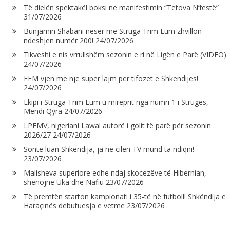
Të dielën spektakël boksi në manifestimin “Tetova N’festë”
31/07/2026
Bunjamin Shabani nesër me Struga Trim Lum zhvillon
ndeshjen numër 200!
24/07/2026
Tikveshi e nis vrrullshëm sezonin e ri në Ligën e Parë (VIDEO)
24/07/2026
FFM vjen me një super lajm për tifozët e Shkëndijës!
24/07/2026
Ekipi i Struga Trim Lum u mirëprit nga numri 1 i Strugës,
Mendi Qyra
24/07/2026
LPFMV, nigeriani Lawal autorë i golit të parë për sezonin
2026/27
24/07/2026
Sonte luan Shkëndija, ja në cilën TV mund ta ndiqni!
23/07/2026
Malisheva superiore edhe ndaj skocezëve të Hibernian,
shënojnë Uka dhe Nafiu
23/07/2026
Të premtën starton kampionati i 35-të në futboll! Shkëndija e
Haraçinës debutuesja e vetme
23/07/2026