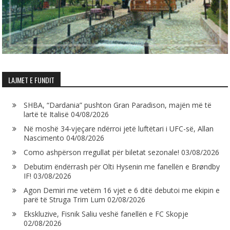
LAJMET E FUNDIT
SHBA, “Dardania” pushton Gran Paradison, majën më të
lartë të Italisë
04/08/2026
Në moshë 34-vjeçare ndërroi jetë luftëtari i UFC-së, Allan
Nascimento
04/08/2026
Como ashpërson rregullat për biletat sezonale!
03/08/2026
Debutim ëndërrash për Olti Hysenin me fanellën e Brøndby
IF!
03/08/2026
Agon Demiri me vetëm 16 vjet e 6 ditë debutoi me ekipin e
parë të Struga Trim Lum
02/08/2026
Ekskluzive, Fisnik Saliu veshë fanellën e FC Skopje
02/08/2026