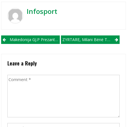
Infosport
Post navigation
Makedonija GJ.P Prezanton Brazilianin Fernandinjo
ZYRTARE, Milani Bënë Transferimin E Parë Nga Real Madridi
Leave a Reply