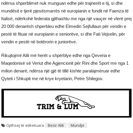
ndërsa shperblimet nuk munguan edhe për trajnerët e tij, si dhe
mundësit e tjerë pjesësmarrës në europianin e fundit në Faenza të
Italisë, ndërkohë federata gjithashtu me nga një vauçer në vlerë prej
20 000 denarësh shperbleu edhe Elmedin Sejfullaun për vendin e
pestë të fituar në europianin e seniorëve, si dhe Fati Vejselin, për
vendin e pestë në botërorin e juniorëve.
Rikujtojmë Alili më herët u shpërblye edhe nga Qeveria e
Maqedonisë së Veriut dhe Agjencionit për Rini dhe Sport me nga 1
milion denarë, ndërsa një gjë të tillë kishte paralajmëruar edhe
Qyteti i Shkupit me në krye kryetarin, Petre Shilegov.
Gjithsej të etiketuara
Besir Alili
Mundje