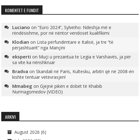
KOMENTET E FUNDIT
Luciano
on
“Euro 2024”, Sylvinho: Ndeshja më e
rëndësishme, por në nëntor vendoset kualifikimi
Klodian
on
Lista përfundimtare e Italisë, ja tre “të
përjashtuarit” nga Mançini
eksperti
on
Muçi u prezantua te Legia e Varshavës, ja për
sa vite ka nënshkruar
Bradva
on
Skandali në Paris, Kultesku, arbitri që në 2008-ën
kishte tentuar vetëvrasjen!
Mmabeg
on
Gjejnë pikën e dobët të Khabib
Nurmagomedov (VIDEO)
ARKIVI
August 2026
(6)