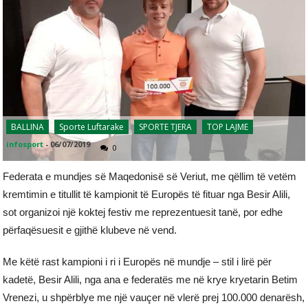
BALLINA
Sporte Luftarake
SPORTE TJERA
TOP LAJME
infosport
-
06/07/2019
0
Federata e mundjes së Maqedonisë së Veriut, me qëllim të vetëm
kremtimin e titullit të kampionit të Europës të fituar nga Besir Alili,
sot organizoi një koktej festiv me reprezentuesit tanë, por edhe
përfaqësuesit e gjithë klubeve në vend.
Me këtë rast kampioni i ri i Europës në mundje – stil i lirë për
kadetë, Besir Alili, nga ana e federatës me në krye kryetarin Betim
Vrenezi, u shpërblye me një vauçer në vlerë prej 100.000 denarësh,