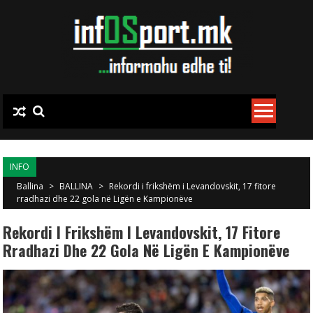
Skip to content
INFO
Ballina
>
BALLINA
>
Rekordi i frikshëm i Levandovskit, 17 fitore
rradhazi dhe 22 gola në Ligën e Kampionëve
Rekordi I Frikshëm I Levandovskit, 17 Fitore
Rradhazi Dhe 22 Gola Në Ligën E Kampionëve