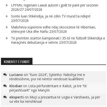
LPFMV, nigeriani Lawal autorë i golit të parë për sezonin
2026/27
24/07/2026
Sonte luan Shkëndija, ja në cilën TV mund ta ndiqni!
23/07/2026
Malisheva superiore edhe ndaj skocezëve të Hibernian,
shënojnë Uka dhe Nafiu
23/07/2026
Të premtën starton kampionati i 35-të në futboll! Shkëndija e
Haraçinës debutuesja e vetme
23/07/2026
KOMENTET E FUNDIT
Luciano
on
“Euro 2024”, Sylvinho: Ndeshja më e
rëndësishme, por në nëntor vendoset kualifikimi
Klodian
on
Lista përfundimtare e Italisë, ja tre “të
përjashtuarit” nga Mançini
eksperti
on
Muçi u prezantua te Legia e Varshavës, ja për
sa vite ka nënshkruar