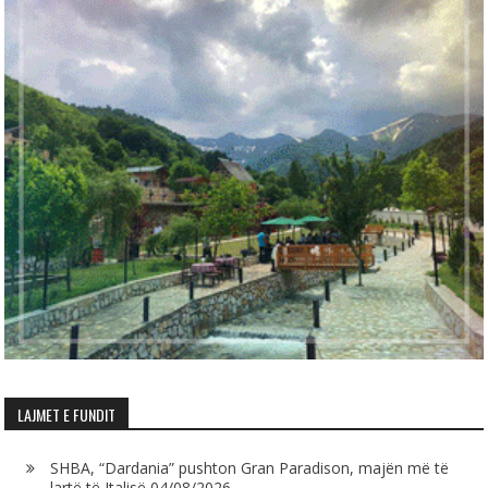
LAJMET E FUNDIT
SHBA, “Dardania” pushton Gran Paradison, majën më të
lartë të Italisë
04/08/2026