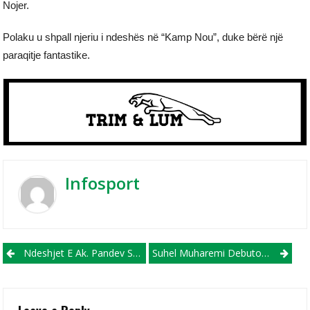
Nojer.
Polaku u shpall njeriu i ndeshës në “Kamp Nou”, duke bërë një
paraqitje fantastike.
Infosport
Post navigation
Ndeshjet E Ak. Pandev Së Shpejti Do Të Transmetohen Në “Sport Klub”
Suhel Muharemi Debuton Me Struga Trim Lum