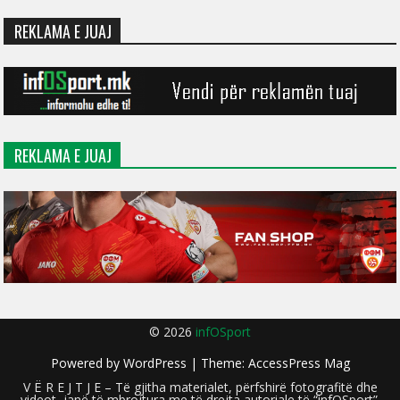
REKLAMA E JUAJ
REKLAMA E JUAJ
© 2026
infOSport
Powered by
WordPress
| Theme:
AccessPress Mag
V Ë R E J T J E – Të gjitha materialet, përfshirë fotografitë dhe
videot, janë të mbrojtura me të drejta autoriale të “infOSport”.