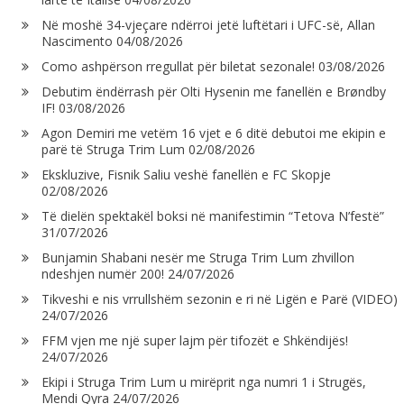
Në moshë 34-vjeçare ndërroi jetë luftëtari i UFC-së, Allan
Nascimento
04/08/2026
Como ashpërson rregullat për biletat sezonale!
03/08/2026
Debutim ëndërrash për Olti Hysenin me fanellën e Brøndby
IF!
03/08/2026
Agon Demiri me vetëm 16 vjet e 6 ditë debutoi me ekipin e
parë të Struga Trim Lum
02/08/2026
Ekskluzive, Fisnik Saliu veshë fanellën e FC Skopje
02/08/2026
Të dielën spektakël boksi në manifestimin “Tetova N’festë”
31/07/2026
Bunjamin Shabani nesër me Struga Trim Lum zhvillon
ndeshjen numër 200!
24/07/2026
Tikveshi e nis vrrullshëm sezonin e ri në Ligën e Parë (VIDEO)
24/07/2026
FFM vjen me një super lajm për tifozët e Shkëndijës!
24/07/2026
Ekipi i Struga Trim Lum u mirëprit nga numri 1 i Strugës,
Mendi Qyra
24/07/2026