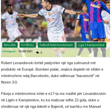
BALLINA
FUTBOLL
Futboll Ndërkombëtarë
Liga E Kampionëve
infosport
-
15/09/2021
0
Robert Levandovski është padyshim një nga sulmuesit më
produktiv në Europë. Bomberi polak, realizoi dopietë në sfidën e
mbrëmshme ndaj Barcelonës, duke ndihmuar “bavarezët” në
fitoren 3:0.
Fitorja e mbrëmshme ishte e e17-ta me rradhë për Levandovskin
në Ligën e Kampionëve, ku ka realizuar edhe 22 gola, duke u
shndërruar në një nga liderët e Bajernit, së bashku me Manuel