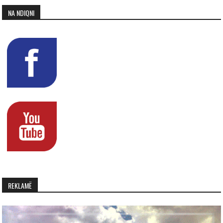
NA NDIQNI
REKLAMË