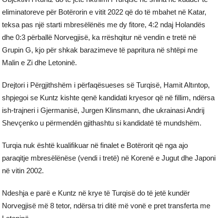
eliminatoreve për Botërorin e vitit 2022 që do të mbahet në Katar,
teksa pas një starti mbresëlënës me dy fitore, 4:2 ndaj Holandës
dhe 0:3 përballë Norvegjisë, ka rrëshqitur në vendin e tretë në
Grupin G, kjo për shkak barazimeve të papritura në shtëpi me
Malin e Zi dhe Letoninë.
Drejtori i Përgjithshëm i përfaqësueses së Turqisë, Hamit Altıntop,
shpjegoi se Kuntz kishte qenë kandidati kryesor që në fillim, ndërsa
ish-trajneri i Gjermanisë, Jurgen Klinsmann, dhe ukrainasi Andrij
Shevçenko u përmendën gjithashtu si kandidatë të mundshëm.
Turqia nuk është kualifikuar në finalet e Botërorit që nga ajo
paraqitje mbresëlënëse (vendi i tretë) në Korenë e Jugut dhe Japoni
në vitin 2002.
Ndeshja e parë e Kuntz në krye të Turqisë do të jetë kundër
Norvegjisë më 8 tetor, ndërsa tri ditë më vonë e pret transferta me