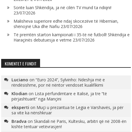
Sonte luan Shkëndija, ja në cilën TV mund ta ndiqni!
23/07/2026
Malisheva superiore edhe ndaj skocezëve të Hibernian,
shënojnë Uka dhe Nafiu
23/07/2026
Të premtën starton kampionati i 35-të në futboll! Shkëndija e
Haraçinës debutuesja e vetme
23/07/2026
KOMENTET E FUNDIT
Luciano
on
“Euro 2024”, Sylvinho: Ndeshja më e
rëndësishme, por në nëntor vendoset kualifikimi
Klodian
on
Lista përfundimtare e Italisë, ja tre “të
përjashtuarit” nga Mançini
eksperti
on
Muçi u prezantua te Legia e Varshavës, ja për
sa vite ka nënshkruar
Bradva
on
Skandali në Paris, Kultesku, arbitri që në 2008-ën
kishte tentuar vetëvrasjen!