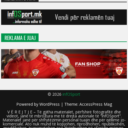
REKLAMA E JUAJ
© 2026
infOSport
Powered by
WordPress
| Theme:
AccessPress Mag
V Ë R E J T J E – Të gjitha materialet, përfshirë fotografitë dhe
videot, janë të mbrojtura me të drejta autoriale të “infOSport”.
Materialet janë për shfrytëzimin personal tuajin dhe për qëllime jo-
komerciale. Ato nuk mund të kopjohen, riprodhohen, ripublikohen,
modifikohen, transmetohen ose distribuohen në çfarëdo mënyre,