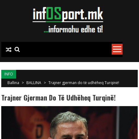
Skip to content
INFO
Ballina
>
BALLINA
>
Trajner gjerman do të udhëheq Turqinë!
Trajner Gjerman Do Të Udhëheq Turqinë!