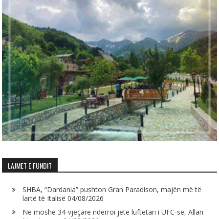
LAJMET E FUNDIT
SHBA, “Dardania” pushton Gran Paradison, majën më të
lartë të Italisë
04/08/2026
Në moshë 34-vjeçare ndërroi jetë luftëtari i UFC-së, Allan