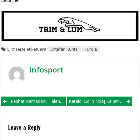
Letoninë.
Gjithsej të etiketuara
Shtefan Kuntz
Turqia
Infosport
Post navigation
Reshat Ramadani, Talenti I Rradhës Që Debutoi Në Ekipin E Parë Të Shkëndijës
Kataldi Golin Ndaj Kaljarit I’a Dedikoi Strakoshës (VIDEO)
Leave a Reply