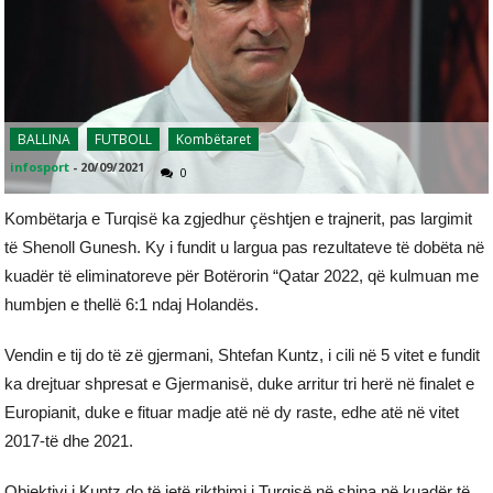
BALLINA
FUTBOLL
Kombëtaret
infosport
-
20/09/2021
0
Kombëtarja e Turqisë ka zgjedhur çështjen e trajnerit, pas largimit
të Shenoll Gunesh. Ky i fundit u largua pas rezultateve të dobëta në
kuadër të eliminatoreve për Botërorin “Qatar 2022, që kulmuan me
humbjen e thellë 6:1 ndaj Holandës.
Vendin e tij do të zë gjermani, Shtefan Kuntz, i cili në 5 vitet e fundit
ka drejtuar shpresat e Gjermanisë, duke arritur tri herë në finalet e
Europianit, duke e fituar madje atë në dy raste, edhe atë në vitet
2017-të dhe 2021.
Objektivi i Kuntz do të jetë rikthimi i Turqisë në shina në kuadër të