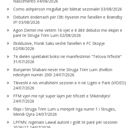
Nascimento
04/08/2026
Como ashpërson rregullat për biletat sezonale!
03/08/2026
Debutim ëndërrash për Olti Hysenin me fanellën e Brøndby
IF!
03/08/2026
Agon Demiri me vetëm 16 vjet e 6 ditë debutoi me ekipin e
parë të Struga Trim Lum
02/08/2026
Ekskluzive, Fisnik Saliu veshë fanellën e FC Skopje
02/08/2026
Të dielën spektakël boksi në manifestimin “Tetova N’festë”
31/07/2026
Bunjamin Shabani nesër me Struga Trim Lum zhvillon
ndeshjen numër 200!
24/07/2026
Tikveshi e nis vrrullshëm sezonin e ri në Ligën e Parë (VIDEO)
24/07/2026
FFM vjen me një super lajm për tifozët e Shkëndijës!
24/07/2026
Ekipi i Struga Trim Lum u mirëprit nga numri 1 i Strugës,
Mendi Qyra
24/07/2026
LPFMV, nigeriani Lawal autorë i golit të parë për sezonin
2026/27
24/07/2026