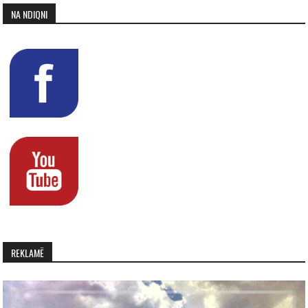
NA NDIQNI
REKLAMË