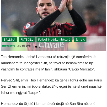
BALLINA
FUTBOLL
Futboll Ndërkombëtarë
Serie A
infosport
-
31/10/2021
0
Teo Hernandez, është i vendosur të refuzojë një transferim të
mundshëm te Mançester Sitit, në favor të nënshkrimit të një
vazhdimi të kontratës me Milanin, shkruan “Calcio Mercato”.
Përveç Sitit, emri i Teo Hernandez ka qenë i lidhur edhe me Paris
Sen Zhermenin, mirëpo si duket 24-vjeçari është shumë ngushtë i
lidhur me ngjyrat “kuqezi”.
Hernandez do të jetë i lumtur të qëndrojë në San Siro nëse të