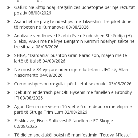
Gafuri: Në Shtip ndaj Bregallnicës udhëtojmë për një rezultat
pozitiv
08/08/2026
Asani flet në prag të ndeshjes me Tikveshin: Tre pikët duhet
të mbeten në Kumanovë!
08/08/2026
Analiza e vendimeve të arbitrëve në ndeshjen Shkëndija (H) –
Sileksi, VAR-i me në krye Benjamin Kerimin ndërhyri saktë në
tre situata
08/08/2026
SHBA, “Dardania” pushton Gran Paradison, majën më të
lartë të Italisë
04/08/2026
Në moshë 34-vjeçare ndërroi jetë luftëtari i UFC-së, Allan
Nascimento
04/08/2026
Como ashpërson rregullat për biletat sezonale!
03/08/2026
Debutim ëndërrash për Olti Hysenin me fanellën e Brøndby
IF!
03/08/2026
Agon Demiri me vetëm 16 vjet e 6 ditë debutoi me ekipin e
parë të Struga Trim Lum
02/08/2026
Ekskluzive, Fisnik Saliu veshë fanellën e FC Skopje
02/08/2026
Të dielën spektakël boksi në manifestimin “Tetova N’festë”