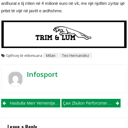
ardhurat e tij rriten në 4 milionë euro në vit, me një njoftim zyrtar që
pritet të vijë në javët e ardhshme.
Gjithsej të etiketuara
Milan
Teo Hernandez
Infosport
Post navigation
Hasbulla Merr Vëmendjen Kryesore Në UFC, Përballet Me Rivalin E Tij Rozik (VIDEO)
Çavi Zbulon Përforcimin E Parë Në Krye Të Barcelonës
Leave a Reply