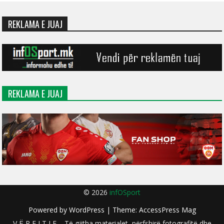
REKLAMA E JUAJ
REKLAMA E JUAJ
© 2026
infOSport
Powered by
WordPress
| Theme:
AccessPress Mag
V Ë R E J T J E – Të gjitha materialet, përfshirë fotografitë dhe