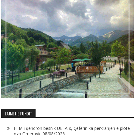
LAJMET E FUNDIT
FFM i qëndron besnik UEFA-s, Çeferin ka përkrahjen e plotë
nga Omeragiç
08/08/2026