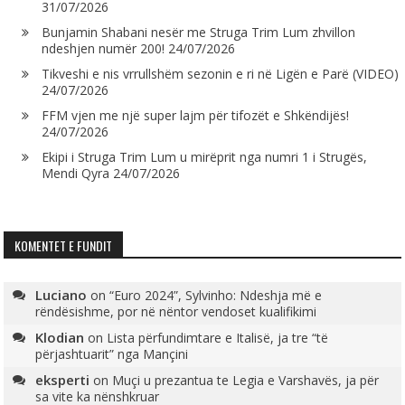
31/07/2026
Bunjamin Shabani nesër me Struga Trim Lum zhvillon
ndeshjen numër 200!
24/07/2026
Tikveshi e nis vrrullshëm sezonin e ri në Ligën e Parë (VIDEO)
24/07/2026
FFM vjen me një super lajm për tifozët e Shkëndijës!
24/07/2026
Ekipi i Struga Trim Lum u mirëprit nga numri 1 i Strugës,
Mendi Qyra
24/07/2026
KOMENTET E FUNDIT
Luciano
on
“Euro 2024”, Sylvinho: Ndeshja më e
rëndësishme, por në nëntor vendoset kualifikimi
Klodian
on
Lista përfundimtare e Italisë, ja tre “të
përjashtuarit” nga Mançini
eksperti
on
Muçi u prezantua te Legia e Varshavës, ja për
sa vite ka nënshkruar