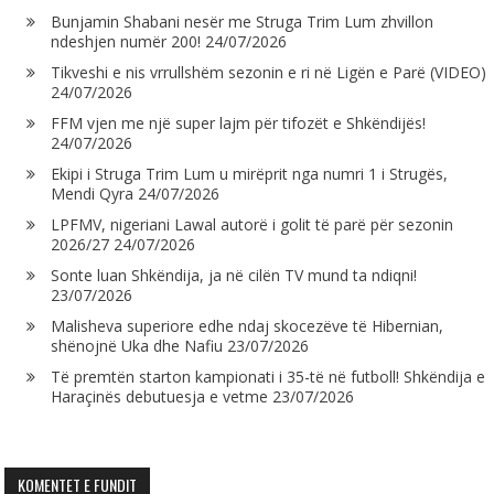
Bunjamin Shabani nesër me Struga Trim Lum zhvillon
ndeshjen numër 200!
24/07/2026
Tikveshi e nis vrrullshëm sezonin e ri në Ligën e Parë (VIDEO)
24/07/2026
FFM vjen me një super lajm për tifozët e Shkëndijës!
24/07/2026
Ekipi i Struga Trim Lum u mirëprit nga numri 1 i Strugës,
Mendi Qyra
24/07/2026
LPFMV, nigeriani Lawal autorë i golit të parë për sezonin
2026/27
24/07/2026
Sonte luan Shkëndija, ja në cilën TV mund ta ndiqni!
23/07/2026
Malisheva superiore edhe ndaj skocezëve të Hibernian,
shënojnë Uka dhe Nafiu
23/07/2026
Të premtën starton kampionati i 35-të në futboll! Shkëndija e
Haraçinës debutuesja e vetme
23/07/2026
KOMENTET E FUNDIT