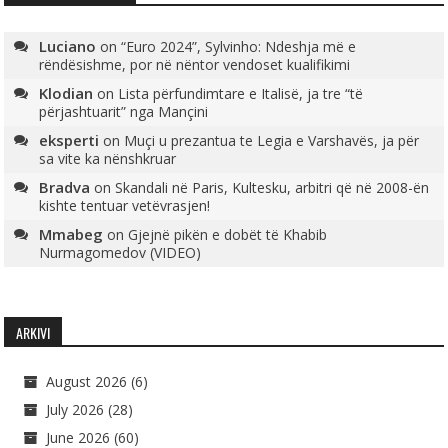
Luciano
on
“Euro 2024”, Sylvinho: Ndeshja më e
rëndësishme, por në nëntor vendoset kualifikimi
Klodian
on
Lista përfundimtare e Italisë, ja tre “të
përjashtuarit” nga Mançini
eksperti
on
Muçi u prezantua te Legia e Varshavës, ja për
sa vite ka nënshkruar
Bradva
on
Skandali në Paris, Kultesku, arbitri që në 2008-ën
kishte tentuar vetëvrasjen!
Mmabeg
on
Gjejnë pikën e dobët të Khabib
Nurmagomedov (VIDEO)
ARKIVI
August 2026
(6)
July 2026
(28)
June 2026
(60)