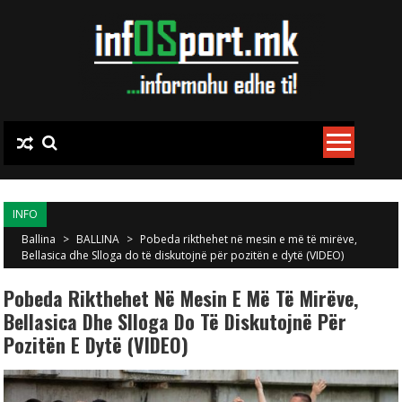
Skip to content
INFO
Ballina
>
BALLINA
>
Pobeda rikthehet në mesin e më të mirëve,
Bellasica dhe Slloga do të diskutojnë për pozitën e dytë (VIDEO)
Pobeda Rikthehet Në Mesin E Më Të Mirëve,
Bellasica Dhe Slloga Do Të Diskutojnë Për
Pozitën E Dytë (VIDEO)