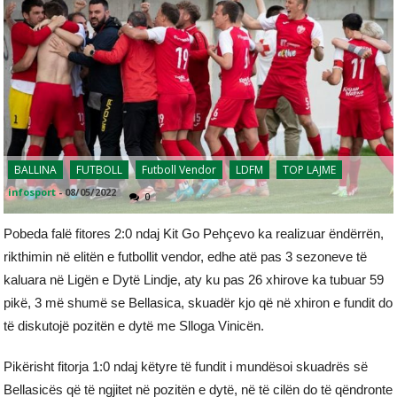
BALLINA
FUTBOLL
Futboll Vendor
LDFM
TOP LAJME
infosport
-
08/05/2022
0
Pobeda falë fitores 2:0 ndaj Kit Go Pehçevo ka realizuar ëndërrën,
rikthimin në elitën e futbollit vendor, edhe atë pas 3 sezoneve të
kaluara në Ligën e Dytë Lindje, aty ku pas 26 xhirove ka tubuar 59
pikë, 3 më shumë se Bellasica, skuadër kjo që në xhiron e fundit do
të diskutojë pozitën e dytë me Slloga Vinicën.
Pikërisht fitorja 1:0 ndaj këtyre të fundit i mundësoi skuadrës së
Bellasicës që të ngjitet në pozitën e dytë, në të cilën do të qëndronte