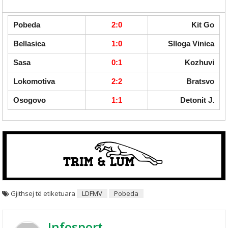
Pobeda
2:0
Kit Go
Bellasica
1:0
Slloga Vinica
Sasa
0:1
Kozhuvi
Lokomotiva
2:2
Bratsvo
Osogovo
1:1
Detonit J.
Gjithsej të etiketuara
LDFMV
Pobeda
Infosport