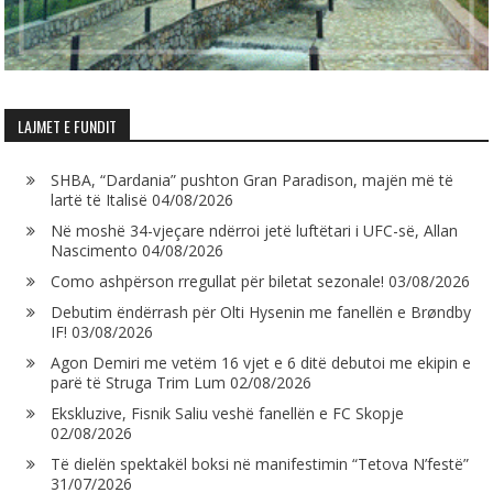
LAJMET E FUNDIT
SHBA, “Dardania” pushton Gran Paradison, majën më të
lartë të Italisë
04/08/2026
Në moshë 34-vjeçare ndërroi jetë luftëtari i UFC-së, Allan
Nascimento
04/08/2026
Como ashpërson rregullat për biletat sezonale!
03/08/2026
Debutim ëndërrash për Olti Hysenin me fanellën e Brøndby
IF!
03/08/2026
Agon Demiri me vetëm 16 vjet e 6 ditë debutoi me ekipin e
parë të Struga Trim Lum
02/08/2026
Ekskluzive, Fisnik Saliu veshë fanellën e FC Skopje
02/08/2026
Të dielën spektakël boksi në manifestimin “Tetova N’festë”
31/07/2026