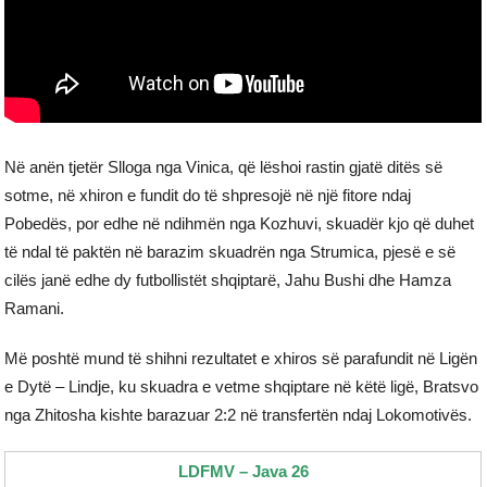
Në anën tjetër Slloga nga Vinica, që lëshoi rastin gjatë ditës së
sotme, në xhiron e fundit do të shpresojë në një fitore ndaj
Pobedës, por edhe në ndihmën nga Kozhuvi, skuadër kjo që duhet
të ndal të paktën në barazim skuadrën nga Strumica, pjesë e së
cilës janë edhe dy futbollistët shqiptarë, Jahu Bushi dhe Hamza
Ramani.
Më poshtë mund të shihni rezultatet e xhiros së parafundit në Ligën
e Dytë – Lindje, ku skuadra e vetme shqiptare në këtë ligë, Bratsvo
nga Zhitosha kishte barazuar 2:2 në transfertën ndaj Lokomotivës.
LDFMV – Java 26