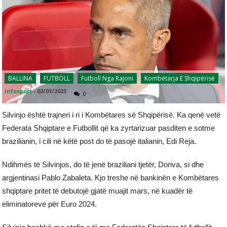
BALLINA
FUTBOLL
Futboll Nga Rajoni
Kombëtarja E Shqipërisë
infosport
-
02/01/2023
0
Silvinjo është trajneri i ri i Kombëtares së Shqipërisë. Ka qenë vetë
Federata Shqiptare e Futbollit që ka zyrtarizuar pasditen e sotme
brazilianin, i cili në këtë post do të pasojë italianin, Edi Reja.
Ndihmës të Silvinjos, do të jenë braziliani tjetër, Doriva, si dhe
argjentinasi Pablo Zabaleta. Kjo treshe në bankinën e Kombëtares
shqiptare pritet të debutojë gjatë muajit mars, në kuadër të
eliminatoreve për Euro 2024.