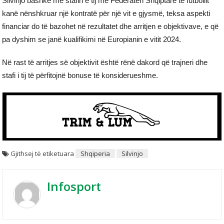
Silvinjo bashkë me stafin e tij me Federatën Shqiptare të futbollit
kanë nënshkruar një kontratë për një vit e gjysmë, teksa aspekti
financiar do të bazohet në rezultatet dhe arritjen e objektivave, e që
pa dyshim se janë kualifikimi në Europianin e vitit 2024.
Në rast të arritjes së objektivit është rënë dakord që trajneri dhe
stafi i tij të përfitojnë bonuse të konsiderueshme.
Gjithsej të etiketuara
Shqiperia
Silvinjo
Infosport