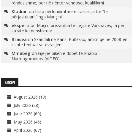
rëndësishme, por në nëntor vendoset kualifikimi
Klodian
on
Lista përfundimtare e Italisë, ja tre “të
përjashtuarit” nga Mançini
eksperti
on
Muçi u prezantua te Legia e Varshavës, ja për
sa vite ka nënshkruar
Bradva
on
Skandali në Paris, Kultesku, arbitri që në 2008-ën
kishte tentuar vetëvrasjen!
Mmabeg
on
Gjejnë pikën e dobët të Khabib
Nurmagomedov (VIDEO)
ARKIVI
August 2026
(10)
July 2026
(28)
June 2026
(60)
May 2026
(46)
April 2026
(67)