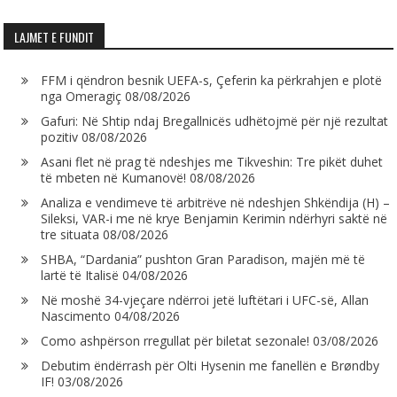
LAJMET E FUNDIT
FFM i qëndron besnik UEFA-s, Çeferin ka përkrahjen e plotë
nga Omeragiç
08/08/2026
Gafuri: Në Shtip ndaj Bregallnicës udhëtojmë për një rezultat
pozitiv
08/08/2026
Asani flet në prag të ndeshjes me Tikveshin: Tre pikët duhet
të mbeten në Kumanovë!
08/08/2026
Analiza e vendimeve të arbitrëve në ndeshjen Shkëndija (H) –
Sileksi, VAR-i me në krye Benjamin Kerimin ndërhyri saktë në
tre situata
08/08/2026
SHBA, “Dardania” pushton Gran Paradison, majën më të
lartë të Italisë
04/08/2026
Në moshë 34-vjeçare ndërroi jetë luftëtari i UFC-së, Allan
Nascimento
04/08/2026
Como ashpërson rregullat për biletat sezonale!
03/08/2026
Debutim ëndërrash për Olti Hysenin me fanellën e Brøndby
IF!
03/08/2026