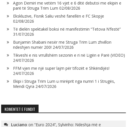
Agon Demiri me vetëm 16 vjet e 6 ditë debutoi me ekipin e
parë të Struga Trim Lum
02/08/2026
Ekskluzive, Fisnik Saliu veshë fanellën e FC Skopje
02/08/2026
Të dielën spektakël boksi në manifestimin “Tetova N’festë”
31/07/2026
Bunjamin Shabani nesër me Struga Trim Lum zhvillon
ndeshjen numër 200!
24/07/2026
Tikveshi e nis vrrullshëm sezonin e ri në Ligën e Parë (VIDEO)
24/07/2026
FFM vjen me një super lajm për tifozët e Shkëndijës!
24/07/2026
Ekipi i Struga Trim Lum u mirëprit nga numri 1 i Strugës,
Mendi Qyra
24/07/2026
KOMENTET E FUNDIT
Luciano
on
“Euro 2024”, Sylvinho: Ndeshja më e