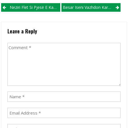
Post navigation
Neziri Flet Si Pjesë E Kampionëve Vjeshtorë: Kam Ndërruar Ekip, Por Jo Edhe Ambiciet
Besar Iseni Vazhdon Karrierën Në Kosovë!
Leave a Reply