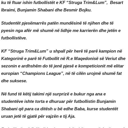
ku të ftuar ishin futbollistët e KF “Struga Trim&Lum”, Besart
Ibraimi, Bunjamin Shabani dhe Besmir Bojku.
Studentët pjesëmarrës patën mundësinë të njihen dhe të
pyesin nga afër më shumë në lidhje me karrierën dhe jetën e
futbollistëve.
KF “Struga Trim&Lum” u shpall për herë të parë kampion në
Kategorinë e parë të Futbollit në R.e Maqedonisë së Veriut dhe
sezonin e ardhshëm do të jenë pjesë e kompeticionit më elitar
europian “Champions League”, në të cilën urojmë shumë fat
dhe suksese.
Në fund të këtij takimi një surprizë e bukur nga ana e
studentëve ishte torta e dhuruar për futbollistin Bunjamin
Shabani që para ca ditësh u bë edhe Baba, kurse studentët
uruan jetë të gjatë për vajzën e tij Aja.