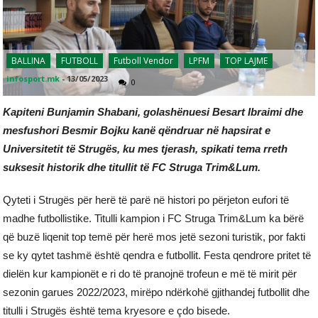
BALLINA
FUTBOLL
Futboll Vendor
LPFM
TOP LAJME
infosport.mk
-
13/05/2023
0
Kapiteni Bunjamin Shabani, golashënuesi Besart Ibraimi dhe
mesfushori Besmir Bojku kanë qëndruar në hapsirat e
Universitetit të Strugës, ku mes tjerash, spikati tema rreth
suksesit historik dhe titullit të FC Struga Trim&Lum.
Qyteti i Strugës për herë të parë në histori po përjeton eufori të
madhe futbollistike. Titulli kampion i FC Struga Trim&Lum ka bërë
që buzë liqenit top temë për herë mos jetë sezoni turistik, por fakti
se ky qytet tashmë është qendra e futbollit. Festa qendrore pritet të
dielën kur kampionët e ri do të pranojnë trofeun e më të mirit për
sezonin garues 2022/2023, mirëpo ndërkohë gjithandej futbollit dhe
titulli i Strugës është tema kryesore e çdo bisede.