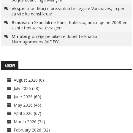
eksperti
on
Muçi u prezantua te Legia e Varshavës, ja për
sa vite ka nënshkruar
Bradva
on
Skandali në Paris, Kultesku, arbitri që në 2008-ën
kishte tentuar vetëvrasjen!
Mmabeg
on
Gjejnë pikën e dobët të Khabib
Nurmagomedov (VIDEO)
ARKIVI
August 2026
(6)
July 2026
(28)
June 2026
(60)
May 2026
(46)
April 2026
(67)
March 2026
(74)
February 2026
(32)