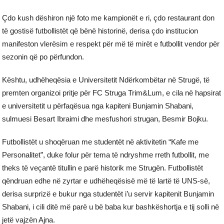
Çdo kush dëshiron një foto me kampionët e ri, çdo restaurant don
të gostisë futbollistët që bënë historinë, derisa çdo institucion
manifeston vlerësim e respekt për më të mirët e futbollit vendor për
sezonin që po përfundon.
Kështu, udhëheqësia e Universitetit Ndërkombëtar në Strugë, të
premten organizoi pritje për FC Struga Trim&Lum, e cila në hapsirat
e universitetit u përfaqësua nga kapiteni Bunjamin Shabani,
sulmuesi Besart Ibraimi dhe mesfushori strugan, Besmir Bojku.
Futbollistët u shoqëruan me studentët në aktivitetin “Kafe me
Personalitet”, duke folur për tema të ndryshme rreth futbollit, me
theks të veçantë titullin e parë historik me Strugën. Futbollistët
qëndruan edhe në zyrtar e udhëheqësisë më të lartë të UNS-së,
derisa surprizë e bukur nga studentët i’u servir kapitenit Bunjamin
Shabani, i cili ditë më parë u bë baba kur bashkëshortja e tij solli në
jetë vajzën Ajna.