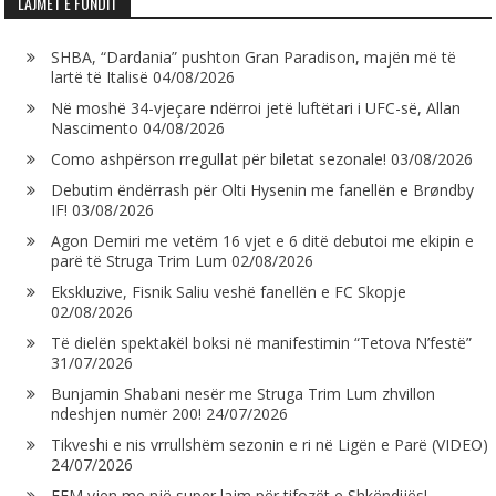
LAJMET E FUNDIT
SHBA, “Dardania” pushton Gran Paradison, majën më të
lartë të Italisë
04/08/2026
Në moshë 34-vjeçare ndërroi jetë luftëtari i UFC-së, Allan
Nascimento
04/08/2026
Como ashpërson rregullat për biletat sezonale!
03/08/2026
Debutim ëndërrash për Olti Hysenin me fanellën e Brøndby
IF!
03/08/2026
Agon Demiri me vetëm 16 vjet e 6 ditë debutoi me ekipin e
parë të Struga Trim Lum
02/08/2026
Ekskluzive, Fisnik Saliu veshë fanellën e FC Skopje
02/08/2026
Të dielën spektakël boksi në manifestimin “Tetova N’festë”
31/07/2026
Bunjamin Shabani nesër me Struga Trim Lum zhvillon
ndeshjen numër 200!
24/07/2026
Tikveshi e nis vrrullshëm sezonin e ri në Ligën e Parë (VIDEO)
24/07/2026
FFM vjen me një super lajm për tifozët e Shkëndijës!