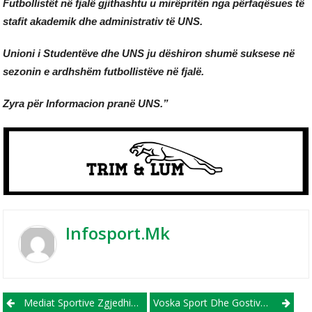
Futbollistët në fjalë gjithashtu u mirëpritën nga përfaqësues të
stafit akademik dhe administrativ të UNS.
Unioni i Studentëve dhe UNS ju dëshiron shumë suksese në
sezonin e ardhshëm futbollistëve në fjalë.
Zyra për Informacion pranë UNS.”
Infosport.mk
Post navigation
Mediat Sportive Zgjedhin Bunjamin Shabanin Futbollistin Më Të Mirë Të Javës
Voska Sport Dhe Gostivari Në Ligën E Parë, Vardari Në Balotazh, Ja Cilat Skuadra Bien Nga Liga E Dytë