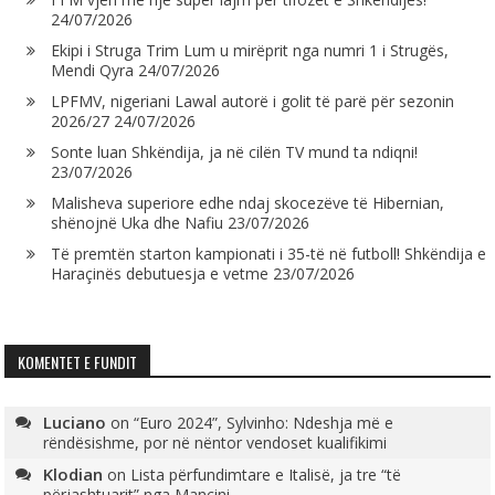
24/07/2026
Ekipi i Struga Trim Lum u mirëprit nga numri 1 i Strugës,
Mendi Qyra
24/07/2026
LPFMV, nigeriani Lawal autorë i golit të parë për sezonin
2026/27
24/07/2026
Sonte luan Shkëndija, ja në cilën TV mund ta ndiqni!
23/07/2026
Malisheva superiore edhe ndaj skocezëve të Hibernian,
shënojnë Uka dhe Nafiu
23/07/2026
Të premtën starton kampionati i 35-të në futboll! Shkëndija e
Haraçinës debutuesja e vetme
23/07/2026
KOMENTET E FUNDIT
Luciano
on
“Euro 2024”, Sylvinho: Ndeshja më e
rëndësishme, por në nëntor vendoset kualifikimi
Klodian
on
Lista përfundimtare e Italisë, ja tre “të
përjashtuarit” nga Mançini