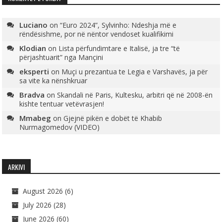
Luciano
on
“Euro 2024”, Sylvinho: Ndeshja më e
rëndësishme, por në nëntor vendoset kualifikimi
Klodian
on
Lista përfundimtare e Italisë, ja tre “të
përjashtuarit” nga Mançini
eksperti
on
Muçi u prezantua te Legia e Varshavës, ja për
sa vite ka nënshkruar
Bradva
on
Skandali në Paris, Kultesku, arbitri që në 2008-ën
kishte tentuar vetëvrasjen!
Mmabeg
on
Gjejnë pikën e dobët të Khabib
Nurmagomedov (VIDEO)
ARKIVI
August 2026
(6)
July 2026
(28)
June 2026
(60)