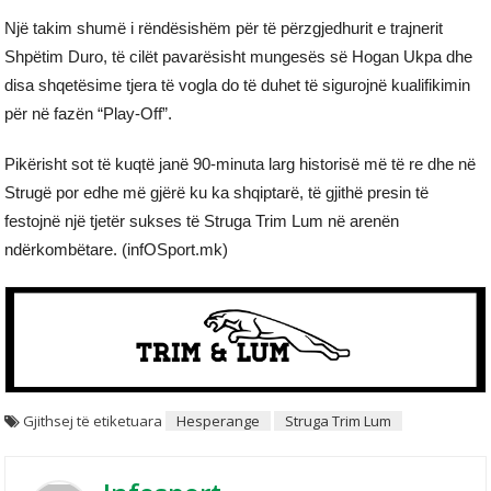
Një takim shumë i rëndësishëm për të përzgjedhurit e trajnerit
Shpëtim Duro, të cilët pavarësisht mungesës së Hogan Ukpa dhe
disa shqetësime tjera të vogla do të duhet të sigurojnë kualifikimin
për në fazën “Play-Off”.
Pikërisht sot të kuqtë janë 90-minuta larg historisë më të re dhe në
Strugë por edhe më gjërë ku ka shqiptarë, të gjithë presin të
festojnë një tjetër sukses të Struga Trim Lum në arenën
ndërkombëtare. (infOSport.mk)
Gjithsej të etiketuara
Hesperange
Struga Trim Lum