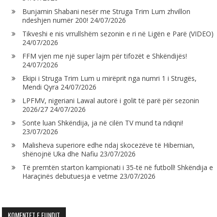
Bunjamin Shabani nesër me Struga Trim Lum zhvillon
ndeshjen numër 200!
24/07/2026
Tikveshi e nis vrrullshëm sezonin e ri në Ligën e Parë (VIDEO)
24/07/2026
FFM vjen me një super lajm për tifozët e Shkëndijës!
24/07/2026
Ekipi i Struga Trim Lum u mirëprit nga numri 1 i Strugës,
Mendi Qyra
24/07/2026
LPFMV, nigeriani Lawal autorë i golit të parë për sezonin
2026/27
24/07/2026
Sonte luan Shkëndija, ja në cilën TV mund ta ndiqni!
23/07/2026
Malisheva superiore edhe ndaj skocezëve të Hibernian,
shënojnë Uka dhe Nafiu
23/07/2026
Të premtën starton kampionati i 35-të në futboll! Shkëndija e
Haraçinës debutuesja e vetme
23/07/2026
KOMENTET E FUNDIT