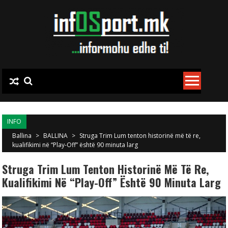
Skip to content
INFO
Ballina
>
BALLINA
>
Struga Trim Lum tenton historinë më të re,
kualifikimi në “Play-Off” është 90 minuta larg
Struga Trim Lum Tenton Historinë Më Të Re,
Kualifikimi Në “Play-Off” Është 90 Minuta Larg