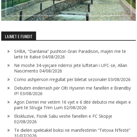
LAJMET E FUNDIT
SHBA, “Dardania” pushton Gran Paradison, majën më të
lartë të Italisë
04/08/2026
Në moshë 34-vjeçare ndërroi jetë luftëtari i UFC-së, Allan
Nascimento
04/08/2026
Como ashpërson rregullat për biletat sezonale!
03/08/2026
Debutim ëndërrash për Olti Hysenin me fanellën e Brøndby
IF!
03/08/2026
Agon Demiri me vetëm 16 vjet e 6 ditë debutoi me ekipin e
parë të Struga Trim Lum
02/08/2026
Ekskluzive, Fisnik Saliu veshë fanellën e FC Skopje
02/08/2026
Të dielën spektakël boksi në manifestimin “Tetova N’festë”
31/07/2026