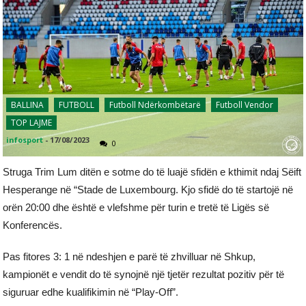
BALLINA
FUTBOLL
Futboll Ndërkombëtarë
Futboll Vendor
TOP LAJME
infosport
-
17/08/2023
0
Struga Trim Lum ditën e sotme do të luajë sfidën e kthimit ndaj Sëift
Hesperange në “Stade de Luxembourg. Kjo sfidë do të startojë në
orën 20:00 dhe është e vlefshme për turin e tretë të Ligës së
Konferencës.
Pas fitores 3: 1 në ndeshjen e parë të zhvilluar në Shkup,
kampionët e vendit do të synojnë një tjetër rezultat pozitiv për të
siguruar edhe kualifikimin në “Play-Off”.